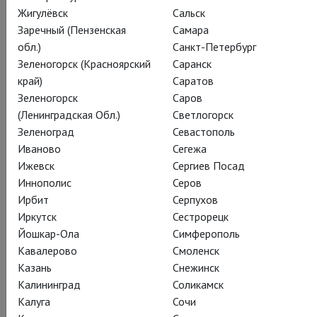
Жигулёвск
Сальск
Заречный (Пензенская
Самара
обл.)
Санкт-Петербург
Джакомо Пуччини
Зеленогорск (Красноярский
Саранск
Тоска
край)
Саратов
Зеленогорск
Саров
(Ленинградская Обл.)
Светлогорск
Tosca
Зеленоград
Севастополь
Иваново
Сегежа
В спектакле Дэвида Маквикара история о трагически
Ижевск
Сергиев Посад
оборванной любви на фоне революционных волнений
Иннополис
Серов
подана в формате яркого исторического фильма.
Ирбит
Серпухов
Живописные детали римских пейзажей и интерьеров,
Иркутск
Сестрорецк
насыщенные эмоциями мизансцены, душераздирающие
Йошкар-Ола
Симферополь
арии страдающих героев; певица, художник, начальник
Кавалерово
Смоленск
полиции и неизбежная смерть в финале.
Казань
Снежинск
Калининград
Соликамск
Калуга
Сочи