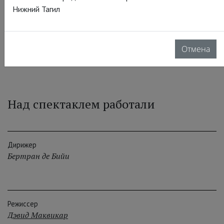
Нижний Тагил
Ризничий
Патрик Карфицци
Отмена
Над спектаклем работали
Дирижер
Бертран де Бийи
Режиссер
Дэвид Маквикар