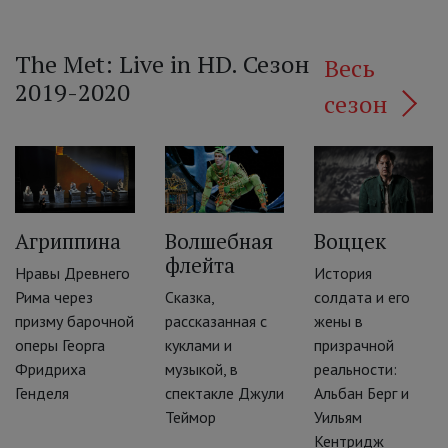
The Met: Live in HD. Сезон
Весь
2019-2020
сезон
Агриппина
Волшебная
Воццек
‹
флейта
Нравы Древнего
История
Рима через
Сказка,
солдата и его
призму барочной
рассказанная с
жены в
оперы Георга
куклами и
призрачной
Фридриха
музыкой, в
реальности:
Генделя
спектакле Джули
Альбан Берг и
Теймор
Уильям
Кентридж