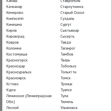
Канаш
Ставрополь
Качканар
Староуткинск
Поделиться:
Кемерово
Старый Оскол
Кингисепп
Суздаль
Кинешма
Сургут
Подписаться на рассылку
Киров
Сыктывкар
Кировград
Сысерть
Ковров
Тавда
СОСТАВ
СОЗДАТЕЛИ
О СПЕКТАКЛЕ
Коломна
Таганрог
Костомукша
Тамбов
КРАТКОЕ СОДЕРЖАНИЕ
КАДРЫ
СЕЗОН
ТЕАТР
Красногорск
Тверь
Краснодар
Тобольск
Красноуральск
Тольятти
Действующие лица и исполнители
Красноярск
Томск
Кстово
Троицк
Курск
Туапсе
Ленинское (Ленинградская
Тула
Тоска
Обл.)
Тюмень
Анна Нетребко
Лесной
Ульяновск