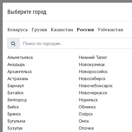
Выберите город
Пермь
Беларусь
Грузия
Казахстан
Россия
Узбекистан
Театр
«Метрополитен
Альметьевск
Нижний Тагил
опера»
Анадырь
Новокузнецк
Архангельск
Новороссийск
Астрахань
Новосибирск
Барнаул
Новочебоксарск
О театре
Батайск
Новочеркасск
Оперный театр в США, один из центров мировой
Белгород
Норильск
музыкально-театральной культуры. Основан в Нью-Йорке в
Бийск
Обнинск
1880 году на средства богатейших нью-йоркских семей в
Брянск
Озёрск
1880 году в качестве альтернативы Музыкальной
Бугульма
Омск
академии.
Бузулук
Опочка