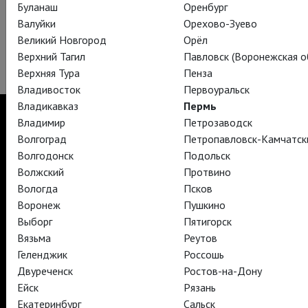
Буланаш
Оренбург
С 1966 года базируется в Линкольн-центре.
Современное
Валуйки
Орехово-Зуево
здание театра построено в стиле позднего модернизма.
Великий Новгород
Орёл
Зрительный зал рассчитан на 3800 мест.
Верхний Тагил
Павловск (Воронежская об
Верхняя Тура
Пенза
Владивосток
Первоуральск
Владикавказ
Пермь
Владимир
Петрозаводск
Волгоград
Петропавловск-Камчатск
Волгодонск
Подольск
TheatreHD
Волжский
Протвино
TheatreHD Опера
TheatreHD Балет в кино
Вологда
Псков
АРТ-ЛЕКТОРИЙ В КИНО
Воронеж
Пушкино
Выборг
Пятигорск
Вязьма
Реутов
TheatreHD
Геленджик
Россошь
АРТ-ЛЕКТОРИЙ В КИНО
Двуреченск
Ростов-на-Дону
Ейск
Рязань
Екатеринбург
Сальск