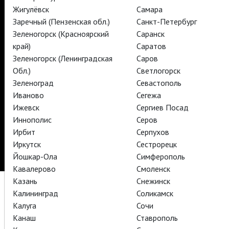
TheatreHD
Жигулёвск
Самара
TheatreHD Опера
TheatreHD Балет в кино
Заречный (Пензенская обл.)
Санкт-Петербург
АРТ-ЛЕКТОРИЙ В КИНО
Зеленогорск (Красноярский
Саранск
край)
Саратов
Зеленогорск (Ленинградская
Саров
TheatreHD
Обл.)
Светлогорск
Зеленоград
Севастополь
Подписаться на рассылку
Поддержать
Иваново
Сегежа
Стать волонтёром
Как организовать показ в вашем городе
Ижевск
Сергиев Посад
Партнёры
Контакты
Иннополис
Серов
Ирбит
Серпухов
© TheatreHD 2026
18+
Иркутск
Сестрорецк
Йошкар-Ола
Симферополь
Кавалерово
Смоленск
Казань
Снежинск
Калининград
Соликамск
Калуга
Сочи
Канаш
Ставрополь