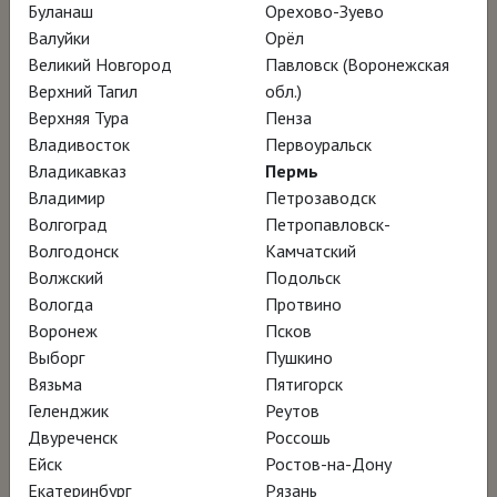
Буланаш
Орехово-Зуево
Режиссёр Деннис Шолль
Валуйки
Орёл
Великий Новгород
Павловск (Воронежская
Верхний Тагил
обл.)
Когда в 1947 году на выставке в Сан-
Верхняя Тура
Пенза
Франциско были показаны абстрактные
Владивосток
Первоуральск
полотна Клиффорда Стилла, созданные при
Владикавказ
Пермь
Владимир
Петрозаводск
помощи мастихина, все, по словам
Марка
Волгоград
Петропавловск-
Ротко
, «лишились дара речи». Стилл
Волгодонск
Камчатский
вместе с Ротко, Джексоном Поллоком и
Волжский
Подольск
Барнеттом Ньюманом, нередко представал
Вологда
Протвино
Воронеж
Псков
перед современниками одним из
Выборг
Пушкино
всадников арт-апокалипсиса. Однако
Вязьма
Пятигорск
именно он нередко отказывался от участия
Геленджик
Реутов
в совместных выставках и намеренно не
Двуреченск
Россошь
Ейск
Ростов-на-Дону
сближался с другими абстракционистами.
Екатеринбург
Рязань