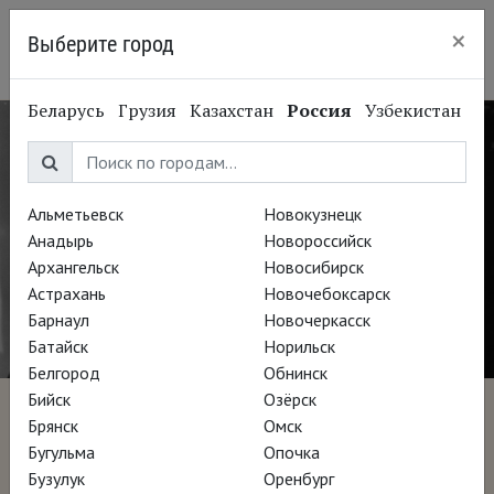
×
Выберите город
Пермь
Беларусь
Грузия
Казахстан
Россия
Узбекистан
Альметьевск
Новокузнецк
Анадырь
Новороссийск
Архангельск
Новосибирск
Астрахань
Новочебоксарск
Барнаул
Новочеркасск
Батайск
Норильск
Белгород
Обнинск
Бийск
Озёрск
Бескомпромиссный
Брянск
Омск
Бугульма
Опочка
Клиффорд Стилл
Бузулук
Оренбург