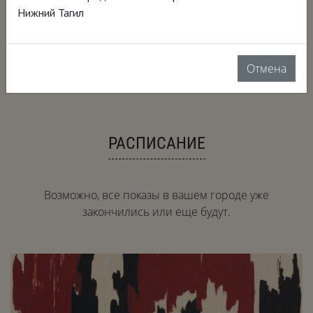
2019, США, 77 мин.
Нижний Тагил
документальный, биография, искусство
Язык: английский
Перевод: русский закадровый перевод
18+
Отмена
РАСПИСАНИЕ
Возможно, все показы в вашем городе уже
закончились или еще будут.