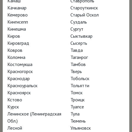
Канаш
Ставрополь
Качканар
Староуткинск
Кинофестиваль Doc NYC – участник
Кемерово
Старый Оскол
Кингисепп
Суздаль
программы
Кинешма
Сургут
Международный кинофестиваль в Майами
Киров
Сыктывкар
– участник программы
Кировград
Сысерть
Ковров
Тавда
Коломна
Таганрог
Смотреть онлайн за 370 ₽
Костомукша
Тамбов
Красногорск
Тверь
Краснодар
Тобольск
Красноуральск
Тольятти
Красноярск
Томск
Кстово
Троицк
Курск
Туапсе
Ленинское (Ленинградская
Тула
Обл.)
Тюмень
Лесной
Ульяновск