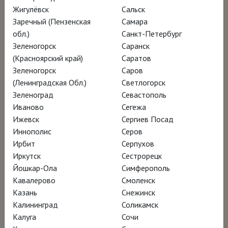
Сейчас Клиффорд Стилл – один из самых
Жигулёвск
Сальск
дорогих американских художников ХХ века:
Заречный (Пензенская
Самара
в 2011 году его композиция «1949-А №1»
обл.)
Санкт-Петербург
Зеленогорск
Саранск
ушла с молотка на аукционе «Сотбис» за
(Красноярский край)
Саратов
почти 62 миллиона долларов.
Зеленогорск
Саров
(Ленинградская Обл.)
Светлогорск
Фильм «Бескомпромиссный Клиффорд
Зеленоград
Севастополь
Иваново
Сегежа
Стилл» – это портрет художника,
Ижевск
Сергиев Посад
вдохновлённый его несгибаемым
Иннополис
Серов
характером и пламенеющей живописью, и
Ирбит
Серпухов
рассказ об уникальном музее Стилла в
Иркутск
Сестрорецк
Йошкар-Ола
Симферополь
Денвере, хранящем около 94 процентов
Кавалерово
Смоленск
его наследия.
Казань
Снежинск
Калининград
Соликамск
Калуга
Сочи
НАГРАДЫ