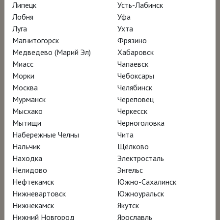
Липецк
Усть-Лабинск
Лобня
Уфа
Луга
Ухта
Магнитогорск
Фрязино
Медведево (Марий Эл)
Хабаровск
Миасс
Чапаевск
Морки
Чебоксары
Москва
Челябинск
Мурманск
Череповец
Мысхако
Черкесск
Мытищи
Черноголовка
Набережные Челны
Чита
Нальчик
Щёлково
Находка
Электросталь
Нелидово
Энгельс
Нефтекамск
Южно-Сахалинск
Нижневартовск
Южноуральск
Нижнекамск
Якутск
Нижний Новгород
Ярославль