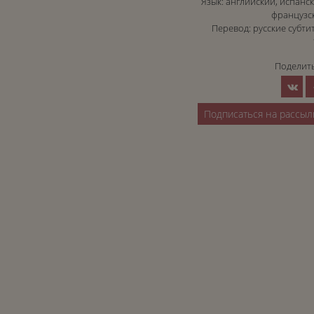
Язык: английский, испанск
французс
Перевод: русские субти
Поделить
Подписаться на рассыл