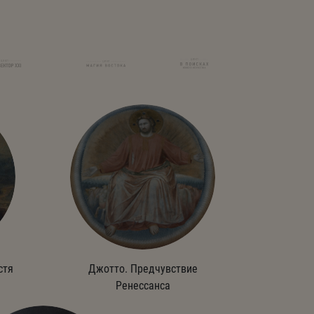
стя
Джотто. Предчувствие
Ренессанса