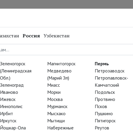
нал
Репертуар
Спецпроекты
Онлайн
азахстан
Россия
Узбекистан
Зеленогорск
Магнитогорск
Пермь
(Ленинградская
Медведево
Петрозаводск
Обл.)
(Марий Эл)
Петропавловск-
Зеленоград
Миасс
Камчатский
Иваново
Морки
Подольск
Ижевск
Москва
Протвино
Иннополис
Мурманск
Псков
АРТ-ЛЕКТОРИЙ В КИНО
Ирбит
Мысхако
Пушкино
Иркутск
Мытищи
Пятигорск
х: Сад сновид
Йошкар-Ола
Набережные
Реутов