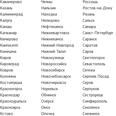
Кавалерово
Челны
Россошь
Казань
Нальчик
Ростов-на-Дону
Калининград
Находка
Рязань
Режиссёр Хосе Луис Лопес-Линарес
Калуга
Нелидово
Сальск
Канаш
Нефтекамск
Самара
Качканар
Нижневартовск
Санкт-Петербург
Кемерово
Нижнекамск
Саранск
Кингисепп
Нижний Новгород
Саратов
Кинешма
Нижний Тагил
Саров
Киров
Новокузнецк
Светлогорск
Кировград
Новороссийск
Севастополь
Ковров
Новосибирск
Сегежа
Коломна
Новочебоксарск
Сергиев Посад
Костомукша
Новочеркасск
Серов
Красногорск
Норильск
Серпухов
Краснодар
Обнинск
Сестрорецк
Красноуральск
Озёрск
Симферополь
Красноярск
Омск
Смоленск
Кстово
Опочка
Снежинск