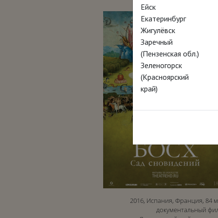
Ейск
Екатеринбург
Жигулёвск
Заречный
(Пензенская обл.)
Зеленогорск
(Красноярский
край)
2016, Испания, Франция, 84 м
документальный фи