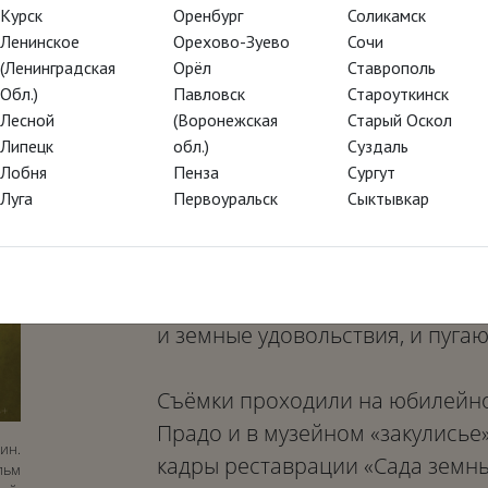
Курск
Оренбург
Соликамск
К 500-летию с года смерти Иер
Ленинское
Орехово-Зуево
Сочи
(Ленинградская
Орёл
Ставрополь
Музей Прадо в Мадриде заказал
Обл.)
Павловск
Староуткинск
Линаресу фильм о бесспорном 
Лесной
(Воронежская
Старый Оскол
триптихе «Сад земных наслажде
Липецк
обл.)
Суздаль
спрятанные в этом произведен
Лобня
Пенза
Сургут
Луга
Первоуральск
Сыктывкар
искусствоведы и писатели, муз
мире, созданном художником, 
занимает особое место: это обр
разных створках изображены и 
и земные удовольствия, и пуга
Съёмки проходили на юбилейно
Прадо и в музейном «закулисье
ин.
кадры реставрации «Сада земны
льм