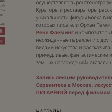
ий,
осуществлялось рентгенографи
кий
Кураторы и реставраторы расск
тры
18+
уникальности фигуры Босха в ис
ся:
которых писатели Орхан Памук 
Рене Флеминг
и композитор Л
неожиданные параллели с друг
ку
видами искусства и рассказываю
причудливые, фантастические 
земных наслаждений» оказали н
Запись лекции руководителя
Сервантеса в Москве, искус
ПИГАРЁВОЙ перед фильмом
НАГРАДЫ