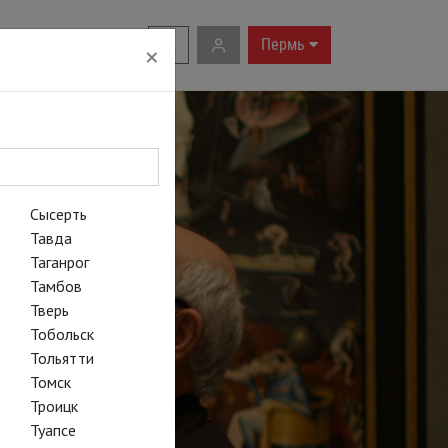
RU
|
EN
Пермь
×
Сысерть
Тавда
Таганрог
Тамбов
Тверь
Тобольск
Тольятти
Томск
Троицк
ений
Туапсе