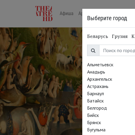
Афиша
Арт-лекторий в кино
Жур
Выберите город
Беларусь
Грузия
К
Альметьевск
Анадырь
Архангельск
Астрахань
Барнаул
Батайск
Белгород
Бийск
Брянск
Бос
Бугульма