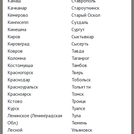
Канаш
Ставрополь
НАГРАДЫ
Качканар
Староуткинск
Кемерово
Старый Оскол
Кинофестиваль в Малаге – мировая
Кингисепп
Суздаль
премьера
Кинешма
Сургут
Киров
Сыктывкар
Кинофестиваль BCN (Кинофестиваль в
Кировград
Сысерть
Барселоне) – участник программы
Ковров
Тавда
Номинация на премию «Гойя» – лучший
Коломна
Таганрог
документальный фильм, лучшая режиссура,
Костомукша
Тамбов
Красногорск
Тверь
лучший оригинальный сценарий, лучшая
Краснодар
Тобольск
операторская работа, лучший монтаж
Красноуральск
Тольятти
Номинация на премию «Гауди» – лучший
Красноярск
Томск
документальный фильм
Кстово
Троицк
Курск
Туапсе
Ленинское (Ленинградская
Тула
Обл.)
Тюмень
Лесной
Ульяновск