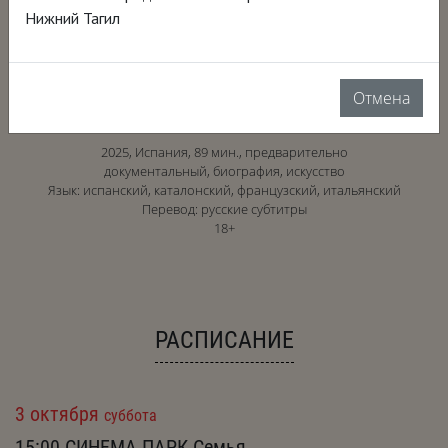
Нижний Тагил
Отмена
2025, Испания, 89 мин., предварительно
документальный, биография, искусство
Язык: испанский, каталонский, французский, итальянский
Перевод: русские субтитры
18+
РАСПИСАНИЕ
3 октября
суббота
15:00
СИНЕМА ПАРК Семья