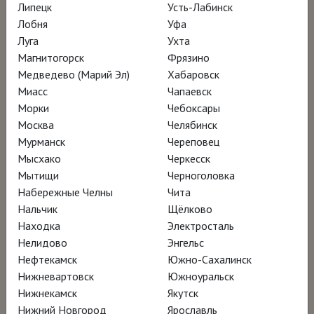
Липецк
Усть-Лабинск
Лобня
Уфа
Луга
Ухта
Магнитогорск
Фрязино
Медведево (Марий Эл)
Хабаровск
Миасс
Чапаевск
Морки
Чебоксары
Москва
Челябинск
Мурманск
Череповец
Мысхако
Черкесск
Мытищи
Черноголовка
Набережные Челны
Чита
Нальчик
Щёлково
Находка
Электросталь
Нелидово
Энгельс
Нефтекамск
Южно-Сахалинск
Нижневартовск
Южноуральск
Нижнекамск
Якутск
Нижний Новгород
Ярославль