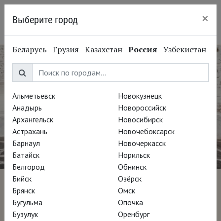
×
Выберите город
Пермь
Беларусь
Грузия
Казахстан
Россия
Узбекистан
Альметьевск
Новокузнецк
Анадырь
Новороссийск
Архангельск
Новосибирск
Астрахань
Новочебоксарск
Барнаул
Новочеркасск
Батайск
Норильск
Белгород
Обнинск
Бийск
Озёрск
Видит бог
Брянск
Омск
Бугульма
Опочка
Бузулук
Оренбург
Режиссёр Алекс Гимера, Гильем Вентура