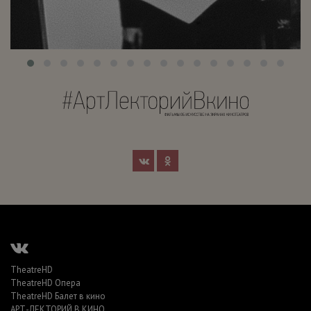
TheatreHD
TheatreHD Опера
TheatreHD Балет в кино
АРТ-ЛЕКТОРИЙ В КИНО