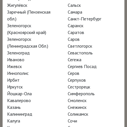
Жигулёвск
Сальск
живущих друзей Сальвадора Дали, вместе с
Заречный (Пензенская
Самара
которым он когда-то создал культовое
обл.)
Санкт-Петербург
произведение – диван в форме губ.
Зеленогорск
Саранск
(Красноярский край)
Саратов
Зеленогорск
Саров
Заряженный невероятно позитивной
(Ленинградская Обл.)
Светлогорск
энергией главного героя, этот фильм стал
Зеленоград
Севастополь
не просто его кинопортретом и не только
Иваново
Сегежа
размышлением об искусстве, архитектуре и
Ижевск
Сергиев Посад
Иннополис
Серов
дизайне, этот фильм – признание в любви
Ирбит
Серпухов
свободному творцу, который никогда не
Иркутск
Сестрорецк
изменял своему «я».
Йошкар-Ола
Симферополь
Кавалерово
Смоленск
Казань
Снежинск
Ролик ВКонтакте
Калининград
Соликамск
Калуга
Сочи