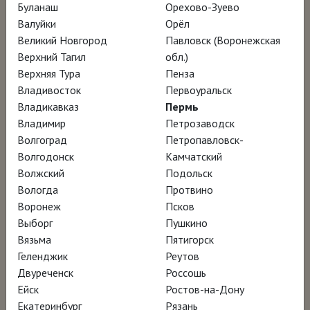
Буланаш
Орехово-Зуево
Валуйки
Орёл
Аудиовизуальный коллаж, погружающий
Великий Новгород
Павловск (Воронежская
нас в творческую вселенную Оскара
Верхний Тагил
обл.)
Верхняя Тура
Пенза
Тускетса Бланки – ключевой фигуры
Владивосток
Первоуральск
современной испанской культуры.
Владикавказ
Пермь
Владимир
Петрозаводск
О дерзкой натуре этого гения-провокатора
Волгоград
Петропавловск-
Волгодонск
Камчатский
расскажут Антонио Лопес, Альберт Серра,
Волжский
Подольск
Милена Бускетс и Хулия де Кастро – и
Вологда
Протвино
совместные истории с участием Микеля
Воронеж
Псков
Барсело и Марио Варгаса Льосы. Архивные
Выборг
Пушкино
Вязьма
Пятигорск
кадры, интервью и анимация создают
Геленджик
Реутов
колоритный портрет этого неординарного
Двуреченск
Россошь
архитектора, дизайнера, живописца,
Ейск
Ростов-на-Дону
писателя и единственного из ныне
Екатеринбург
Рязань