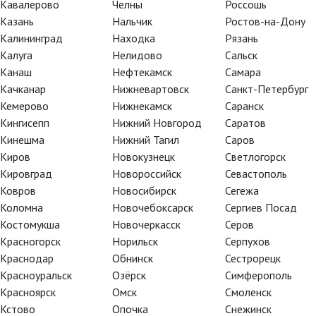
Кавалерово
Челны
Россошь
Казань
Нальчик
Ростов-на-Дону
Калининград
Находка
Рязань
Калуга
Нелидово
Сальск
Канаш
Нефтекамск
Самара
Балеты Матса Эка: Барышников и
К
Качканар
Нижневартовск
Санкт-Петербург
Гиллем
С
Кемерово
Нижнекамск
Саранск
Кингисепп
Нижний Новгород
Саратов
Кинешма
Нижний Тагил
Саров
Киров
Новокузнецк
Светлогорск
Кировград
Новороссийск
Севастополь
Ковров
Новосибирск
Сегежа
Коломна
Новочебоксарск
Сергиев Посад
Костомукша
Новочеркасск
Серов
Зальцбург-100:
Курентзис: Бе
Красногорск
Норильск
Серпухов
Фиделио
Симфония № 
Краснодар
Обнинск
Сестрорецк
Красноуральск
Озёрск
Симферополь
Красноярск
Омск
Смоленск
Кстово
Опочка
Снежинск