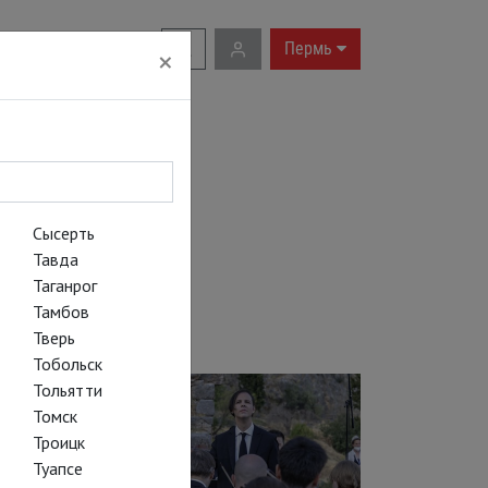
RU
|
EN
Пермь
×
Сысерть
Тавда
Таганрог
Тамбов
Тверь
Тобольск
Тольятти
Томск
Троицк
Туапсе