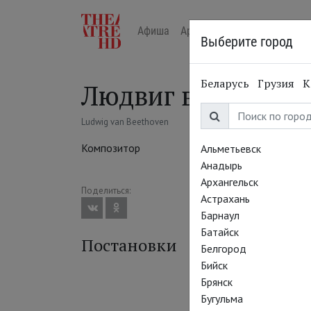
Афиша
Арт-лекторий в кино
Жур
Выберите город
Беларусь
Грузия
К
Людвиг ван Бетхо
Ludwig van Beethoven
Композитор
Альметьевск
Анадырь
Архангельск
Поделиться:
Астрахань
Барнаул
Батайск
Постановки
Белгород
Бийск
Брянск
Бугульма