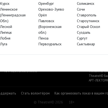
Курск
Оренбург
Соликамск
Ленинское
Орехово-Зуево
Сочи
(Ленинградская
Орёл
Ставрополь
Обл.)
Павловск
Староуткинск
Лесной
(Воронежская
Старый Оскол
Проект Бетховен
Липецк
обл.)
Суздаль
Лобня
Пенза
Сургут
Луга
Первоуральск
Сыктывкар
TheatreHD
TheatreHD
АРТ-ЛЕКТОРИЙ В КИНО
TheatreHD О
TheatreHD Ба
АРТ-ЛЕКТОРИ
оддержать
Стать волонтёром
Как организовать показ в вашем г
© TheatreHD 2026
18+