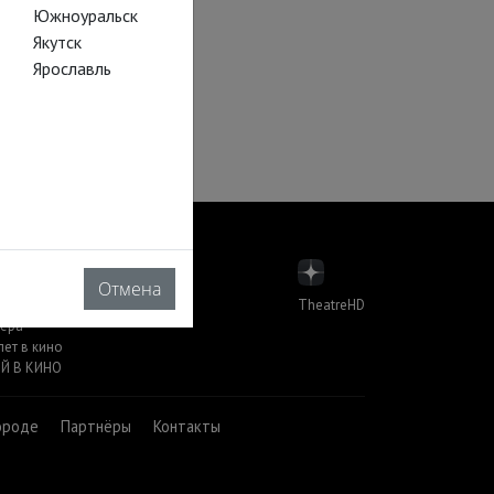
Южноуральск
Якутск
Ярославль
Отмена
TheatreHD
пера
лет в кино
Й В КИНО
ороде
Партнёры
Контакты