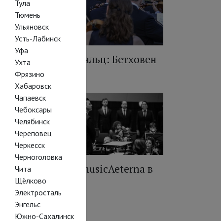
Тула
Тюмень
Ульяновск
Усть-Лабинск
Уфа
урентзис и Саша Вальц: Бетховен
Ухта
имфония № 7
Фрязино
Хабаровск
Чапаевск
Чебоксары
Челябинск
Череповец
Черкесск
Черноголовка
тховен
Ночь musicAeterna в
Чита
9
кино
Щёлково
Электросталь
Энгельс
Южно-Сахалинск