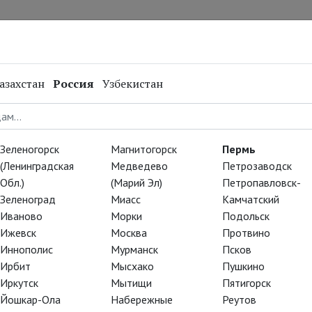
нал
Репертуар
Спецпроекты
Онлайн
азахстан
Россия
Узбекистан
вен
Зеленогорск
Магнитогорск
Пермь
(Ленинградская
Медведево
Петрозаводск
Обл.)
(Марий Эл)
Петропавловск-
Зеленоград
Миасс
Камчатский
Иваново
Морки
Подольск
Ижевск
Москва
Протвино
Иннополис
Мурманск
Псков
Ирбит
Мысхако
Пушкино
Иркутск
Мытищи
Пятигорск
Йошкар-Ола
Набережные
Реутов