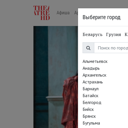
Афиша
Арт-лекторий в кино
Жур
Выберите город
Беларусь
Грузия
К
Альметьевск
Анадырь
Архангельск
Астрахань
Барнаул
Батайск
Белгород
Бийск
Брянск
Бугульма