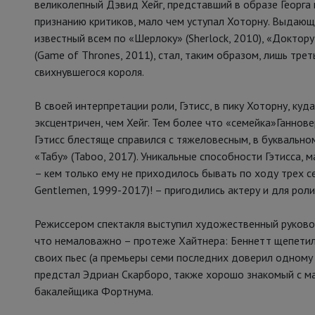
великолепный Дэвид Хейг, представший в образе Георга 
признанию критиков, мало чем уступал Хоторну. Выдающи
известный всем по «Шерлоку» (Sherlock, 2010), «Доктор
(Game of Thrones, 2011), стал, таким образом, лишь тр
свихнувшегося короля.
В своей интерпретации роли, Гэтисс, в пику Хоторну, ку
эксцентричен, чем Хейг. Тем более что «семейка»Ганнов
Гэтисс блестяще справился с тяжеловесным, в буквально
«Табу» (Taboo, 2017). Уникальные способности Гэтисса,
– кем только ему не приходилось бывать по ходу трех с
Gentlemen, 1999-2017)! – пригодились актеру и для рол
Режиссером спектакля выступил художественный руков
что немаловажно – протеже Хайтнера: Беннетт щепетил
своих пьес (а премьеры семи последних доверил одному 
предстал Эдриан Скарборо, также хорошо знакомый с ма
бакалейщика Фортнума.