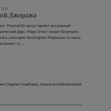
2.2018
ой Джорджа
ект TheatreHD представляет актуальный
рический фарс: Марк Гэтисс играет безумного
ля в спектакле Nottingham Playhouse по пьесе
на Беннетта
→
ана (Эдриан Скарборо), лучшая возобновленная