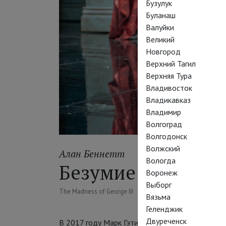
Бузулук
Буланаш
Валуйки
Великий
Новгород
Верхний Тагил
Верхняя Тура
Владивосток
Владикавказ
Владимир
Волгоград
Волгодонск
Волжский
Алан Беннетт
Вологда
Безумие Георга III
Воронеж
Выборг
The Madness of George III
Вязьма
Геленджик
Двуреченск
В 2017 году Марк Гэтисс сыграл обрюзгшего ко