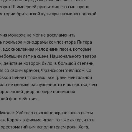
орга III империей руководил его сын, принц
в истории британской культуры называют эпохой
умия монарха не мог не воспламенить
ась премьера монодрамы композитора Питера
», вдохновленная мелодиями песен, которым
с небольшим лет на сцене Национального театра
», действие которой было, в большой степени,
я со своим врачом, Фрэнсисом Уиллисом. Со
вкой Беннетт показал все грани ментальной
было не меньше распущенности и актерства, чем
королевский двор по мере понимания
ский фон действия.
Николас Хайтнер снял киноэкранизацию пьесы
». Короля в фильме играл тот же актер, что и
я хрестоматийным исполнителем роли. Хотя,