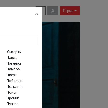
RU
|
EN
Пермь
×
Сысерть
Тавда
Таганрог
Тамбов
Тверь
Тобольск
Тольятти
Томск
Троицк
Туапсе