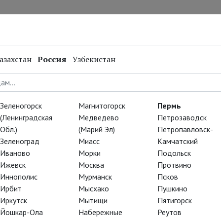
нал
Репертуар
Спецпроекты
Онлайн
азахстан
Россия
Узбекистан
Зеленогорск
Магнитогорск
Пермь
(Ленинградская
Медведево
Петрозаводск
Обл.)
(Марий Эл)
Петропавловск-
Зеленоград
Миасс
Камчатский
Иваново
Морки
Подольск
Ижевск
Москва
Протвино
Иннополис
Мурманск
Псков
Ирбит
Мысхако
Пушкино
Иркутск
Мытищи
Пятигорск
Йошкар-Ола
Набережные
Реутов