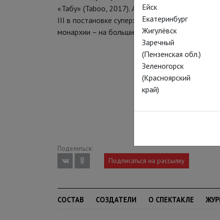
Ейск
«Табу» (Taboo, 2017). А теперь блистает на сце
Екатеринбург
III в постановке суперхита Алана Беннетта. Вс
Жигулёвск
монархии – на больших экранах проекта Theat
Заречный
(Пензенская обл.)
Зеленогорск
(Красноярский
край)
Поделиться:
Подписаться на рассылку
СОСТАВ
СОЗДАТЕЛИ
О СПЕКТАКЛЕ
ЖУР