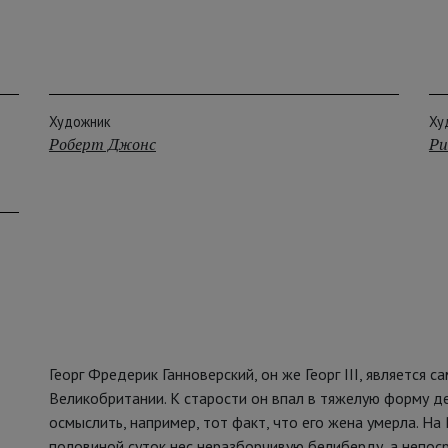
Художник
Ху
Роберт Джонс
Ри
Георг Фредерик Ганноверский, он же Георг III, является
Великобритании. К старости он впал в тяжелую форму де
осмыслить, например, тот факт, что его жена умерла. На
половиной суток нес неразборчивую белиберду, а непо