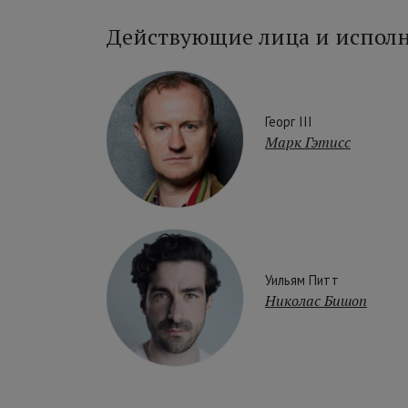
Действующие лица и испол
Георг III
Марк Гэтисс
Уильям Питт
Николас Бишоп