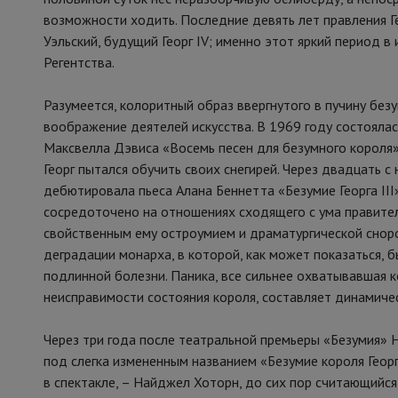
возможности ходить. Последние девять лет правления Ге
Уэльский, будущий Георг IV; именно этот яркий период 
Регентства.
Разумеется, колоритный образ ввергнутого в пучину без
воображение деятелей искусства. В 1969 году состоял
Максвелла Дэвиса «Восемь песен для безумного короля
Георг пытался обучить своих снегирей. Через двадцать 
дебютировала пьеса Алана Беннетта «Безумие Георга III
сосредоточено на отношениях сходящего с ума правител
свойственным ему остроумием и драматургической сноро
деградации монарха, в которой, как может показаться, 
подлинной болезни. Паника, все сильнее охватывавшая 
неисправимости состояния короля, составляет динамиче
Через три года после театральной премьеры «Безумия» 
под слегка измененным названием «Безумие короля Георга
в спектакле, – Найджел Хоторн, до сих пор считающийс