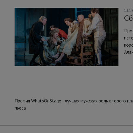
13.1
Сб
Про
исто
коро
Ала
Премия WhatsOnStage - лучшая мужская роль второго пл
пьеса