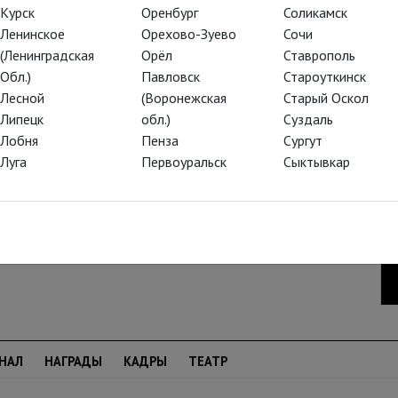
Курск
Оренбург
Соликамск
не в образе его свихнувшегося отца Георга
Ленинское
Орехово-Зуево
Сочи
я эксцентрика и гротеск британской
(Ленинградская
Орёл
Ставрополь
reHD!
Обл.)
Павловск
Староуткинск
Лесной
(Воронежская
Старый Оскол
Липецк
обл.)
Суздаль
Лобня
Пенза
Сургут
Луга
Первоуральск
Сыктывкар
НАЛ
НАГРАДЫ
КАДРЫ
ТЕАТР