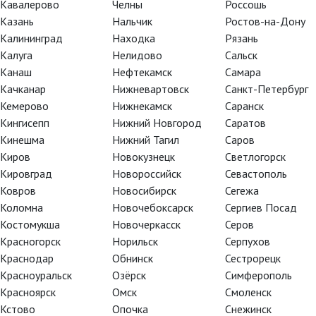
Кавалерово
Челны
Россошь
Казань
Нальчик
Ростов-на-Дону
Калининград
Находка
Рязань
Калуга
Нелидово
Сальск
Канаш
Нефтекамск
Самара
Качканар
Нижневартовск
Санкт-Петербург
Кемерово
Нижнекамск
Саранск
Кингисепп
Нижний Новгород
Саратов
Кинешма
Нижний Тагил
Саров
Киров
Новокузнецк
Светлогорск
Кировград
Новороссийск
Севастополь
Ковров
Новосибирск
Сегежа
Коломна
Новочебоксарск
Сергиев Посад
Костомукша
Новочеркасск
Серов
Красногорск
Норильск
Серпухов
Краснодар
Обнинск
Сестрорецк
Красноуральск
Озёрск
Симферополь
Красноярск
Омск
Смоленск
Кстово
Опочка
Снежинск
роля-обжору Георга IV в телесериале