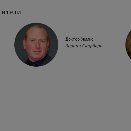
нители
Доктор Уиллис
Эдриан Скарборо