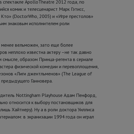
в спектакле ApolloTheatre 2012 года, по
йся комик и телесценарист Марк Гэтисс,
у Кто» (DoctorWho, 2005) и «Игре престолов»
етьим знаковым исполнителем роли
да менее вельможен, зато еще более
еров неплохо известна актеру –не так давно
м смысле, образом Принца-регента в сериале
 мастера физической комедии и перевоплощения,
езонов «Лиги джентльменов» (The League of
и предыдущего Ганновера.
одитель Nottingham Playhouse Адам Пенфорд,
ьно относится к выбору постановщиков для
лишь Хайтнеру). Ну а в роли доктора Уиллиса
териалом: в экранизации 1994 года он играл