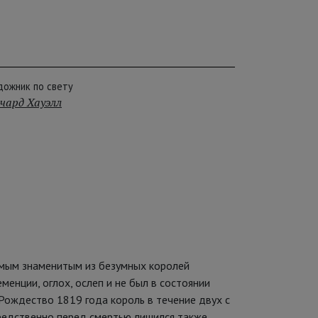
дожник по свету
чард Хауэлл
 самым знаменитым из безумных королей
менции, оглох, ослеп и не был в состоянии
 Рождество 1819 года король в течение двух с
средственно перед смертью лишился также