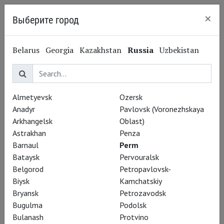
×
Выберите город
Perm
Belarus
Georgia
Kazakhstan
Russia
Uzbekistan
Almetyevsk
Ozersk
Anadyr
Pavlovsk (Voronezhskaya
Arkhangelsk
Oblast)
Astrakhan
Penza
Barnaul
Perm
Bataysk
Pervouralsk
Belgorod
Petropavlovsk-
Biysk
Kamchatskiy
Bryansk
Petrozavodsk
Bugulma
Podolsk
Леонид Александровский
Bulanash
Protvino