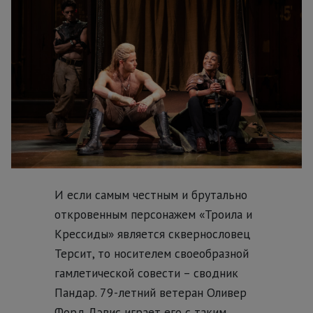
И если самым честным и брутально
откровенным персонажем «Троила и
Крессиды» является сквернословец
Терсит, то носителем своеобразной
гамлетической совести – сводник
Пандар. 79-летний ветеран Оливер
Форд Дэвис играет его с таким