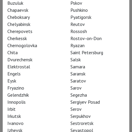
Троллинг и Крессида
Buzuluk
Pskov
Chapaevsk
Pushkino
Cheboksary
Pyatigorsk
Спектакль Королевской
Chelyabinsk
Reutov
Шекспировской компании по
Cherepovets
Rossosh
Cherkessk
Rostov-on-Don
«странной» пьесе Шекспира – в
Chernogolovka
Ryazan
кинотеатрах России
Chita
Saint Petersburg
Dvurechensk
Salsk
Elektrostal
Samara
Engels
Saransk
Говорите, самая
Eysk
Saratov
«проблемная» пьеса
Fryazino
Sarov
Gelendzhik
Segezha
Шекспира? «Никаких
Innopolis
Sergiyev Posad
проблем», – отвечает
Irbit
Serov
Грегори Доран
Irkutsk
Serpukhov
Ivanovo
Sestroretsk
искрометной
Izhevsk
Sevastopol