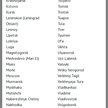
Krasnoyarsk
Tolyatti
Kstovo
Tomsk
Kursk
Troitsk
Знаменитые «проблемные» пьесы
Leninskoe (Leningrad
Tuapse
Oblast)
Tula
Барда – «Все хорошо, что хорошо
Lesnoy
Tver
кончается», «Мера за меру», «Троил и
Lipetsk
Tyumen
Крессида» – стали таковыми лишь
Lobnya
Ufa
когда исследователи спасовали
Luga
Ukhta
перед их радикально свободной
Magnitogorsk
Ulyanovsk
жанровой структурой, которую они
Medvedevo (Mari El)
Ust-Labinsk
Miass
Valuyki
не смогли засунуть в прокрустовы
Morki
Veliky Novgorod
шаблоны "comedies", "histories" и
Moscow
Verkhniy Tagil
"tragedies".
Murmansk
Verkhnyaya Tura
Myskhako
Vladikavkaz
Mytishchi
Vladimir
На самом деле, «Троил и
Naberezhnye Chelny
Vladivostok
Крессида» – это и
Nakhodka
Volgodonsk