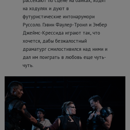
рассекают по сцене на байках, ходят
на ходулях и дуют в
футуристические интонарумори
Руссоло. Гэвин Фаулер-Троил и Эмбер
Джеймс-Крессида играют так, что
хочется, дабы безжалостный
драматург смилостивился над ними и
дал им поиграть в любовь еще чуть-
чуть.