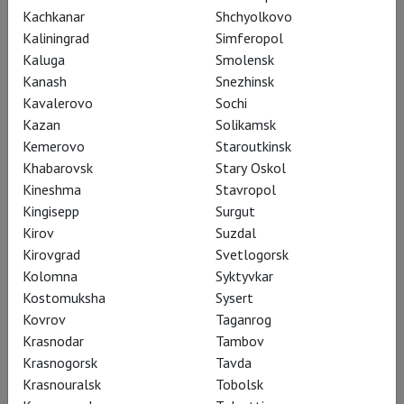
постановкой «Троила и
Kachkanar
Shchyolkovo
Крессиды». Теперь – на
Kaliningrad
Simferopol
Kaluga
Smolensk
больших экранах в
Kanash
Snezhinsk
проекте
TheatreHD
.
Kavalerovo
Sochi
Kazan
Solikamsk
Kemerovo
Staroutkinsk
Khabarovsk
Stary Oskol
Kineshma
Stavropol
Kingisepp
Surgut
Kirov
Suzdal
Kirovgrad
Svetlogorsk
Kolomna
Syktyvkar
Kostomuksha
Sysert
Kovrov
Taganrog
Krasnodar
Tambov
Krasnogorsk
Tavda
Krasnouralsk
Tobolsk