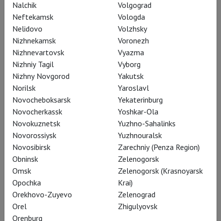
"комедия", и "история", и
Nalchik
Volgograd
Neftekamsk
Vologda
"трагедия"; все вместе,
Nelidovo
Volzhsky
всё сразу и ничего из
Nizhnekamsk
Voronezh
этого.
Nizhnevartovsk
Vyazma
Nizhniy Tagil
Vyborg
Nizhny Novgorod
Yakutsk
Norilsk
Yaroslavl
В «Первом фолио» 1623 года –
Novocheboksarsk
Yekaterinburg
Novocherkassk
Yoshkar-Ola
единственном «авторском» издании
Novokuznetsk
Yuzhno-Sahalinks
шекспировского канона – пьеса была
Novorossiysk
Yuzhnouralsk
концептуально «вброшена» промеж
Novosibirsk
Zarechniy (Penza Region)
трагедий и хроник отдельной
Obninsk
Zelenogorsk
вкладкой, отпечатанной на
Omsk
Zelenogorsk (Krasnoyarsk
ненумерованных страницах. В
Opochka
Krai)
Orekhovo-Zuyevo
Zelenograd
развернутом предисловии,
Orel
Zhigulyovsk
озаглавленном совсем уж эзотерично
Orenburg