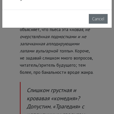
– "
A never Writer to an ever Reader.
News
" (
что-то вроде «Новость от
Вечного не-писателя своему
Cancel
постоянному Читателю»
), Автор
объясняет, что пьеса эта «
новая, не
очерствлённая подмостками и не
запачканная аплодирующими
лапами вульгарной толпы
». Короче,
не задавай слишком много вопросов,
читатель/зритель будущего; тем
более, про банальности вроде жанра.
Слишком грустная и
кровавая «комедия»?
Допустим. «Трагедия» с