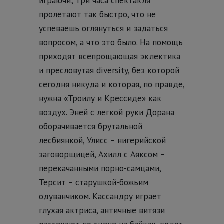
играючи; три часа спектакля
пролетают так быстро, что не
успеваешь оглянуться и задаться
вопросом, а что это было. На помощь
приходят всепрощающая эклектика
и пресловутая diversity, без которой
сегодня никуда и которая, по правде,
нужна «Троилу и Крессиде» как
воздух. Эней с легкой руки Дорана
оборачивается брутальной
лесбиянкой, Улисс – нигерийской
заговорщицей, Ахилл с Аяксом –
перекачанными порно-самцами,
Терсит – старушкой-божьим
одуванчиком. Кассандру играет
глухая актриса, античные витязи