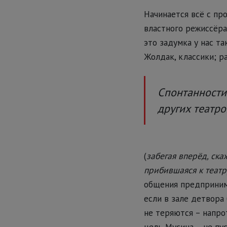
Начинается всё с пр
властного режиссёра 
это задумка у нас та
Жолдак, классики; ра
Спонтанности
других театро
(
забегая вперёд, ска
прибившаяся к театр
общения предпринима
если в зале детвора 
не теряются – напро
цель Мусина – не пу