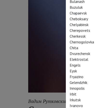
Bulanash
Buzuluk
Chapaevsk
Cheboksary
Chelyabinsk
Cherepovets
Cherkessk
Chernogolovka
Chita
Dvurechensk
Elektrostal
Engels
Eysk
Fryazino
Gelendzhik
Innopolis
Irbit
Irkutsk
Вадим Рутковский
Ivanovo