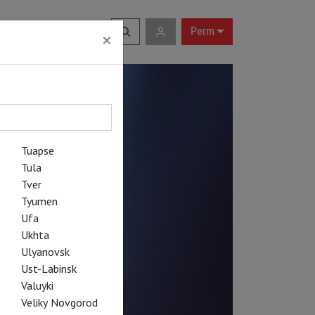
RU
|
EN
Perm
×
Tuapse
Tula
Tver
Tyumen
Ufa
Ukhta
Ulyanovsk
Ust-Labinsk
Valuyki
Veliky Novgorod