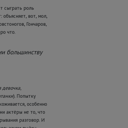
ит сыграть роль
 объясняет, вот, мол,
овстоногов, Гончаров,
ро что.
ми большинству
я девочка,
штанки
). Попытку
коживается, особенно
ани актёры не то, что
рывания разговор. И
тов: зачем вы/мы