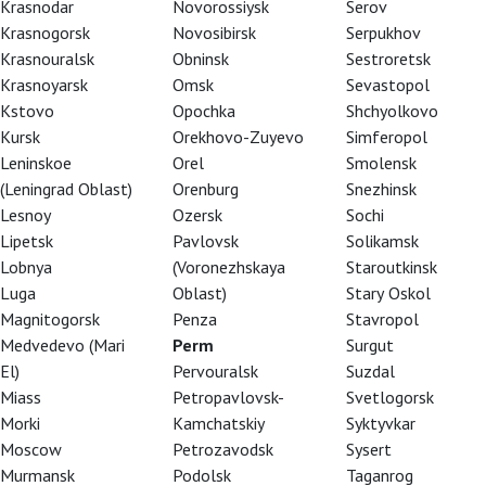
Krasnodar
Novorossiysk
Serov
Krasnogorsk
Novosibirsk
Serpukhov
Krasnouralsk
Obninsk
Sestroretsk
Krasnoyarsk
Omsk
Sevastopol
Kstovo
Opochka
Shchyolkovo
Kursk
Orekhovo-Zuyevo
Simferopol
Leninskoe
Orel
Smolensk
(Leningrad Oblast)
Orenburg
Snezhinsk
Lesnoy
Ozersk
Sochi
Lipetsk
Pavlovsk
Solikamsk
Lobnya
(Voronezhskaya
Staroutkinsk
Luga
Oblast)
Stary Oskol
Magnitogorsk
Penza
Stavropol
Medvedevo (Mari
Perm
Surgut
El)
Pervouralsk
Suzdal
Miass
Petropavlovsk-
Svetlogorsk
Morki
Kamchatskiy
Syktyvkar
Moscow
Petrozavodsk
Sysert
Murmansk
Podolsk
Taganrog