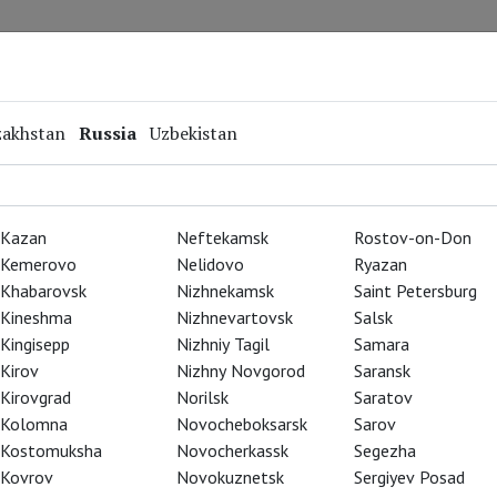
Repertoire
Special Projects
Online Screenings
zakhstan
Russia
Uzbekistan
Kazan
Neftekamsk
Rostov-on-Don
Kemerovo
Nelidovo
Ryazan
Khabarovsk
Nizhnekamsk
Saint Petersburg
Kineshma
Nizhnevartovsk
Salsk
Kingisepp
Nizhniy Tagil
Samara
Kirov
Nizhny Novgorod
Saransk
Kirovgrad
Norilsk
Saratov
Kolomna
Novocheboksarsk
Sarov
Kostomuksha
Novocherkassk
Segezha
Kovrov
Novokuznetsk
Sergiyev Posad