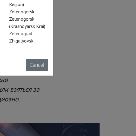
Region)
Zelenogorsk
Zelenogorsk
(Krasnoyarsk Krai)
Zelenograd
Zhigulyovsk
Cancel
лько персонажи
жно
ли взяться за
диозно.