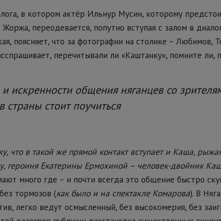
олога, в котором актёр Ильнур Мусин, которому предсто
Жоржа, переодевается, попутно вступая с залом в диалог:
кая, поясняет, что за фотографии на столике – Любимов, Т
сспрашивает, перечитывали ли «Каштанку», помните ли, п
 и искренности общения няганцев со зрителя
в страны стоит поучиться
жу, что в такой же прямой контакт вступает и Каша, рыжа
у, героиня Екатерины Ермохиной – человек-двойник Ка
ют много где – и почти всегда это общение быстро ску
без тормозов (
как было и на спектакле Комарова
). В Няг
тив, легко ведут осмысленный, без высокомерия, без заиг
стой разогрев публики; расстановка существенных акцен