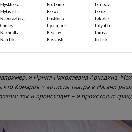
жизнь
Myskhako
Protvino
Tambov
Mytishchi
Pskov
Tavda
Naberezhnye
Pushkino
Tobolsk
«Каштанка» в Няганском ТЮЗе;
Chelny
Pyatigorsk
Tolyatti
 в детские хрестоматии рассказа
Nakhodka
Reutov
Tomsk
ся в театральный космос
Nalchik
Rossosh
Troitsk
 есть спойлер: среди действующих лиц не то
 например, и Ирина Николаевна Аркадина. Мо
 что Комаров и артисты театра в Нягани реши
разом; так и происходит – и происходит гран