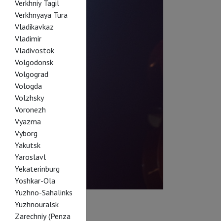
Verkhniy Tagil
Verkhnyaya Tura
Vladikavkaz
Vladimir
Vladivostok
Volgodonsk
Volgograd
Vologda
Volzhsky
Voronezh
Vyazma
Vyborg
Yakutsk
Yaroslavl
Yekaterinburg
Yoshkar-Ola
Yuzhno-Sahalinks
Yuzhnouralsk
Zarechniy (Penza