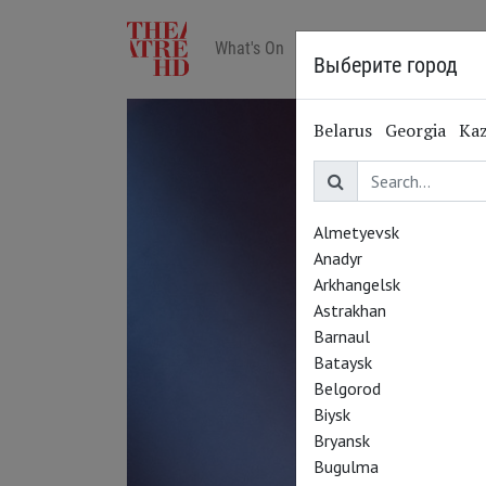
What's On
Art in cinemas
Reviews
Выберите город
Belarus
Georgia
Ka
Almetyevsk
Anadyr
Arkhangelsk
Astrakhan
Barnaul
Bataysk
Belgorod
Biysk
Bryansk
Bugulma