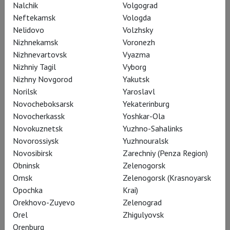
будущее выглядит надёжным и
Nalchik
Volgograd
безопасным. Наступает 1900-й год, у
Neftekamsk
Vologda
Мерцев царит новогодний
Nelidovo
Volzhsky
Nizhnekamsk
Voronezh
переполох. Ещё жива старейшина –
Nizhnevartovsk
Vyazma
«всеобщая бабушка» Эмилия Мерц
Nizhniy Tagil
Vyborg
(
Лариса Гребенщикова
); дети
Nizhny Novgorod
Yakutsk
суетятся вокруг ёлки – малыш
Norilsk
Yaroslavl
находит в коробке игрушек
Novocheboksarsk
Yekaterinburg
шестиконечную звезду и норовит
Novocherkassk
Yoshkar-Ola
Novokuznetsk
Yuzhno-Sahalinks
взгромоздить её на верхушку:
Novorossiysk
Yuzhnouralsk
«
бедный ребёнок – ему устроили
Novosibirsk
Zarechniy (Penza Region)
крестины и обрезание на одной
Obninsk
Zelenogorsk
неделе
». Здесь обсуждают крайнюю
Omsk
Zelenogorsk (Krasnoyarsk
плоть, перспективу создания
Opochka
Krai)
еврейского государстве на
Orekhovo-Zuyevo
Zelenograd
Orel
Zhigulyovsk
Мадагаскаре и летнюю поездку на
Orenburg