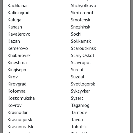
Belle Époque до
Kachkanar
Shchyolkovo
середины 1950-х, когда
Kaliningrad
Simferopol
Европа приходила в себя
Kaluga
Smolensk
Kanash
Snezhinsk
после апокалипсиса
Kavalerovo
Sochi
Холокоста и Второй
Kazan
Solikamsk
мировой.
Kemerovo
Staroutkinsk
Khabarovsk
Stary Oskol
Kineshma
Stavropol
Kingisepp
Surgut
Kirov
Suzdal
Kirovgrad
Svetlogorsk
Kolomna
Syktyvkar
Kostomuksha
Sysert
Kovrov
Taganrog
Krasnodar
Tambov
Krasnogorsk
Tavda
Krasnouralsk
Tobolsk