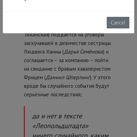
Всемирную выставку в Париж;
ребятня соперничает за право
облизать ложку с кремом для торта;
Cancel
жена Германа Гретль (
Виктория
Тиханская
) поддаётся на уговоры
заскучавшей в девичестве сестрицы
Людвига Ханны (
Дарья Семёнова
) и
соглашается – за компанию – пойти
на свидание с бравым кавалеристом
Фрицем (
Даниил Шперлинг
). У этого
вроде бы случайного события будут
серьёзные последствия;
да и нет в тексте
«Леопольдштадта»
ничего случайного, каким