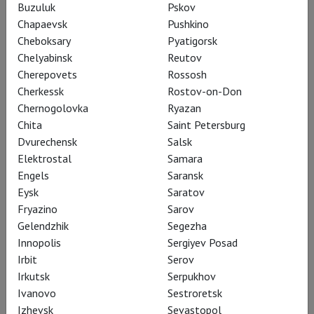
Buzuluk
Pskov
круглая, круглая
Chapaevsk
Pushkino
Cheboksary
Pyatigorsk
Chelyabinsk
Reutov
Спектакль-событие в РАМТе:
Cherepovets
Rossosh
Алексей Бородин поставил пьесу
Cherkessk
Rostov-on-Don
Chernogolovka
Ryazan
Тома Стоппарда «Леопольдштадт»
Chita
Saint Petersburg
Dvurechensk
Salsk
Elektrostal
Samara
Engels
Saransk
Трагическая семейная
Eysk
Saratov
фреска разворачивается
Fryazino
Sarov
на протяжении двух
Gelendzhik
Segezha
Innopolis
Sergiyev Posad
часов двадцати минут и
Irbit
Serov
вмещает более полувека
Irkutsk
Serpukhov
истории – от расцвета
Ivanovo
Sestroretsk
Izhevsk
Sevastopol