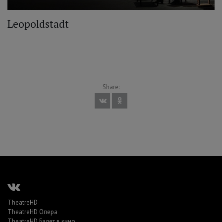
Leopoldstadt
Share:
TheatreHD
TheatreHD Опера
TheatreHD Балет в кино