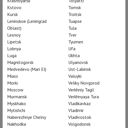
Krasnoyarsk
Tolyatti
Kstovo
Tomsk
Kursk
Troitsk
Leninskoe (Leningrad
Tuapse
Oblast)
Tula
Леопольдштадт – еврейский квартал
Lesnoy
Tver
Вены, где живёт семья Мерцев,
Lipetsk
Tyumen
большая и дружная, несмотря на
Lobnya
Ufa
Luga
Ukhta
вавилонское смешение интересов и
Magnitogorsk
Ulyanovsk
религий: супружеские узы давно
Medvedevo (Mari El)
Ust-Labinsk
породнили иудеев, протестантов и
Miass
Valuyki
католиков. Герман Мерц (
Евгений
Morki
Veliky Novgorod
Редько
) – фабрикант, его шурин
Moscow
Verkhniy Tagil
Людвиг (
Александр Доронин
) –
Murmansk
Verkhnyaya Tura
Myskhako
Vladikavkaz
математик; одного волнует
Mytishchi
Vladimir
текстиль, другого – гипотеза Римана,
Naberezhnye Chelny
Vladivostok
но все говорят на одном языке, и
Nakhodka
Volgodonsk