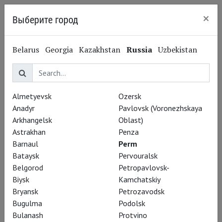
×
Выберите город
Perm
Belarus
Georgia
Kazakhstan
Russia
Uzbekistan
Almetyevsk
Ozersk
Anadyr
Pavlovsk (Voronezhskaya
Arkhangelsk
Oblast)
Astrakhan
Penza
Barnaul
Perm
Bataysk
Pervouralsk
Belgorod
Petropavlovsk-
Biysk
Kamchatskiy
Bryansk
Petrozavodsk
Вадим Рутковский
Bugulma
Podolsk
Планета вертится,
Bulanash
Protvino