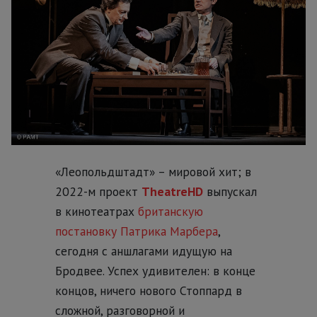
«Леопольдштадт» – мировой хит; в
2022-м проект
TheatreHD
выпускал
в кинотеатрах
британскую
постановку Патрика Марбера
,
сегодня с аншлагами идущую на
Бродвее. Успех удивителен: в конце
концов, ничего нового Стоппард в
сложной, разговорной и