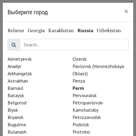
×
Выберите город
Perm
Belarus
Georgia
Kazakhstan
Russia
Uzbekistan
Almetyevsk
Ozersk
Anadyr
Pavlovsk (Voronezhskaya
Arkhangelsk
Oblast)
Astrakhan
Penza
Barnaul
Perm
Bataysk
Pervouralsk
Belgorod
Petropavlovsk-
Biysk
Kamchatskiy
Bryansk
Petrozavodsk
Вадим Рутковский
Bugulma
Podolsk
Некоролевские игры
Bulanash
Protvino