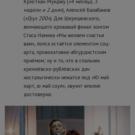
Кристиан Мунджу (
«4 месяца, 3
недели и 2 дня»
), Алексей Балабанов
(
«Груз 200»
). Для Шерешевского,
венчающего кровавый финал зонгом
Стаса Намина «Мы желаем счастья
вам», попса остаётся элементом соц-
арта, провокативно-абсурдистским
приёмом; ну и то, что в спальнях
кремлёвско-рублёвских дач
ностальгически нежатся под «Ю май
харт, ю май соул», звучит вполне
достоверно.