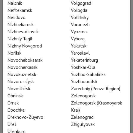
задаёт эстрада с фонтаном и
Nalchik
Volgograd
блёстками, выстроенная художницей
Neftekamsk
Vologda
Nelidovo
Volzhsky
Надеждой Лопардиной на авансцене.
Nizhnekamsk
Voronezh
С неё под бодрые попс-умца-умца
Nizhnevartovsk
Vyazma
пропоёт Елизавета вступительный
Nizhniy Tagil
Vyborg
монолог– в начале первого акта она
Nizhny Novgorod
Yakutsk
готовится к политически
Norilsk
Yaroslavl
продуманному браку с герцогом
Novocheboksarsk
Yekaterinburg
Novocherkassk
Yoshkar-Ola
Анжуйским, французским принцем –
Novokuznetsk
Yuzhno-Sahalinks
ради примирения корон. «
Хотела
Novorossiysk
Yuzhnouralsk
жить в безбрачьи, чтоб потомки
Novosibirsk
Zarechniy (Penza Region)
прочли когда-нибудь: «Под камнем
Obninsk
Zelenogorsk
прах Английской девственницы
Omsk
Zelenogorsk (Krasnoyarsk
королевы». Но мало, видно,
Opochka
Krai)
Orekhovo-Zuyevo
Zelenograd
подданным моим, что я о благе их
Orel
Zhigulyovsk
пекусь при жизни. На случай смерти
Orenburg