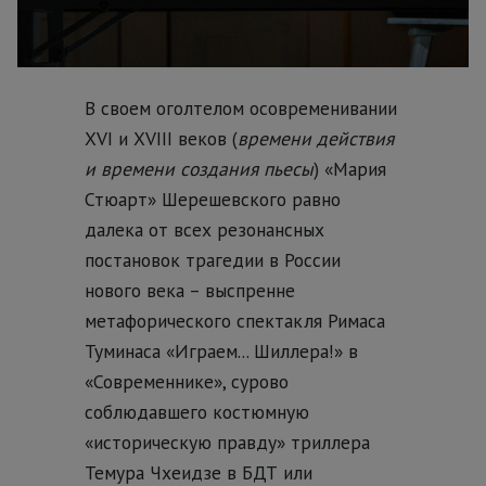
В своем оголтелом осовременивании
XVI и XVIII веков (
времени действия
и времени создания пьесы
) «Мария
Стюарт» Шерешевского равно
далека от всех резонансных
постановок трагедии в России
нового века – выспренне
метафорического спектакля Римаса
Туминаса «Играем... Шиллера!» в
«Современнике», сурово
соблюдавшего костюмную
«историческую правду» триллера
Темура Чхеидзе в БДТ или