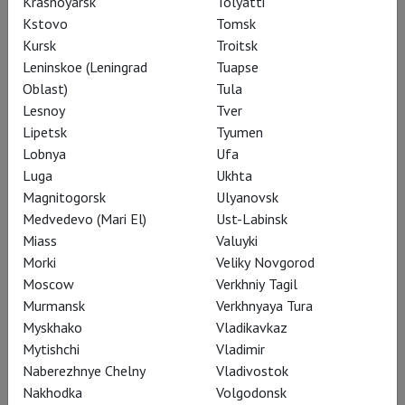
Krasnoyarsk
Tolyatti
Kstovo
Tomsk
Kursk
Troitsk
Leninskoe (Leningrad
Tuapse
Oblast)
Tula
Lesnoy
Tver
Lipetsk
Tyumen
Lobnya
Ufa
Luga
Ukhta
Magnitogorsk
Ulyanovsk
Medvedevo (Mari El)
Ust-Labinsk
Да не введёт вас в заблуждение имя
Miass
Valuyki
Бориса Пастернака, чей перевод
Morki
Veliky Novgorod
пьесы Шиллера использован в
Moscow
Verkhniy Tagil
Murmansk
Verkhnyaya Tura
спектакле: никакой классицистской
Myskhako
Vladikavkaz
чопорности – ни в тексте, поданном,
Mytishchi
Vladimir
как говорится, в «сценической
Naberezhnye Chelny
Vladivostok
редакции театра», ни в антураже. Тон
Nakhodka
Volgodonsk