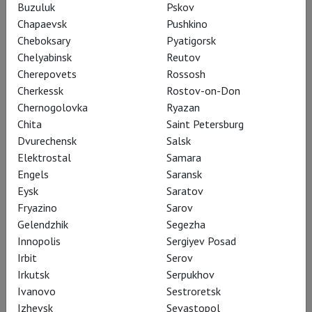
Buzuluk
Pskov
Chapaevsk
Pushkino
Пётр Шерешевский поставил в
Cheboksary
Pyatigorsk
Московском театре юного зрителя
Chelyabinsk
Reutov
Cherepovets
Rossosh
«Марию Стюарт». Трагедия
Cherkessk
Rostov-on-Don
Фридриха Шиллера лишилась
Chernogolovka
Ryazan
царственной строгости и рухнула в
Chita
Saint Petersburg
Dvurechensk
Salsk
условную современность, близкую
Elektrostal
Samara
не британской короне, но вечным
Engels
Saransk
российским реалиям
Eysk
Saratov
Fryazino
Sarov
Gelendzhik
Segezha
Innopolis
Sergiyev Posad
Irbit
Serov
Жанр спектакля
Irkutsk
Serpukhov
определён как «История
Ivanovo
Sestroretsk
одного убийства»; с тем
Izhevsk
Sevastopol