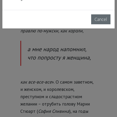
я еще должна их будущему
посвятить заботы. Они хотят мне
мужа навязать и разлучить меня с
Cancel
моей свободой. Я думала, что
правлю по-мужски, как короли,
а мне народ напомнил,
что попросту я женщина,
как все-все-все
». О самом заветном,
и женском, и королевском,
преступном и сладострастном
желании – отрубить голову Марии
Стюарт (
София Сливина
), на годы