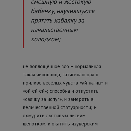
смешную и жестокую
бабёнку, научившуюся
прятать хабалку за
начальственным
холодком;
не воплощённое зло – нормальная
такая чиновница, затягивающая в
приливе весёлых чувств «ай-на-ны» и
«ой-ёй-ёй»; способна и отпустить
«саечку за испуг», и замереть в
величественной статуарности; и
охмурить льстивым лисьим
шепотком, и окатить изуверским