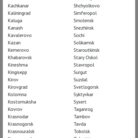
Kachkanar
Shchyolkovo
же правом можно
Kaliningrad
Simferopol
назвать новую «Марию
Kaluga
Smolensk
Стюарт» неосоветской
Kanash
Snezhinsk
Kavalerovo
Sochi
дискотекой. Солирует на
Kazan
Solikamsk
сцене не заглавная
Kemerovo
Staroutkinsk
пленная королева
Khabarovsk
Stary Oskol
Kineshma
Stavropol
Шотландии, а её палачка
Kingisepp
Surgut
Елизавета в исполнении
Kirov
Suzdal
выдающейся актрисы
Kirovgrad
Svetlogorsk
Kolomna
Syktyvkar
Виктории Верберг.
Kostomuksha
Sysert
Kovrov
Taganrog
Krasnodar
Tambov
Krasnogorsk
Tavda
Krasnouralsk
Tobolsk