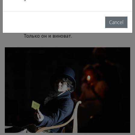
мира, который Онегин сам себе
построил. Точнее падение, как он
думал – бетонных, на деле же
Cancel
бумажных стен. Виноват ли он сам?
Только он и виноват.