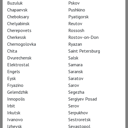
Buzuluk
Pskov
правда и масштаб»
Chapaevsk
Pushkino
Cheboksary
Pyatigorsk
Chelyabinsk
Reutov
Мамука Патарава – Онегин в
Cherepovets
Rossosh
захватывающе современном
Cherkessk
Rostov-on-Don
Chernogolovka
Ryazan
спектакле Театра Маяковского – о
Chita
Saint Petersburg
ценности иронии, поединке с
Dvurechensk
Salsk
сосульками и том, кто виноват и
Elektrostal
Samara
Engels
Saransk
что делать
Eysk
Saratov
Fryazino
Sarov
Gelendzhik
Segezha
Innopolis
Sergiyev Posad
Пушкинский
«Евгений
Irbit
Serov
Онегин» в постановке
Irkutsk
Serpukhov
Егора Перегудова
–
Ivanovo
Sestroretsk
Izhevsk
Sevastopol