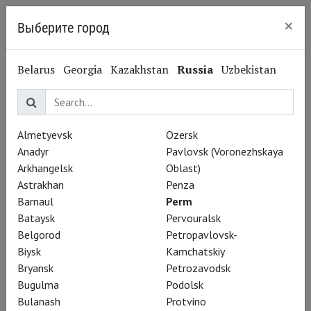
×
Выберите город
Perm
Belarus
Georgia
Kazakhstan
Russia
Uzbekistan
Almetyevsk
Ozersk
Anadyr
Pavlovsk (Voronezhskaya
Arkhangelsk
Oblast)
Astrakhan
Penza
Barnaul
Perm
Bataysk
Pervouralsk
Belgorod
Petropavlovsk-
Biysk
Kamchatskiy
Bryansk
Petrozavodsk
Майя Фарафонова
Bugulma
Podolsk
«Главное – сердечная
Bulanash
Protvino