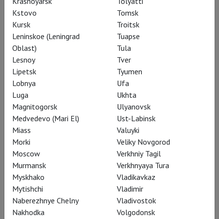
Krasnoyarsk
Tolyatti
Kstovo
Tomsk
Kursk
Troitsk
Leninskoe (Leningrad
Tuapse
Oblast)
Tula
Lesnoy
Tver
Lipetsk
Tyumen
Lobnya
Ufa
Luga
Ukhta
Magnitogorsk
Ulyanovsk
Онегин – один из важнейших героев
Medvedevo (Mari El)
Ust-Labinsk
Miass
Valuyki
русской классической литературы.
Morki
Veliky Novgorod
Персонаж, имевший сотню
Moscow
Verkhniy Tagil
интерпретаций на сцене и на
Murmansk
Verkhnyaya Tura
экране. Помните свои эмоции, когда
Myskhako
Vladikavkaz
получили эту роль?
Mytishchi
Vladimir
Naberezhnye Chelny
Vladivostok
Мамука Патарава
Да. Около минуты
Nakhodka
Volgodonsk