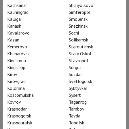
новая версия эталонной
Kachkanar
Shchyolkovo
русской классики –
Kaliningrad
Simferopol
теперь и на киноэкранах
Kaluga
Smolensk
Kanash
Snezhinsk
в проекте
TheatreHD
.
Kavalerovo
Sochi
Премьер спектакля
Kazan
Solikamsk
поделился мечтами,
Kemerovo
Staroutkinsk
Khabarovsk
Stary Oskol
открытиями и смелостью
Kineshma
Stavropol
досочинить само солнце
Kingisepp
Surgut
русской поэзии.
Kirov
Suzdal
Kirovgrad
Svetlogorsk
Kolomna
Syktyvkar
Kostomuksha
Sysert
Kovrov
Taganrog
Krasnodar
Tambov
Krasnogorsk
Tavda
Krasnouralsk
Tobolsk