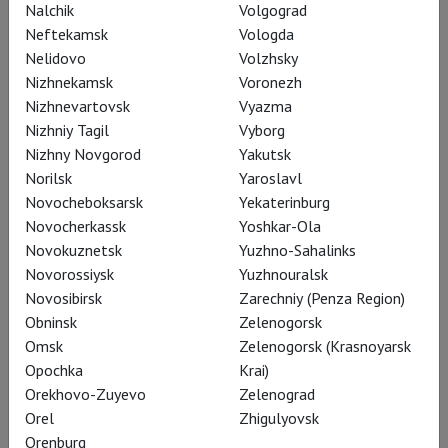
Nalchik
Volgograd
я был счастлив. Затем мгновенно
Neftekamsk
Vologda
отдался панике, потому что понял,
Nelidovo
Volzhsky
что не знаю, как его играть.
Nizhnekamsk
Voronezh
Nizhnevartovsk
Vyazma
Часто доводится слышать фразу,
Nizhniy Tagil
Vyborg
что Пушкин, конечно, любит именно
Nizhny Novgorod
Yakutsk
Татьяну, но роман-то назвал
Norilsk
Yaroslavl
Novocheboksarsk
Yekaterinburg
«Евгений Онегин». А вы любите
Novocherkassk
Yoshkar-Ola
своего героя? Кто он для вас? Его
Novokuznetsk
Yuzhno-Sahalinks
история – трагедия несовпадения,
Novorossiysk
Yuzhnouralsk
или «сам во всем виноват»?
Novosibirsk
Zarechniy (Penza Region)
Obninsk
Zelenogorsk
МП
Его история – это путь. Если
Omsk
Zelenogorsk (Krasnoyarsk
смотреть на его путь со стороны, как
Opochka
Krai)
Orekhovo-Zuyevo
Zelenograd
исследователь или наблюдатель, то
Orel
Zhigulyovsk
трагедии никакой нет. Есть падение
Orenburg