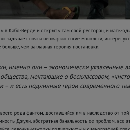
ь в Кабо-Верде и открыть там свой ресторан, и мать-оди
 вкладывает почти неомаркистские монологи, интересую
 больше, чем заглавная героиня постановки.
ии, именно они – экономически уязвленные в
 общества, мечтающие о бесклассовом, «чист
 – и есть подлинные герои современного теа
своего рода фантом, доставшийся им в наследство от той
мность Джули, абстратная банальность ее проблем, все 
ейся девочки-мажорки подчеркнуты и сценографией спек