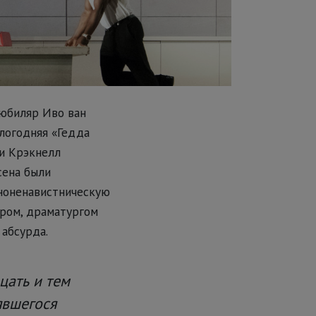
 юбиляр Иво ван
шлогодняя «Гедда
ри Крэкнелл
сена были
еноненавистническую
ором, драматургом
абсурда.
цать и тем
явшегося