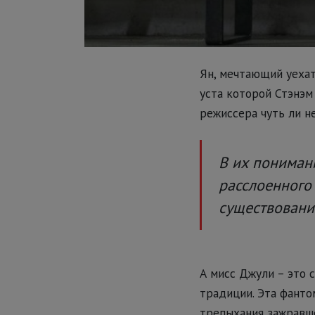
Ян, мечтающий уехат
уста которой Стэнэм
режиссера чуть ли не
В их пониман
расслоенного
существовании
А мисс Джули – это 
традиции. Эта фанто
трепыхания зажравш