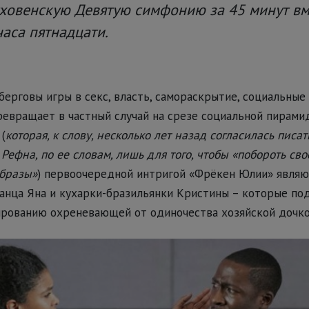
тховенскую Девятую симфонию за 45 минут вм
аса пятнадцати.
ерговы игры в секс, власть, самораскрытие, социальные
евращает в частный случай на срезе социальной пирами
(
которая, к слову, несколько лет назад согласилась писа
Рефна, по ее словам, лишь для того, чтобы «побороть св
образы»
) первоочередной интригой «Фрёкен Юлии» являю
анца Яна и кухарки-бразильянки Кристины – которые по
ированию охреневающей от одиночества хозяйской дочко