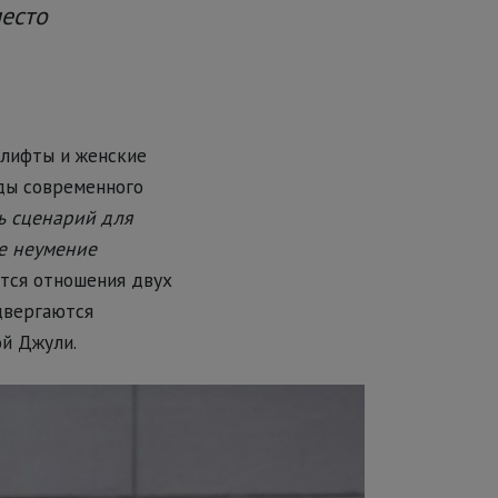
есто
 лифты и женские
ды современного
ть сценарий для
ое неумение
тся отношения двух
двергаются
й Джули.