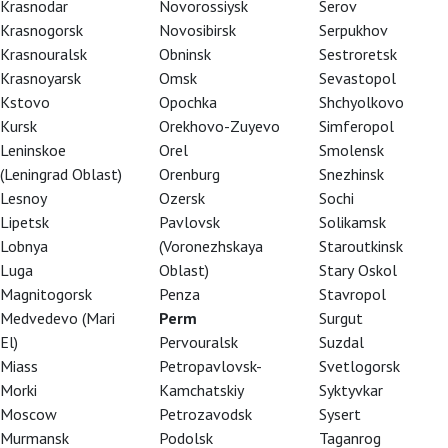
Krasnodar
Novorossiysk
Serov
Krasnogorsk
Novosibirsk
Serpukhov
Krasnouralsk
Obninsk
Sestroretsk
Krasnoyarsk
Omsk
Sevastopol
Kstovo
Opochka
Shchyolkovo
Kursk
Orekhovo-Zuyevo
Simferopol
Leninskoe
Orel
Smolensk
(Leningrad Oblast)
Orenburg
Snezhinsk
Lesnoy
Ozersk
Sochi
Lipetsk
Pavlovsk
Solikamsk
Lobnya
(Voronezhskaya
Staroutkinsk
Luga
Oblast)
Stary Oskol
Magnitogorsk
Penza
Stavropol
Medvedevo (Mari
Perm
Surgut
El)
Pervouralsk
Suzdal
Miass
Petropavlovsk-
Svetlogorsk
Morki
Kamchatskiy
Syktyvkar
ри Крэкнелл – сенсация на сцене
Moscow
Petrozavodsk
Sysert
инотеатрах России
Murmansk
Podolsk
Taganrog