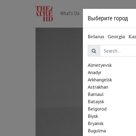
What's On
Art in cinemas
Reviews
Выберите город
Belarus
Georgia
Ka
Almetyevsk
Anadyr
Arkhangelsk
Astrakhan
Barnaul
Bataysk
Belgorod
Biysk
Bryansk
Bugulma