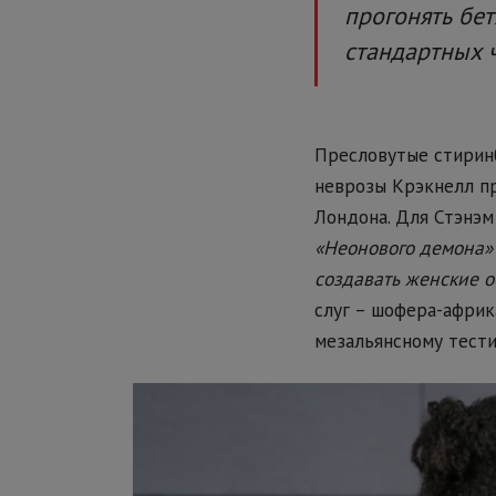
прогонять бе
стандартных ч
Пресловутые стиринб
неврозы Крэкнелл пр
Лондона. Для Стэнэм 
«Неонового демона» 
создавать женские 
слуг – шофера-африк
мезальянсному тест