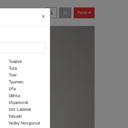
RU
|
EN
Perm
×
Tuapse
Tula
Tver
Tyumen
Ufa
Ukhta
Ulyanovsk
Ust-Labinsk
Valuyki
Veliky Novgorod