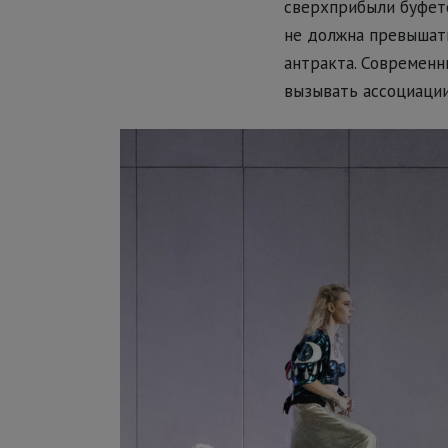
сверхприбыли буфето
не должна превышать
антракта. Современн
вызывать ассоциации