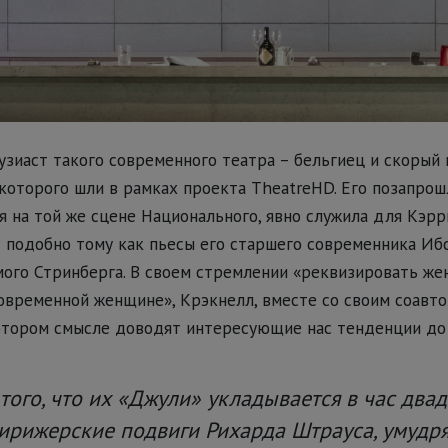
зиаст такого современного театра – бельгиец и скорый
 которого шли в рамках проекта TheatreHD. Его позапро
ая на той же сцене Национального, явно служила для Кэр
 подобно тому как пьесы его старшего современника Иб
ого Стринберга. В своем стремлении «реквизировать ж
современной женщине», Крэкнелл, вместе со своим соавт
отором смысле доводят интересующие нас тенденции до 
 того, что их «Джули» укладывается в час двад
ирижерские подвиги Рихарда Штрауса, умудр