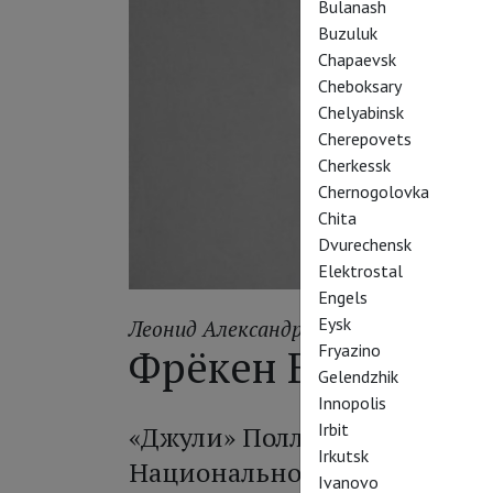
Bulanash
Buzuluk
Chapaevsk
Cheboksary
Chelyabinsk
Cherepovets
Cherkessk
Chernogolovka
Chita
Dvurechensk
Elektrostal
Engels
Eysk
Леонид Александровский
Fryazino
Фрёкен Broken
Gelendzhik
Innopolis
Irbit
«Джули» Полли Стэнэм и Кэр
Irkutsk
Национального театра и в к
Ivanovo