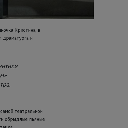
ночка Кристина, в
т драматурга и
интики
ом»
тра.
 самой театральной
эти обрыдлые пьяные
такля.