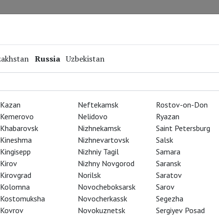
Repertoire
Special Projects
Online Screenings
zakhstan
Russia
Uzbekistan
Kazan
Neftekamsk
Rostov-on-Don
Kemerovo
Nelidovo
Ryazan
Khabarovsk
Nizhnekamsk
Saint Petersburg
Kineshma
Nizhnevartovsk
Salsk
Kingisepp
Nizhniy Tagil
Samara
Kirov
Nizhny Novgorod
Saransk
Kirovgrad
Norilsk
Saratov
Kolomna
Novocheboksarsk
Sarov
Kostomuksha
Novocherkassk
Segezha
Kovrov
Novokuznetsk
Sergiyev Posad