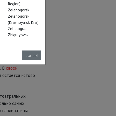
Region)
Zelenogorsk
Zelenogorsk
претацию
(Krasnoyarsk Krai)
аристки
Zelenograd
Zhigulyovsk
Cancel
орых зиждется
. В
своей
 остается истово
 театральных
олько самых
 наплевать на