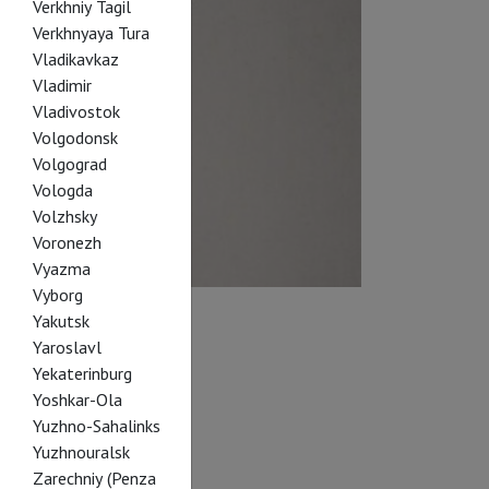
Verkhniy Tagil
Verkhnyaya Tura
Vladikavkaz
Vladimir
Vladivostok
Volgodonsk
Volgograd
Vologda
Volzhsky
Voronezh
Vyazma
Vyborg
Yakutsk
Yaroslavl
Yekaterinburg
Yoshkar-Ola
Yuzhno-Sahalinks
Yuzhnouralsk
Zarechniy (Penza