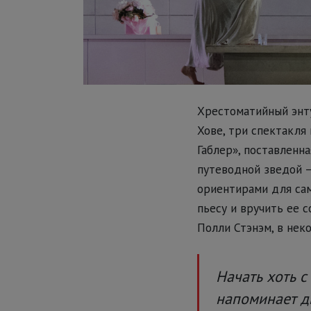
Хрестоматийный энту
Хове, три спектакля
Габлер», поставленн
путеводной зведой –
ориентирами для сам
пьесу и вручить ее 
Полли Стэнэм, в нек
Начать хоть с
напоминает д