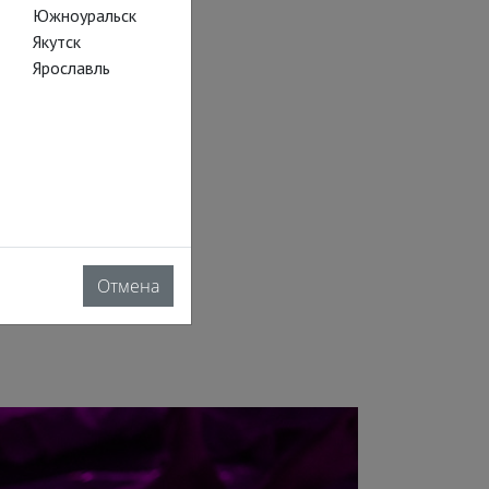
Южноуральск
Якутск
Ярославль
ософов и
ис
Отмена