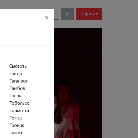
RU
|
EN
Пермь
×
Сысерть
Тавда
Таганрог
Тамбов
Тверь
Тобольск
Тольятти
Томск
Троицк
Туапсе