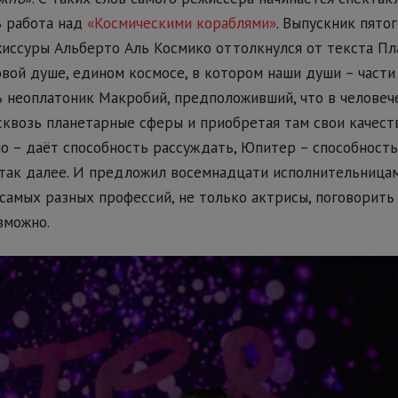
ь работа над
«Космическими кораблями»
. Выпускник пято
ссуры Альберто Аль Космико оттолкнулся от текста Пл
вой душе, едином космосе, в котором наши души – части 
ь неоплатоник Макробий, предположивший, что в человеч
сквозь планетарные сферы и приобретая там свои качеств
о – даёт способность рассуждать, Юпитер – способность
так далее. И предложил восемнадцати исполнительница
самых разных профессий, не только актрисы, поговорить 
зможно.