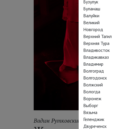
Бузулук
Буланаш
Валуйки
Великий
Новгород
Верхний Тагил
Верхняя Тура
Владивосток
Владикавказ
Владимир
Волгоград
Волгодонск
Волжский
Вологда
Воронеж
Выборг
Вязьма
Геленджик
Вадим Рутковский
Двуреченск