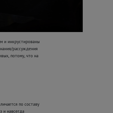
м и инкрустированы
нания/рассуждения
вых, потому, что на
личается по составу
з и навсегда