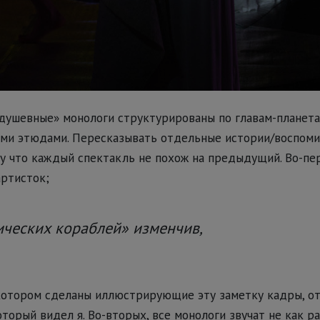
душевные» монологи структурированы по главам-планета
ими этюдами. Пересказывать отдельные истории/воспоми
у что каждый спектакль не похож на предыдущий. Во-пер
артисток;
ических кораблей» изменчив,
 котором сделаны иллюстрирующие эту заметку кадры, от
оторый видел я. Во-вторых, все монологи звучат не как ра