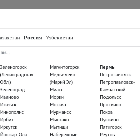
нал
Репертуар
Спецпроекты
Онлайн
азахстан
Россия
Узбекистан
Зеленогорск
Магнитогорск
Пермь
(Ленинградская
Медведево
Петрозаводск
Обл.)
(Марий Эл)
Петропавловск-
Зеленоград
Миасс
Камчатский
Иваново
Морки
Подольск
Ижевск
Москва
Протвино
Иннополис
Мурманск
Псков
Ирбит
Мысхако
Пушкино
Иркутск
Мытищи
Пятигорск
Йошкар-Ола
Набережные
Реутов