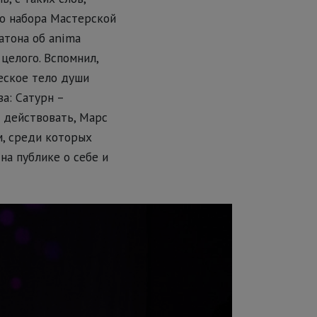
го набора Мастерской
атона об anima
целого. Вспомнил,
еское тело души
а: Сатурн –
 действовать, Марс
м, среди которых
на публике о себе и