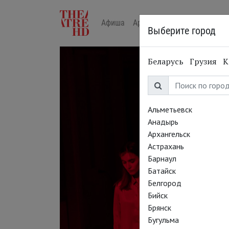
Афиша
Арт-лекторий в кино
Жур
Выберите город
Беларусь
Грузия
К
Альметьевск
Анадырь
Архангельск
Астрахань
Барнаул
Батайск
Белгород
Бийск
Брянск
Бугульма