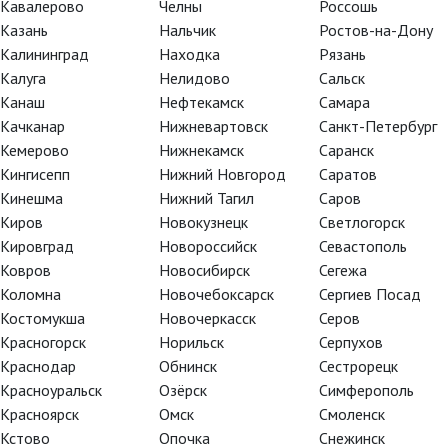
Кавалерово
Челны
Россошь
Казань
Нальчик
Ростов-на-Дону
Калининград
Находка
Рязань
Калуга
Нелидово
Сальск
Канаш
Нефтекамск
Самара
Качканар
Нижневартовск
Санкт-Петербург
Кемерово
Нижнекамск
Саранск
Кингисепп
Нижний Новгород
Саратов
Кинешма
Нижний Тагил
Саров
Киров
Новокузнецк
Светлогорск
Кировград
Новороссийск
Севастополь
Ковров
Новосибирск
Сегежа
Коломна
Новочебоксарск
Сергиев Посад
Костомукша
Новочеркасск
Серов
Красногорск
Норильск
Серпухов
Краснодар
Обнинск
Сестрорецк
Красноуральск
Озёрск
Симферополь
Красноярск
Омск
Смоленск
Кстово
Опочка
Снежинск