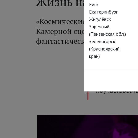
Жизнь на Марсе
Ейск
Екатеринбург
Жигулёвск
«Космические корабли на эн
Заречный
Камерной сцены Электроте
(Пензенская обл.)
фантастический документа
Зеленогорск
(Красноярский
край)
Альберто Аль
пригласил пр
поучаствовать