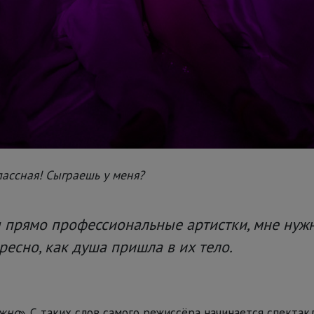
лассная! Сыграешь у меня?
 прямо профессиональные артистки, мне нуж
есно, как душа пришла в их тело.
ожно
». С таких слов самого режиссёра начинается спектакл