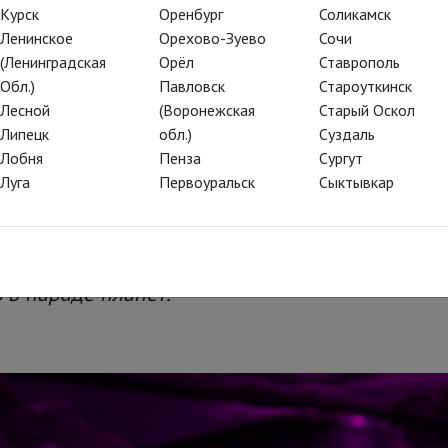
Курск
Оренбург
Соликамск
Ленинское
Орехово-Зуево
Сочи
(Ленинградская
Орёл
Ставрополь
ергиях любви» – премьера
Обл.)
Павловск
Староуткинск
атра СТАНИСЛАВСКИЙ,
Лесной
(Воронежская
Старый Оскол
льный спектакль
Липецк
обл.)
Суздаль
Лобня
Пенза
Сургут
Луга
Первоуральск
Сыктывкар
 Космико вдохновился трудами античных фил
офессиональных и непрофессиональных актр
 в параде планет.