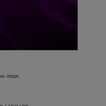
ны люди,
ь, с таких слов,