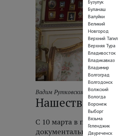
Бузулук
Буланаш
Валуйки
Великий
Новгород
Верхний Тагил
Верхняя Тура
Владивосток
Владикавказ
Владимир
Волгоград
Волгодонск
Волжский
Вадим Рутковский
Вологда
Нашествие гениев
Воронеж
Выборг
Вязьма
С 10 марта в прокате – «Те
Геленджик
документальный фильм, где
Двуреченск