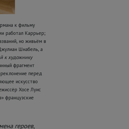
рмана к фильму
ми работал Каррьер;
азваний, но живьём в
Джулиан Шнабель, а
й к художнику
анный фрагмент
 преклонение перед
няющее искусство
ежиссёр Хосе Луис
ов» французские
мена героев,