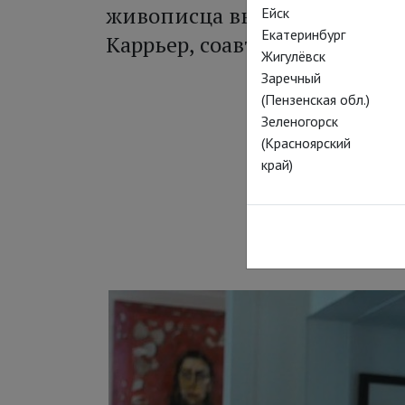
живописца выступает вели
Ейск
Екатеринбург
Каррьер, соавтор и друг Луи
Жигулёвск
Заречный
(Пензенская обл.)
Зеленогорск
Впервые нест
(Красноярский
искусства, бы
край)
классика», че
лет позднее, 