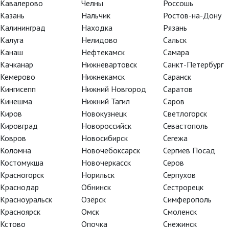
Кавалерово
Челны
Россошь
Казань
Нальчик
Ростов-на-Дону
Калининград
Находка
Рязань
Калуга
Нелидово
Сальск
Канаш
Нефтекамск
Самара
Качканар
Нижневартовск
Санкт-Петербург
Кемерово
Нижнекамск
Саранск
Кингисепп
Нижний Новгород
Саратов
Кинешма
Нижний Тагил
Саров
Киров
Новокузнецк
Светлогорск
Кировград
Новороссийск
Севастополь
Ковров
Новосибирск
Сегежа
Коломна
Новочебоксарск
Сергиев Посад
Костомукша
Новочеркасск
Серов
Красногорск
Норильск
Серпухов
Краснодар
Обнинск
Сестрорецк
Красноуральск
Озёрск
Симферополь
ни Гойи», познавательный
Красноярск
Омск
Смоленск
 проводником в миры испанского
Кстово
Опочка
Снежинск