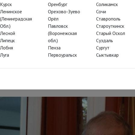
кий киносценарист Жан-Клод
Курск
Оренбург
Соликамск
Ленинское
Орехово-Зуево
Сочи
са Бунюэля
(Ленинградская
Орёл
Ставрополь
Обл.)
Павловск
Староуткинск
Лесной
(Воронежская
Старый Оскол
Липецк
обл.)
Суздаль
андартный роуд-муви, путешествующий по до
Лобня
Пенза
Сургут
л показан в программе Каннского фестиваля 
Луга
Первоуральск
Сыктывкар
ствующей богов кинематографа. Гойя, родись 
непременно бы среди них оказался.