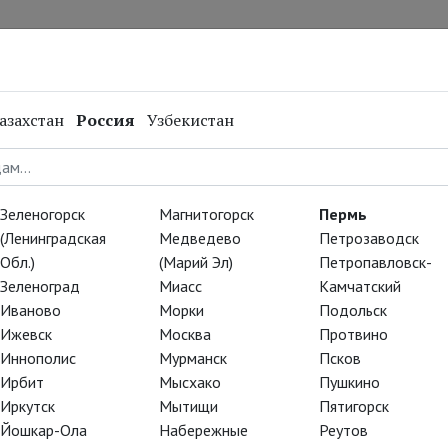
нал
Репертуар
Спецпроекты
Онлайн
азахстан
Россия
Узбекистан
Зеленогорск
Магнитогорск
Пермь
(Ленинградская
Медведево
Петрозаводск
Обл.)
(Марий Эл)
Петропавловск-
Зеленоград
Миасс
Камчатский
Иваново
Морки
Подольск
Ижевск
Москва
Протвино
Иннополис
Мурманск
Псков
Ирбит
Мысхако
Пушкино
Иркутск
Мытищи
Пятигорск
Йошкар-Ола
Набережные
Реутов