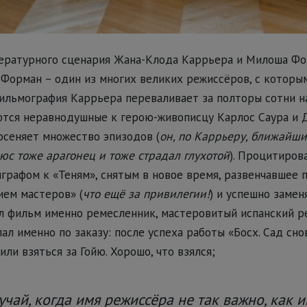
тературного сценария Жана-Клода Каррьера и Милоша Фо
, Форман – один из многих великих режиссёров, с которы
фильмография Каррьера переваливает за полторы сотни н
ются неравнодушные к герою-живописцу Карлос Саура и 
осеняет множество эпизодов (
он, по Каррьеру, ближайши
юс тоже арагонец и тоже страдал глухотой
). Процитиров
графом к «Теням», снятым в новое время, развенчавшее
ем мастеров» (
что ещё за привилегии!
) и успешно заме
л фильм именно ремесленник, мастеровитый испанский р
ал именно по заказу: после успеха работы «Босх. Сад сн
ли взяться за Гойю.
Хорошо, что взялся;
учай, когда имя режиссёра не так важно, как и