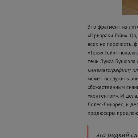
Это фрагмент из ли
«Призраки Гойи». Да
всех не перечесть, 
«Тенях Гойи» появля
тень Луиса Бунюэля 
кинематографист; пл
может послужить эпи
«божественным сияни
«контентом». И дела
Лопес-Линарес, и дел
продюсеры предложи
это редкий сл