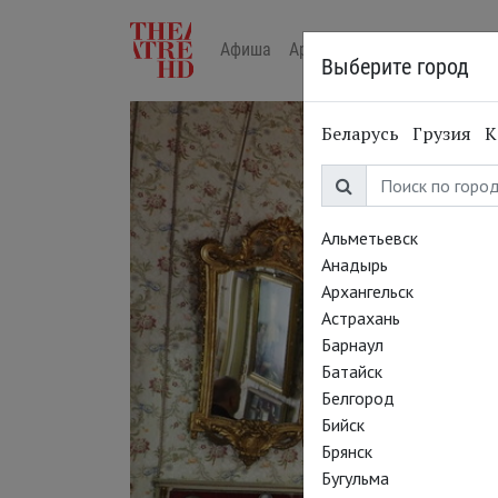
Афиша
Арт-лекторий в кино
Жур
Выберите город
Беларусь
Грузия
К
Альметьевск
Анадырь
Архангельск
Астрахань
Барнаул
Батайск
Белгород
Бийск
Брянск
Бугульма