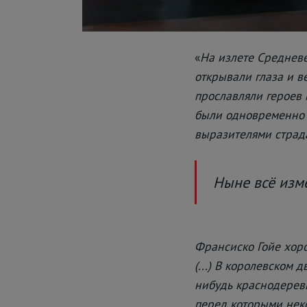
«
На излете Среднев
открывали глаза и в
прославляли героев 
были одновременно 
выразителями страд
Ныне всё изме
Франсиско Гойе хорош
(...) В королевском 
нибудь краснодеревщ
перед которыми неко