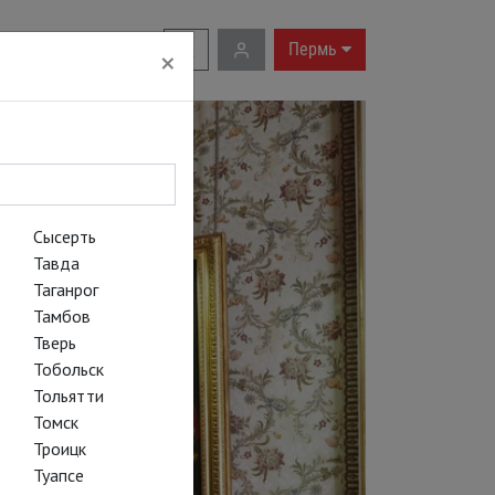
RU
|
EN
Пермь
×
Сысерть
Тавда
Таганрог
Тамбов
Тверь
Тобольск
Тольятти
Томск
Троицк
Туапсе