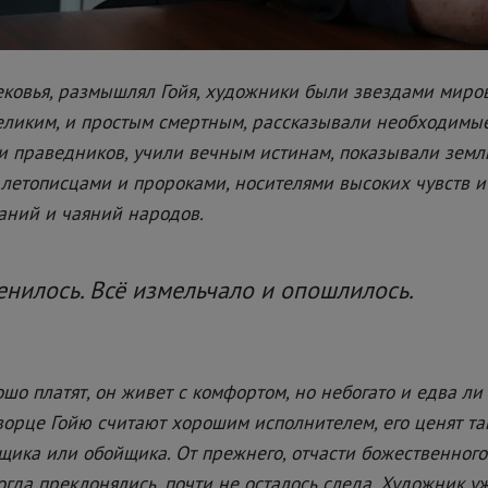
ековья, размышлял Гойя, художники были звездами миро
еликим, и простым смертным, рассказывали необходимые
и праведников, учили вечным истинам, показывали землю
летописцами и пророками, носителями высоких чувств и
аний и чаяний народов.
нилось. Всё измельчало и опошлилось.
о платят, он живет с комфортом, но небогато и едва ли 
дворце Гойю считают хорошим исполнителем, его ценят так
ика или обойщика. От прежнего, отчасти божественного
гда преклонялись, почти не осталось следа. Художник у