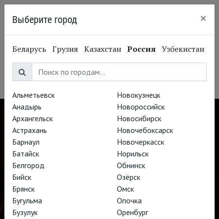
×
Выберите город
Пермь
Тереза Стратас
Беларусь
Грузия
Казахстан
Россия
Узбекистан
Teresa Stratas
Оперная певица, сопрано
Альметьевск
Новокузнецк
Анадырь
Новороссийск
Архангельск
Новосибирск
Астрахань
Новочебоксарск
Барнаул
Новочеркасск
Батайск
Норильск
Белгород
Обнинск
Бийск
Озёрск
Брянск
Омск
Бугульма
Опочка
Бузулук
Оренбург