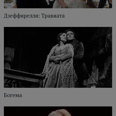
Дзеффирелли: Травиата
Богема