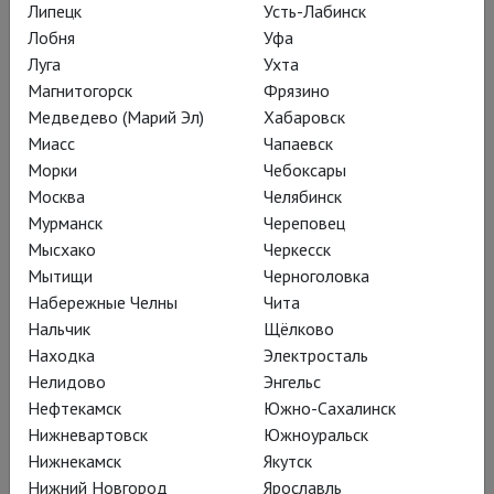
в румынском госпитале.
Липецк
Усть-Лабинск
Лобня
Уфа
В 1988 году участвовала в первой записи полной версии
Луга
Ухта
известного мюзикла Джерома Керна «Плавучий театр», где
Магнитогорск
Фрязино
исполнила партию Джули ЛаВерн. Эта запись мюзикла
Медведево (Марий Эл)
Хабаровск
многими критиками считается лучшей.
Миасс
Чапаевск
Морки
Чебоксары
Тереза Стратас оставила оперную карьеру в 1998 году.
Москва
Челябинск
Проживает во Флориде. Удостоена премии Генерал-
Мурманск
Череповец
губернатора Канады в области сценического искусства,
Мысхако
Черкесск
звезды на Канадской аллее славы и Ордена Канады –
Мытищи
Черноголовка
высшей национальной награды этой страны.
Набережные Челны
Чита
Нальчик
Щёлково
Находка
Электросталь
Постановки
Нелидово
Энгельс
Нефтекамск
Южно-Сахалинск
Нижневартовск
Южноуральск
Нижнекамск
Якутск
Нижний Новгород
Ярославль