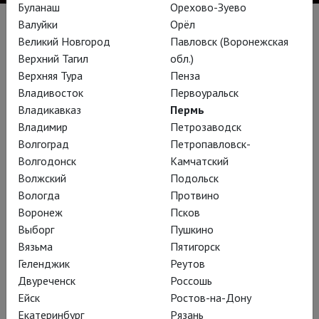
Буланаш
Орехово-Зуево
Валуйки
Орёл
Великий Новгород
Павловск (Воронежская
Биография
Верхний Тагил
обл.)
Канадская оперная певица (сопрано) греческого
Верхняя Тура
Пенза
происхождения.
Владивосток
Первоуральск
Родилась в 1938 году в Торонто в семье критских
Владикавказ
Пермь
иммигрантов. Настоящее имя – Анастасия Стратакис. В
Владимир
Петрозаводск
1958 году окончила Королевскую музыкальную
Волгоград
Петропавловск-
консерваторию в Торонто и дебютировала на оперной
Волгодонск
Камчатский
сцене в партии Мими («Богема») на оперном фестивале в
Волжский
Подольск
Торонто. Через год вошла в число победителей конкурса
Вологда
Протвино
«Прослушивания Национального совета Метрополитен-
Воронеж
Псков
оперы» и дебютировала на сцене Метрополитен в опере
Выборг
Пушкино
«Манон». В 1961 году в Афинах исполнила главную партию
Вязьма
Пятигорск
на мировой премьере оперы Пегги Гленвилл-Хикс
Геленджик
Реутов
«Навсикая», в том же году дебютировала в Королевской
Двуреченск
Россошь
опере Ковент-Гарден, а в 1962 году – в Ла Скала.
Ейск
Ростов-на-Дону
Екатеринбург
Рязань