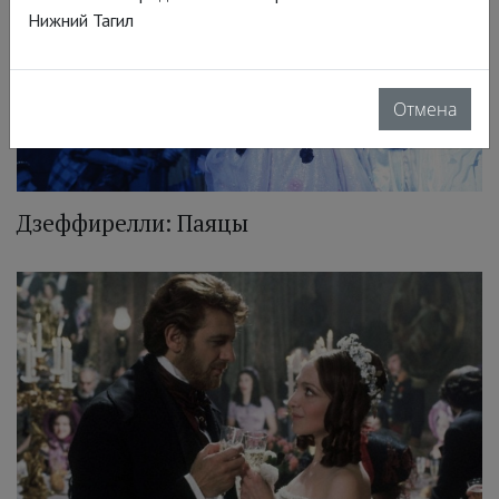
Нижний Тагил
Отмена
Дзеффирелли: Паяцы