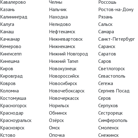
Кавалерово
Челны
Россошь
Казань
Нальчик
Ростов-на-Дону
Калининград
Находка
Рязань
Калуга
Нелидово
Сальск
Канаш
Нефтекамск
Самара
Глобус: Ричард II
Качканар
Нижневартовск
Санкт-Петербург
Кемерово
Нижнекамск
Саранск
Кингисепп
Нижний Новгород
Саратов
Кинешма
Нижний Тагил
Саров
Киров
Новокузнецк
Светлогорск
Кировград
Новороссийск
Севастополь
Ковров
Новосибирск
Сегежа
Коломна
Новочебоксарск
Сергиев Посад
Костомукша
Новочеркасск
Серов
Красногорск
Норильск
Серпухов
TheatreHD
TheatreHD
Краснодар
Обнинск
Сестрорецк
АРТ-ЛЕКТОРИЙ В КИНО
TheatreHD О
Красноуральск
Озёрск
Симферополь
TheatreHD Ба
АРТ-ЛЕКТОРИ
Красноярск
Омск
Смоленск
Кстово
Опочка
Снежинск