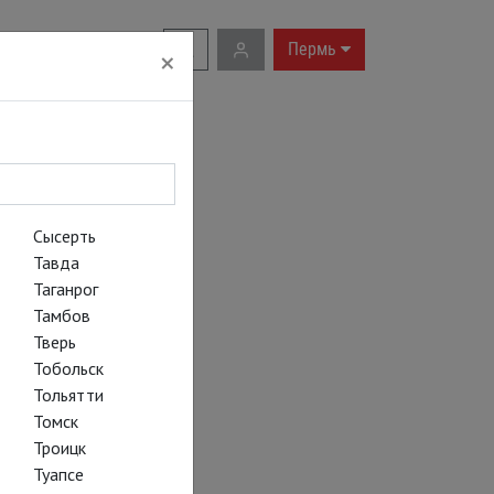
RU
|
EN
Пермь
×
Сысерть
Тавда
Таганрог
Тамбов
Тверь
Тобольск
Тольятти
Томск
Троицк
Туапсе