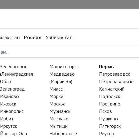
нал
Репертуар
Спецпроекты
Онлайн
азахстан
Россия
Узбекистан
Зеленогорск
Магнитогорск
Пермь
(Ленинградская
Медведево
Петрозаводск
Обл.)
(Марий Эл)
Петропавловск-
Зеленоград
Миасс
Камчатский
Иваново
Морки
Подольск
Ижевск
Москва
Протвино
Иннополис
Мурманск
Псков
Ирбит
Мысхако
Пушкино
Иркутск
Мытищи
Пятигорск
Йошкар-Ола
Набережные
Реутов