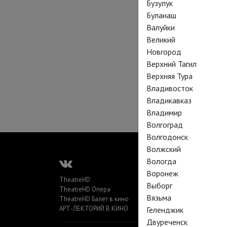
Бузулук
Буланаш
Валуйки
Великий
Новгород
Верхний Тагил
Верхняя Тура
Владивосток
Владикавказ
Владимир
Волгоград
Волгодонск
Волжский
Вологда
Воронеж
TheatreHD
Выборг
TheatreHD Опера
Вязьма
TheatreHD Балет в кино
АРТ-ЛЕКТОРИЙ В КИНО
Геленджик
Двуреченск