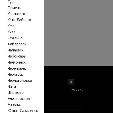
Тула
Тюмень
Ульяновск
Усть-Лабинск
Уфа
Ухта
Фрязино
Хабаровск
Чапаевск
Чебоксары
Челябинск
Череповец
Черкесск
Черноголовка
Чита
TheatreHD
Щёлково
пера
Электросталь
лет в кино
Й В КИНО
Энгельс
Южно-Сахалинск