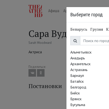
Афиша
Арт-лекторий в кино
Жур
Выберите город
Беларусь
Грузия
К
Сара Вудворд
Sarah Woodward
Актриса
Альметьевск
Анадырь
Архангельск
Поделиться:
Астрахань
Барнаул
Батайск
Постановки
Белгород
Бийск
Брянск
Бугульма