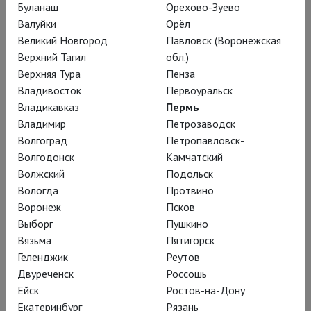
Буланаш
Орехово-Зуево
Валуйки
Орёл
Великий Новгород
Павловск (Воронежская
Воццек
Верхний Тагил
обл.)
Верхняя Тура
Пенза
Владивосток
Первоуральск
Владикавказ
Пермь
Владимир
Петрозаводск
Волгоград
Петропавловск-
Волгодонск
Камчатский
Волжский
Подольск
Вологда
Протвино
Воронеж
Псков
Выборг
Пушкино
Вязьма
Пятигорск
Геленджик
Реутов
Лулу
Двуреченск
Россошь
Ейск
Ростов-на-Дону
Екатеринбург
Рязань