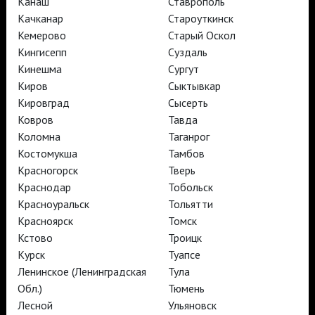
Канаш
Ставрополь
АРТ-ЛЕКТОРИЙ В КИНО
Качканар
Староуткинск
Кемерово
Старый Оскол
Кингисепп
Суздаль
TheatreHD
Кинешма
Сургут
АРТ-ЛЕКТОРИЙ В КИНО
Киров
Сыктывкар
Кировград
Сысерть
Ковров
Тавда
TheatreHD
Коломна
Таганрог
TheatreHD Опера
Костомукша
Тамбов
TheatreHD Балет в кино
АРТ-ЛЕКТОРИЙ В КИНО
Красногорск
Тверь
Краснодар
Тобольск
Красноуральск
Тольятти
TheatreHD
Красноярск
Томск
Кстово
Троицк
Подписаться на рассылку
Поддержать
Курск
Туапсе
Стать волонтёром
Как организовать показ в вашем городе
Ленинское (Ленинградская
Тула
Партнёры
Контакты
Обл.)
Тюмень
Лесной
Ульяновск
© TheatreHD 2026
18+