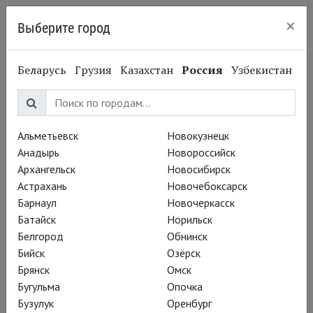
×
Выберите город
Пермь
Сабин Тониссен
Беларусь
Грузия
Казахстан
Россия
Узбекистан
Sabine Theunissen
Театральный художник
Альметьевск
Новокузнецк
Постановки
Анадырь
Новороссийск
Архангельск
Новосибирск
Астрахань
Новочебоксарск
Барнаул
Новочеркасск
Батайск
Норильск
Белгород
Обнинск
Бийск
Озёрск
Брянск
Омск
Бугульма
Опочка
Бузулук
Оренбург