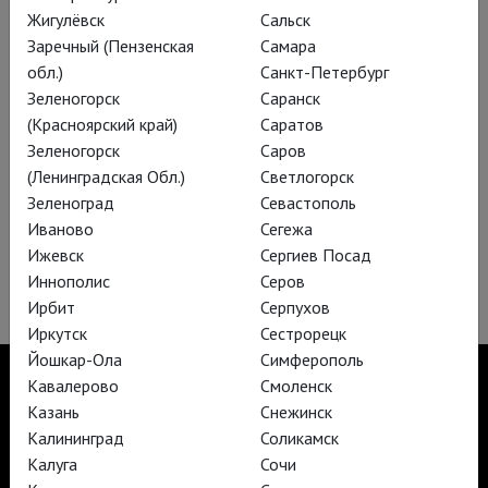
Жигулёвск
Сальск
Заречный (Пензенская
Самара
обл.)
Санкт-Петербург
Зеленогорск
Саранск
(Красноярский край)
Саратов
Зеленогорск
Саров
(Ленинградская Обл.)
Светлогорск
Зеленоград
Севастополь
Иваново
Сегежа
Ижевск
Сергиев Посад
Нос
Иннополис
Серов
Ирбит
Серпухов
Иркутск
Сестрорецк
Йошкар-Ола
Симферополь
Кавалерово
Смоленск
Казань
Снежинск
Калининград
Соликамск
TheatreHD
Калуга
Сочи
TheatreHD Опера
TheatreHD Балет в кино