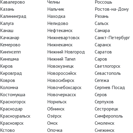
Кавалерово
Челны
Россошь
Казань
Нальчик
Ростов-на-Дону
С 2006 по 2010 гг. — преподавал дирижирование и хоро
Калининград
Находка
Рязань
педагогическом университете им. В.И. Ленина. С 2009 г
Калуга
Нелидово
Сальск
храма Христа Спасителя. С 2010 года — художественный
Канаш
Нефтекамск
Самара
«Эйдос».
Качканар
Нижневартовск
Санкт-Петербург
С 2010 года — солист ансамбля «Студия новой музыки» 
Кемерово
Нижнекамск
Саранск
Тарнопольский).
Кингисепп
Нижний Новгород
Саратов
Кинешма
Нижний Тагил
Саров
Исполнитель главных партий в операх композиторов И.Ф. 
Киров
Новокузнецк
Светлогорск
Д. Курляндского, Б. Филановского, А. Сюмака, А. Сысоева, 
Кировград
Новороссийск
Севастополь
Как солист выступал с такими коллективами как: Азерб
Ковров
Новосибирск
Сегежа
оркестр имени У. Гаджибекова (дирижер — Р. Абдуллаев)
Коломна
Новочебоксарск
Сергиев Посад
И. Дронов), оркестром «Новая Россия» (дирижер Е. Бушко
Костомукша
Новочеркасск
Серов
Камерным хором Московской Консерватории (дирижеры — 
Красногорск
Норильск
Серпухов
консерватории (дирижер — С. Калинин), ансамблем МАСМ 
Краснодар
Обнинск
Сестрорецк
ансамблем N’Caged (художественный руководитель — А. 
Красноуральск
Озёрск
Симферополь
(художественный руководитель — Мария Грилихес).
Красноярск
Омск
Смоленск
Кстово
Опочка
Снежинск