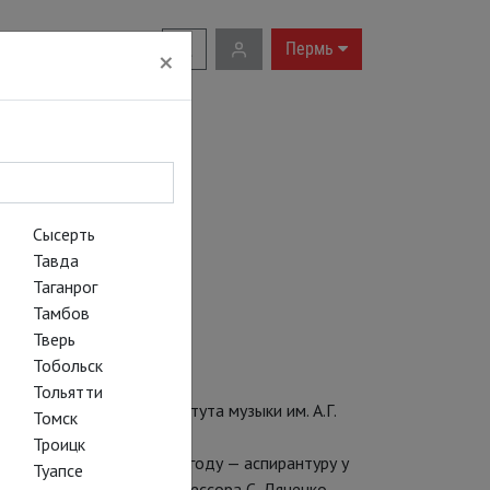
RU
|
EN
Пермь
×
Сысерть
Тавда
Таганрог
Тамбов
Тверь
Тобольск
Тольятти
осударственного института музыки им. А.Г.
Томск
Троицк
И. Чайковского, в 2009 году — аспирантуру у
Туапсе
 дирижированием у профессора С. Дяченко.