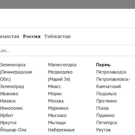
нал
Репертуар
Спецпроекты
Онлайн
азахстан
Россия
Узбекистан
Зеленогорск
Магнитогорск
Пермь
(Ленинградская
Медведево
Петрозаводск
Обл.)
(Марий Эл)
Петропавловск-
Зеленоград
Миасс
Камчатский
Иваново
Морки
Подольск
Ижевск
Москва
Протвино
Иннополис
Мурманск
Псков
В 2001 году окончил Музыкальный колледж Московского г
Ирбит
Мысхако
Пушкино
Шнитке по специальности «хоровое дирижирование».
Иркутск
Мытищи
Пятигорск
В 2006 году окончил Московскую консерваторию имени П.
Йошкар-Ола
Набережные
Реутов
профессора Конторовича Л. З. Занимался симфоническим