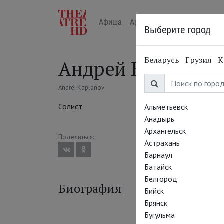
Афиша
Арт-лекторий в кино
Жур
Выберите город
Беларусь
Грузия
К
Андрей Капланов
Andrei Kaplanov
Солист
Альметьевск
Анадырь
Архангельск
Поделиться:
Астрахань
Барнаул
Батайск
Белгород
Биография
Бийск
Брянск
Бугульма