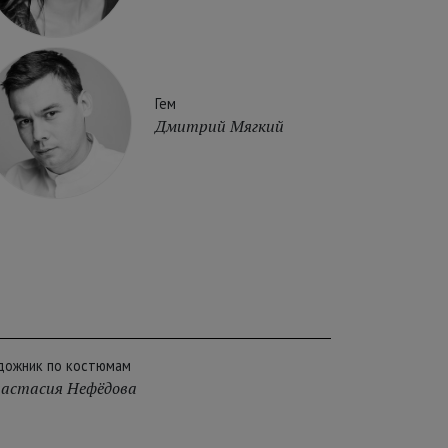
Гем
Дмитрий Мягкий
дожник по костюмам
астасия Нефёдова