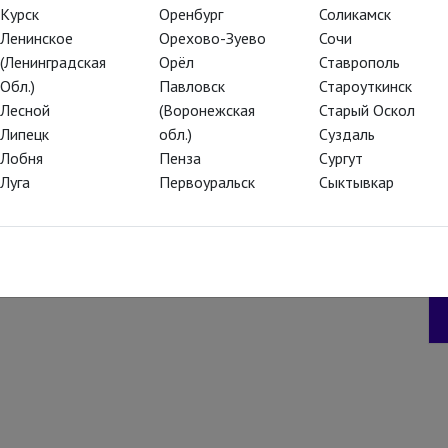
Курск
Оренбург
Соликамск
пулея «Метаморфозы, или
Ленинское
Орехово-Зуево
Сочи
(Ленинградская
Орёл
Ставрополь
Обл.)
Павловск
Староуткинск
 отечественной театральной практики
Лесной
(Воронежская
Старый Оскол
отой осёл» сегодня – это спектакли (а на
Липецк
обл.)
Суздаль
е художественным руководителем театра
Лобня
Пенза
Сургут
иками и артистами Электротеатра.
Луга
Первоуральск
Сыктывкар
иций («Мохнатая», «Белая» и «Город»)
 герои спектаклей одеты в изящные
о лауреата «Золотой маски» Анастасии