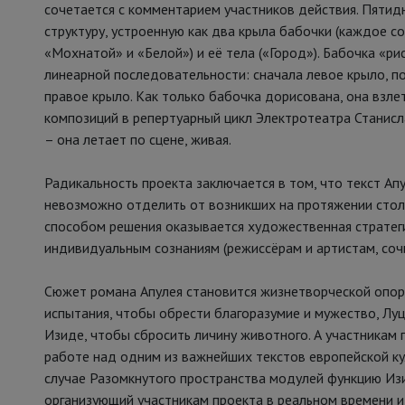
сочетается с комментарием участников действия. Пятид
структуру, устроенную как два крыла бабочки (каждое со
«Мохнатой» и «Белой») и её тела («Город»). Бабочка «рис
линеарной последовательности: сначала левое крыло, по
правое крыло. Как только бабочка дорисована, она взле
композиций в репертуарный цикл Электротеатра Станисл
– она летает по сцене, живая.
Радикальность проекта заключается в том, что текст Апу
невозможно отделить от возникших на протяжении стол
способом решения оказывается художественная стратеги
индивидуальным сознаниям (режиссёрам и артистам, со
Сюжет романа Апулея становится жизнетворческой опор
испытания, чтобы обрести благоразумие и мужество, Лу
Изиде, чтобы сбросить личину животного. А участникам
работе над одним из важнейших текстов европейской кул
случае Разомкнутого пространства модулей функцию Из
организующий участникам проекта в реальном времени и