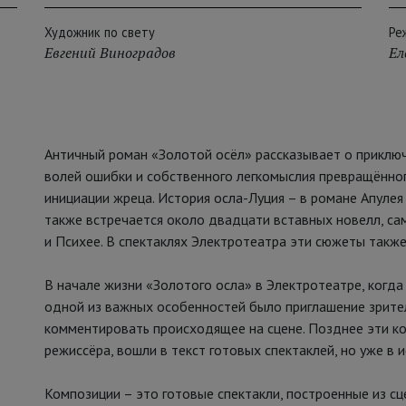
Художник по свету
Ре
Евгений Виноградов
Ел
Античный роман «Золотой осёл» рассказывает о приключ
волей ошибки и собственного легкомыслия превращённог
инициации жреца. История осла-Луция – в романе Апулея 
также встречается около двадцати вставных новелл, са
и Психее. В спектаклях Электротеатра эти сюжеты также
В начале жизни «Золотого осла» в Электротеатре, когд
одной из важных особенностей было приглашение зрителе
комментировать происходящее на сцене. Позднее эти ко
режиссёра, вошли в текст готовых спектаклей, но уже в 
Композиции – это готовые спектакли, построенные из сц