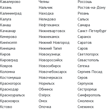
Кавалерово
Челны
Россошь
Казань
Нальчик
Ростов-на-Дону
Калининград
Находка
Рязань
Калуга
Нелидово
Сальск
Канаш
Нефтекамск
Самара
Качканар
Нижневартовск
Санкт-Петербург
Кемерово
Нижнекамск
Саранск
Кингисепп
Нижний Новгород
Саратов
Кинешма
Нижний Тагил
Саров
Киров
Новокузнецк
Светлогорск
Кировград
Новороссийск
Севастополь
Ковров
Новосибирск
Сегежа
Коломна
Новочебоксарск
Сергиев Посад
мпозиция
Костомукша
Новочеркасск
Серов
Красногорск
Норильск
Серпухов
Краснодар
Обнинск
Сестрорецк
Красноуральск
Озёрск
Симферополь
Красноярск
Омск
Смоленск
ного проекта Бориса Юхананова,
Кстово
Опочка
Снежинск