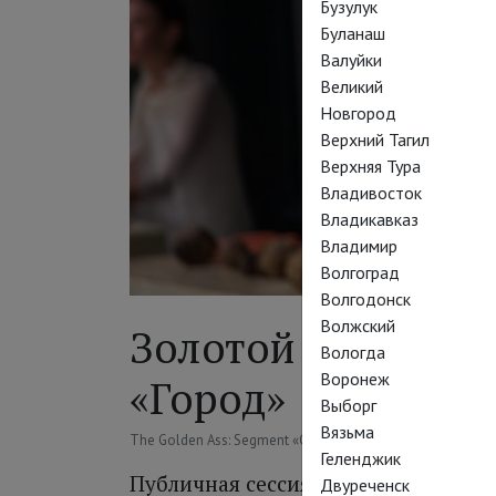
Бузулук
Буланаш
Валуйки
Великий
Новгород
Верхний Тагил
Верхняя Тура
Владивосток
Владикавказ
Владимир
Волгоград
Волгодонск
Волжский
Золотой осёл: Ко
Вологда
Воронеж
«Город»
Выборг
Вязьма
The Golden Ass: Segment «City»
Геленджик
Публичная сессия новопроцессуаль
Двуреченск