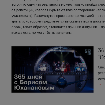
того, что ощутить реальность можно только пройдя сквоз
от репетиции, которая скрыта от глаз посторонних наб
участвовать), Разомкнутое пространство модулей – это п
зрителя, которому предлагается высказываться и даже 
осла», таким образом, становится принцип индукции – пр
всегда есть, но могут быть изменены.
36
Ю
Спе
рет
реж
→