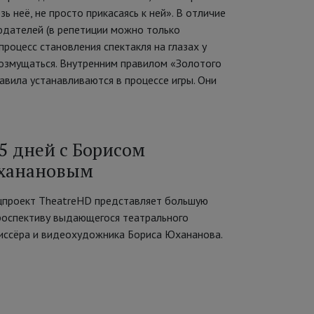
ь неё, не просто прикасаясь к ней». В отличие
людателей (в репетиции можно только
роцесс становления спектакля на глазах у
возмущаться. Внутренним правилом «Золотого
авила устанавливаются в процессе игры. Они
5 дней с Борисом
ханановым
цпроект TheatreHD представляет большую
роспективу выдающегося театрального
иссёра и видеохудожника Бориса Юхананова.