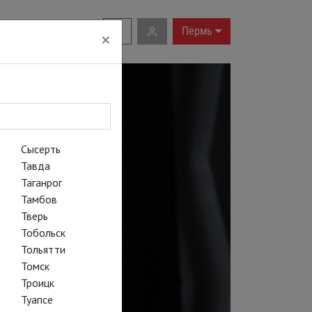
RU
|
EN
Пермь
×
Сысерть
Тавда
Таганрог
Тамбов
Тверь
Тобольск
Тольятти
Томск
Троицк
Туапсе