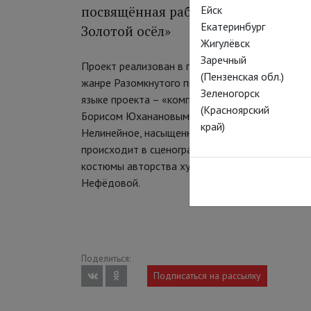
Ейск
посвящённая работе над текстом А
Екатеринбург
Золотой осёл»
Жигулёвск
Заречный
Проект реализован в принципиально новом для
(Пензенская обл.)
жанре Разомкнутого пространства работы. «Зол
Зеленогорск
языке проекта – «композиции»), поставленны
(Красноярский
Борисом Юханановым в соавторстве с его учен
край)
Нелинейное, насыщенное действие трёх композ
происходит в сценографии Ивана Кочкарева, а
костюмы авторства художника и многократног
Нефёдовой.
Поделиться:
Подписаться на рассылку