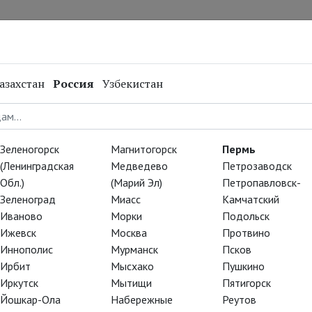
нал
Репертуар
Спецпроекты
Онлайн
азахстан
Россия
Узбекистан
Зеленогорск
Магнитогорск
Пермь
(Ленинградская
Медведево
Петрозаводск
Обл.)
(Марий Эл)
Петропавловск-
Зеленоград
Миасс
Камчатский
Иваново
Морки
Подольск
Ижевск
Москва
Протвино
Иннополис
Мурманск
Псков
Ирбит
Мысхако
Пушкино
Иркутск
Мытищи
Пятигорск
Йошкар-Ола
Набережные
Реутов