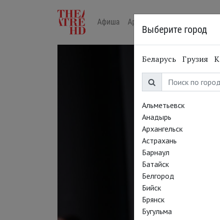
Афиша
Арт-лекторий в кино
Жур
Выберите город
Беларусь
Грузия
К
Альметьевск
Анадырь
Архангельск
Астрахань
Барнаул
Батайск
Белгород
Бийск
Брянск
Бугульма