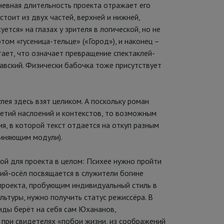
невная длительность проекта отражает его
стоит из двух частей, верхней и нижней,
уется» на глазах у зрителя в логической, но не
том «гусеница-тельце» («Город»), и наконец –
тает, что означает превращение спектаклей-
авский. Физически бабочка тоже присутствует
лея здесь взят целиком. А поскольку роман
етий наслоений и контекстов, то возможным
я, в которой текст отдается на откуп разным
чиняющим модули).
ой для проекта в целом: Психее нужно пройти
ций-осёл посвящается в служители богине
 проекта, пробующим индивидуальный стиль в
ьтуры, нужно получить статус режиссёра. В
иды берёт на себя сам Юхананов,
 при свидетелях «побои жизни, из соображений