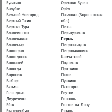
Буланаш
Орехово-Зуево
Валуйки
Орёл
Великий Новгород
Павловск (Воронежская
Верхний Тагил
обл.)
Верхняя Тура
Пенза
Владивосток
Первоуральск
Владикавказ
Пермь
Владимир
Петрозаводск
Волгоград
Петропавловск-
Волгодонск
Камчатский
Волжский
Подольск
Вологда
Протвино
Воронеж
Псков
Выборг
Пушкино
Вязьма
Пятигорск
Геленджик
Реутов
Двуреченск
Россошь
Ейск
Ростов-на-Дону
Екатеринбург
Рязань