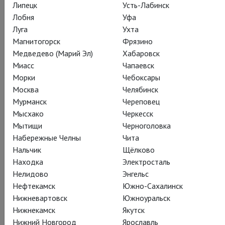
Липецк
Усть-Лабинск
Лобня
Уфа
Луга
Ухта
Магнитогорск
Фрязино
Медведево (Марий Эл)
Хабаровск
Миасс
Чапаевск
О фильме
Морки
Чебоксары
2016-й стал для канадского дирижёра
Янника Незе-
Москва
Челябинск
Сегена
переломным в судьбе и карьере: он получил
Мурманск
Череповец
назначение на пост худрука Met, одной из самых
Мысхако
Черкесск
престижных и легендарных оперных сцен мира. Фильм
Мытищи
Черноголовка
документирует работу над первыми постановками Незе-
Набережные Челны
Чита
Сегена в новом статусе – «Травиатой» и «Диалогами
Нальчик
Щёлково
кармелиток». И подробно, часто – от первого лица,
Находка
Электросталь
рассказывает, как живёт с детства влюблённый в музыку
Нелидово
Энгельс
монреалец.
Нефтекамск
Южно-Сахалинск
Нижневартовск
Южноуральск
Подробная кинобиография Незе-Сегена – must see для
Нижнекамск
Якутск
любителей оперы; хроника страсти и одновременно
Нижний Новгород
Ярославль