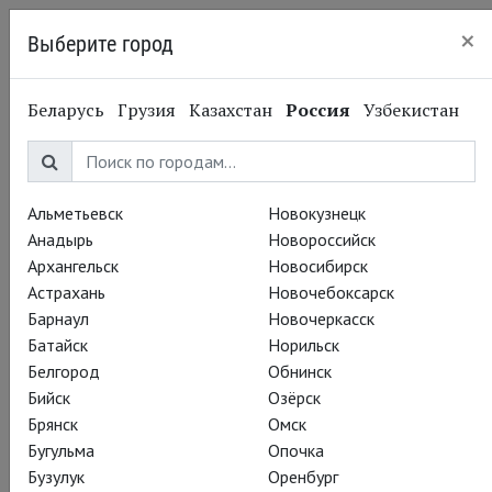
×
Выберите город
Пермь
Беларусь
Грузия
Казахстан
Россия
Узбекистан
Альметьевск
Новокузнецк
Анадырь
Новороссийск
Архангельск
Новосибирск
Астрахань
Новочебоксарск
Барнаул
Новочеркасск
Батайск
Норильск
Белгород
Обнинск
Бийск
Озёрск
Брянск
Омск
Бугульма
Опочка
Бузулук
Оренбург