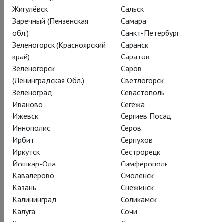
Жигулёвск
Сальск
Заречный (Пензенская
Самара
обл.)
Санкт-Петербург
Янник: Путь артиста
Зеленогорск (Красноярский
Саранск
край)
Саратов
Yannick: An artist's journey
Зеленогорск
Саров
(Ленинградская Обл.)
Светлогорск
Зеленоград
Севастополь
Метрополитен опера представляет документальный фильм
Иваново
Сегежа
«Янник: путь артиста» режиссёра Сьюзен Фрёмке, лауреата
Ижевск
Сергиев Посад
премии «Грэмми». Фильм рассказывает о воодушевляющей
Иннополис
Серов
карьере канадского дирижёра Янника Незе-Сегена – от
Ирбит
Серпухов
десятилетнего мальчика, только начавшего дирижировать,
Иркутск
Сестрорецк
до художественного руководителя Метрополитен, одного
Йошкар-Ола
Симферополь
из крупнейших мировых театров. Алхимия творческого
Кавалерово
Смоленск
процесса и размышления о том, что такое быть артистом, а
Казань
Снежинск
также отрывки из «Травиаты» и «Диалогов кармелиток» –
Калининград
Соликамск
всё это можно будет увидеть в фильме.
Калуга
Сочи