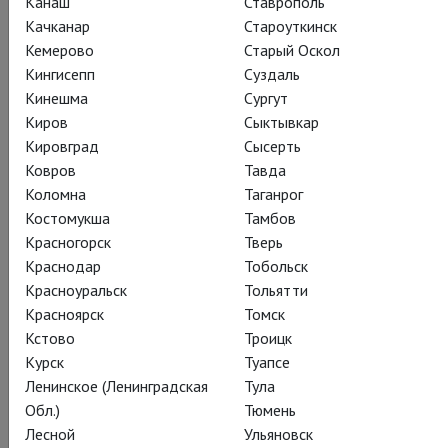
Канаш
Ставрополь
Качканар
Староуткинск
Кемерово
Старый Оскол
Кингисепп
Суздаль
Поделиться:
Кинешма
Сургут
Киров
Сыктывкар
Кировград
Сысерть
Подписаться на рассылку
Ковров
Тавда
Коломна
Таганрог
Костомукша
Тамбов
СОСТАВ
О ФИЛЬМЕ
КАДРЫ
Красногорск
Тверь
Краснодар
Тобольск
Красноуральск
Тольятти
Действующие лица и исполнители
Красноярск
Томск
Кстово
Троицк
Курск
Туапсе
Ленинское (Ленинградская
Тула
Обл.)
Тюмень
Янник Незе-Сеген
Лесной
Ульяновск