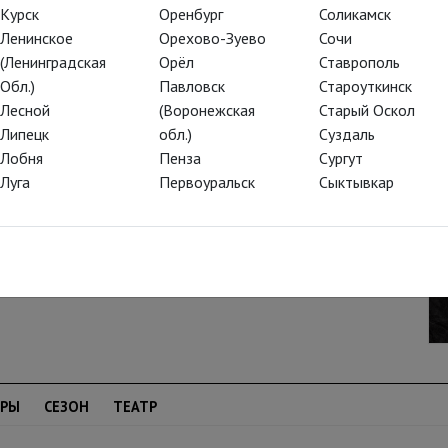
Курск
Оренбург
Соликамск
Ленинское
Орехово-Зуево
Сочи
 оперу. В Детском музыкальном театре
(Ленинградская
Орёл
Ставрополь
созданию спектаклей, которые должны
Обл.)
Павловск
Староуткинск
оизведениями русской литературы и с
Лесной
(Воронежская
Старый Оскол
перной музыки. Не только познакомить, но
Липецк
обл.)
Суздаль
ю рождественскую сказку Гоголя-Римского-
Лобня
Пенза
Сургут
Луга
Первоуральск
Сыктывкар
ДРЫ
СЕЗОН
ТЕАТР