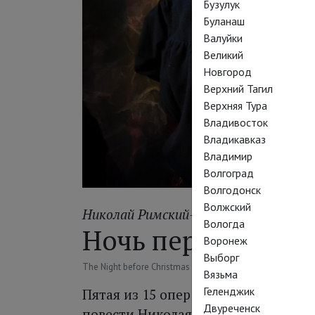
Бузулук
Буланаш
Валуйки
Великий
Новгород
Верхний Тагил
Верхняя Тура
Владивосток
Владикавказ
Владимир
Волгоград
Волгодонск
Волжский
Николай Римский-Корсаков
Вологда
Ночь перед Рожде
Воронеж
Выборг
The Night before Christmas
Вязьма
Геленджик
Пятая из 15 опер Римского-Корсак
Двуреченск
повести Николая Гоголя из цикла «