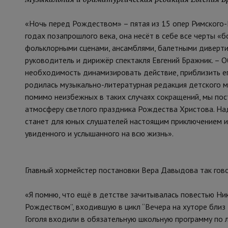
«Ночь перед Рождеством» – пятая из 15 опер Римского-К
годах позапрошлого века, она несёт в себе все черты «
фольклорными сценами, ансамблями, балетными диверти
руководитель и дирижёр спектакля Евгений Бражник. – О
необходимость динамизировать действие, приблизить ег
родилась музыкально-литературная редакция детского му
помимо неизбежных в таких случаях сокращений, мы по
атмосферу светлого праздника Рождества Христова. На
станет для юных слушателей настоящим приключением и 
увиденного и услышанного на всю жизнь».
Главный хормейстер постановки Вера Давыдова так гов
«Я помню, что ещё в детстве зачитывалась повестью Ни
Рождеством”, входившую в цикл “Вечера на хуторе близ Д
Гоголя входили в обязательную школьную программу по л