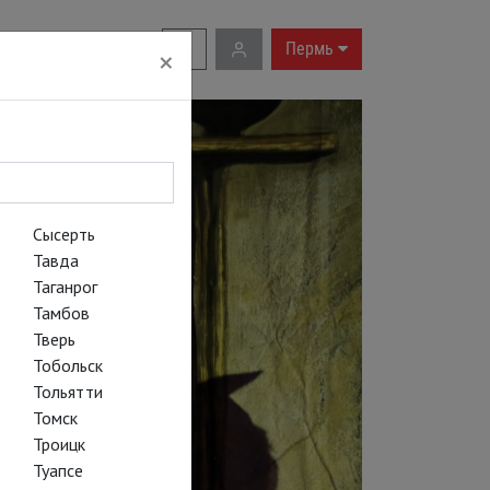
RU
|
EN
Пермь
×
Сысерть
Тавда
Таганрог
Тамбов
Тверь
Тобольск
Тольятти
Томск
Троицк
Туапсе