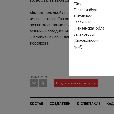
Ейск
Екатеринбург
«Былью-колядкой» назвал композитор эту свою
Жигулёвск
имени Наталии Сац она продолжает линию по 
Заречный
познакомить юных зрителей со знаменитыми пр
(Пензенская обл.)
великим наследием мировой и отечественной о
Зеленогорск
– влюбить в нее. В данном случае – в чудесну
(Красноярский
Корсакова.
край)
Поделиться:
Подписаться на рассылку
СОСТАВ
СОЗДАТЕЛИ
О СПЕКТАКЛЕ
КА