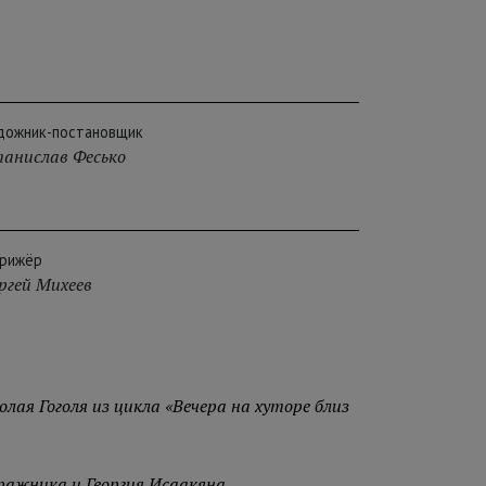
дожник-постановщик
анислав Фесько
рижёр
ргей Михеев
ая Гоголя из цикла «Вечера на хуторе близ
ражника и Георгия Исаакяна.