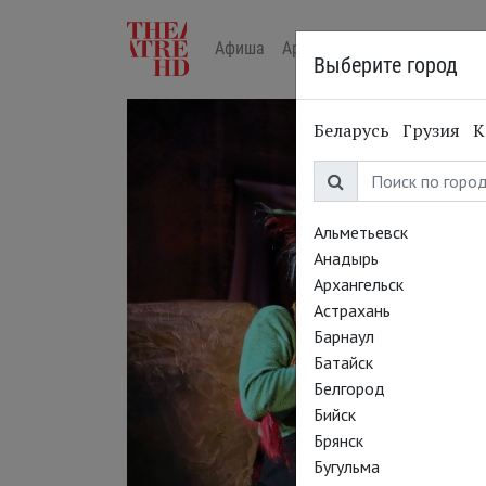
Афиша
Арт-лекторий в кино
Жур
Выберите город
Беларусь
Грузия
К
Альметьевск
Анадырь
Архангельск
Астрахань
Барнаул
Батайск
Белгород
Бийск
Брянск
Бугульма