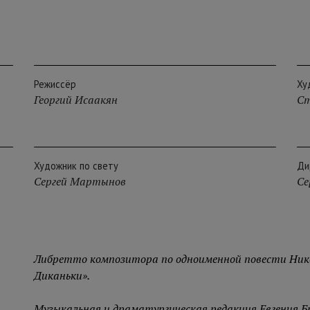
Режиссёр
Ху
Георгий Исаакян
Ст
Художник по свету
Ди
Сергей Мартынов
Се
Либретто композитора по одноименной повести Никол
Диканьки».
Музыкальная и драматургическая редакция Евгения Б