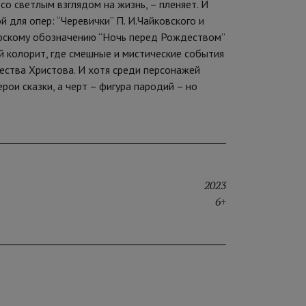
со светлым взглядом на жизнь, – пленяет. И
 для опер: “Черевички” П. И.Чайковского и
орскому обозначению “Ночь перед Рождеством”
й колорит, где смешные и мистические события
ества Христова. И хотя среди персонажей
ерои сказки, а черт – фигура пародий – но
2023
6+