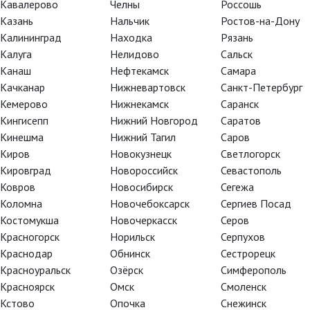
Кавалерово
Челны
Россошь
Казань
Нальчик
Ростов-на-Дону
Калининград
Находка
Рязань
Калуга
Нелидово
Сальск
Канаш
Нефтекамск
Самара
Качканар
Нижневартовск
Санкт-Петербург
Кемерово
Нижнекамск
Саранск
Кингисепп
Нижний Новгород
Саратов
Кинешма
Нижний Тагил
Саров
Киров
Новокузнецк
Светлогорск
Кировград
Новороссийск
Севастополь
Ковров
Новосибирск
Сегежа
Коломна
Новочебоксарск
Сергиев Посад
Костомукша
Новочеркасск
Серов
ством
Красногорск
Норильск
Серпухов
Краснодар
Обнинск
Сестрорецк
Красноуральск
Озёрск
Симферополь
Красноярск
Омск
Смоленск
ова, написанная по одноимённой
Кстово
Опочка
Снежинск
Вечера на хуторе близ Диканьки»