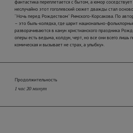
фантастика переплетается с бытом, а юмор соседствует 
неслучайно этот гоголевский сюжет дважды стал основой
“Ночь перед Рождеством” Римского-Корсакова. По авт
– это быль-колядка, где царит национально-фольклорны
разворачиваются в канун христианского праздника Рожд
оперы есть ведьма, колдун, черт, но все они всего лишь г
комическая и вызывает не страх, а улыбку».
Продолжительность
1 час 20 минут