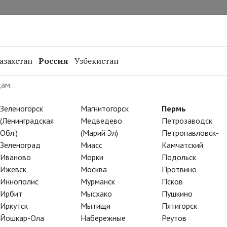
нал
Репертуар
Спецпроекты
Онлайн
азахстан
Россия
Узбекистан
Зеленогорск
Магнитогорск
Пермь
(Ленинградская
Медведево
Петрозаводск
Обл.)
(Марий Эл)
Петропавловск-
Зеленоград
Миасс
Камчатский
Иваново
Морки
Подольск
Ижевск
Москва
Протвино
Иннополис
Мурманск
Псков
Ирбит
Мысхако
Пушкино
Иркутск
Мытищи
Пятигорск
Йошкар-Ола
Набережные
Реутов