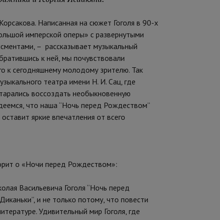
орсакова. Написанная на сюжет Гоголя в 90-х
большой имперской оперы» с развернутыми
сментами, – рассказывает музыкальный
братившись к ней, мы почувствовали
о к сегодняшнему молодому зрителю. Так
зыкального театра имени Н. И. Сац, где
старались воссоздать необыкновенную
деемся, что наша “Ночь перед Рождеством”
оставит яркие впечатления от всего
орит о «Ночи перед Рождеством»:
колая Васильевича Гоголя “Ночь перед
иканьки”, и не только потому, что повести
итературе. Удивительный мир Гоголя, где