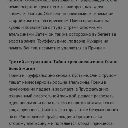
немилосердно трясет его за шиворот, как вдруг
замечает бантик. Он всецело приковывает внимание
старой кокетки. Тем временем Принц проникает на
кухню и появляется оттуда с тремя огромными
апельсинами. Затем он так же осторожно выбегает за
ворота замка. Труффальдино, подарив Кухарке на
память бантик, незаметно удаляется за Принцем.
Третий аттракцион. Тайна трех апельсинов. Сеанс
белой магии
Принц и Труффальдино снова в пустыне. Они с трудом
тащат неимоверно выросшие апельсины. Принц в
изнеможении падает и засыпает, а Труффальдино,
охваченный смертельной жаждой, решает разрезать
один апельсин и напиться. Но из плода появляется не
сок, а принцесса Линетта, которая тоже безумно хочет
пить. Растерянный Труффальдино бросается ко
второму апельсину – и появляется вторая принцесса,