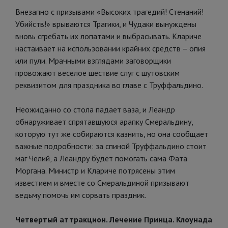
Внезапно с призывами «Высоких трагедий! Стенаний!
Убийств!» врываются Трагики, и Чудаки вынуждены
вновь сгребать их лопатами и выбрасывать. Клариче
настаивает на использовании крайних средств – опия
или пули. Мрачными взглядами заговорщики
провожают веселое шествие слуг с шутовским
реквизитом для праздника во главе с Труффальдино.
Неожиданно со стола падает ваза, и Леандр
обнаруживает спрятавшуюся арапку Смеральдину,
которую тут же собираются казнить, но она сообщает
важные подробности: за спиной Труффальдино стоит
маг Челий, а Леандру будет помогать сама Фата
Моргана. Министр и Клариче потрясены этим
известием и вместе со Смеральдиной призывают
ведьму помочь им сорвать праздник.
Четвертый аттракцион. Лечение Принца. Клоунада