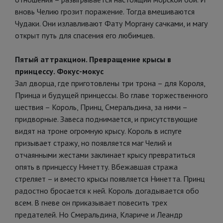
вновь Челию грозит поражение. Тогда вмешиваются
Чудаки. Они излавливают Фату Моргану сачками, и магу
открыт путь для спасения его любимцев.
Пятый аттракцион. Превращение крысы в
принцессу. Фокус-мокус
Зал дворца, где приготовлены три трона – для Короля,
Принца и будущей принцессы. Во главе торжественного
шествия – Король, Принц, Смеральдина, за ними –
придворные. Завеса поднимается, и присутствующие
видят на троне огромную крысу. Король в испуге
призывает стражу, но появляется маг Челий и
отчаянными жестами заклинает крысу превратиться
опять в принцессу Нинетту. Вбежавшая стража
стреляет – и вместо крысы появляется Нинетта. Принц
радостно бросается к ней. Король догадывается обо
всем. В гневе он приказывает повесить трех
предателей. Но Смеральдина, Клариче и Леандр