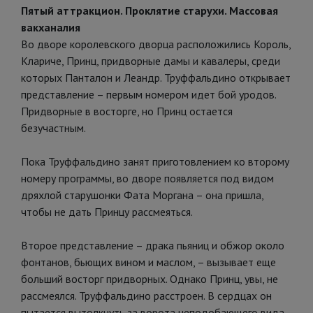
Пятый аттракцион. Проклятие старухи. Массовая
вакханалия
Во дворе королевского дворца расположились Король,
Клариче, Принц, придворные дамы и кавалеры, среди
которых Панталон и Леандр. Труффальдино открывает
представление – первым номером идет бой уродов.
Придворные в восторге, но Принц остается
безучастным.
Пока Труффальдино занят приготовлением ко второму
номеру программы, во дворе появляется под видом
дряхлой старушонки Фата Моргана – она пришла,
чтобы не дать Принцу рассмеяться.
Второе представление – драка пьяниц и обжор около
фонтанов, бьющих вином и маслом, – вызывает еще
больший восторг придворных. Однако Принц, увы, не
рассмеялся. Труффальдино расстроен. В сердцах он
пытается вытолкнуть за ворота неподобающего вида