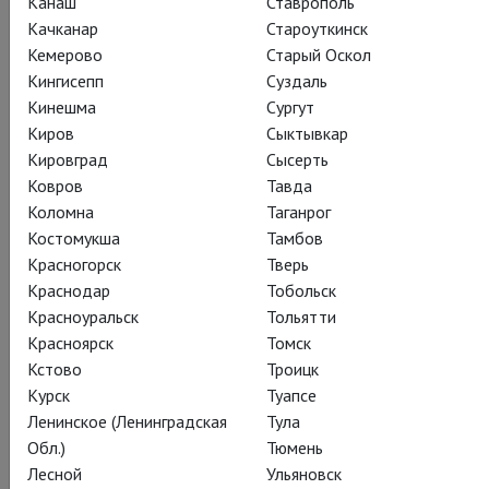
Канаш
Ставрополь
арте – импровизационного уличного театра с его масками и
Качканар
Староуткинск
динамичным, непредсказуемым сюжетом.
Кемерово
Старый Оскол
«Любовь к трём апельсинам» – это опера-сказка о том, как
Кингисепп
Суздаль
смех и театральное волшебство помогают принцу-
Кинешма
Сургут
ипохондрику обрести радость жизни и настоящую любовь.
Киров
Сыктывкар
Прокофьев, вдохновлённый сказкой Карло Гоцци, создал
Кировград
Сысерть
«оперу об опере», где высмеиваются штампы и воспевается
Ковров
Тавда
магия оперного искусства. Постановочная команда
Коломна
Таганрог
построила спектакль из «аттракционов», где картины
Костомукша
Тамбов
обозначены как отдельные цирковые номера. Костюмы и
Красногорск
Тверь
декорации спектакля – абсолютное произведение
Краснодар
Тобольск
искусства: яркие, гротескные, иногда сюрреалистичные и
Красноуральск
Тольятти
полностью соответствующие духу прокофьевской музыки».
Красноярск
Томск
Кстово
Троицк
Курск
Туапсе
Ленинское (Ленинградская
Тула
Обл.)
Тюмень
Поделиться:
Лесной
Ульяновск