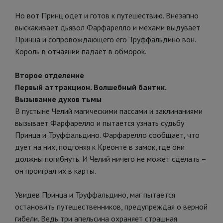
Но вот Принц одет и готов к путешествию. Внезапно
выскакивает дьявол Фарфарелло и мехами выдувает
Принца и сопровождающего его Труффальдино вон.
Король в отчаянии падает в обморок.
Второе отделение
Первый аттракцион. Волшебный бантик.
Вызывание духов тьмы
В пустыне Челий магическими пассами и заклинаниями
вызывает Фарфарелло и пытается узнать судьбу
Принца и Труффальдино. Фарфарелло сообщает, что
дует на них, подгоняя к Креонте в замок, где они
должны погибнуть. И Челий ничего не может сделать –
он проиграл их в карты.
Увидев Принца и Труффальдино, маг пытается
остановить путешественников, предупреждая о верной
гибели. Ведь три апельсина охраняет страшная