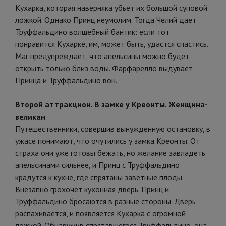
Кухарка, которая наверняка убьет их большой суповой
ложкой. Однако Принц неумолим. Тогда Челий дает
Труффальдино волшебный бантик: если тот
понравится Кухарке, им, может быть, удастся спастись.
Маг предупреждает, что апельсины можно будет
открыть только близ воды. Фарфарелло выдувает
Принца и Труффальдино вон.
Второй аттракцион. В замке у Креонты. Женщина-
великан
Путешественники, совершив вынужденную остановку, в
ужасе понимают, что очутились у замка Креонты. От
страха они уже готовы бежать, но желание завладеть
апельсинами сильнее, и Принц с Труффальдино
крадутся к кухне, где спрятаны заветные плоды.
Внезапно грохочет кухонная дверь. Принц и
Труффальдино бросаются в разные стороны. Дверь
распахивается, и появляется Кухарка с огромной
ложкой. Обнаружив спрятавшегося Труффальдино, она