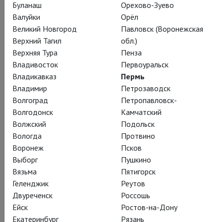
Буланаш
Орехово-Зуево
Валуйки
Орёл
Великий Новгород
Павловск (Воронежская
Верхний Тагил
обл.)
Верхняя Тура
Пенза
Владивосток
Первоуральск
Владикавказ
Пермь
Владимир
Петрозаводск
Волгоград
Петропавловск-
Волгодонск
Камчатский
Волжский
Подольск
Вологда
Протвино
Воронеж
Псков
Выборг
Пушкино
Вязьма
Пятигорск
Геленджик
Реутов
Двуреченск
Россошь
Ейск
Ростов-на-Дону
Екатеринбург
Рязань