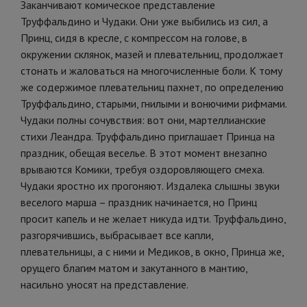
Заканчивают комическое представление
Труффальдино и Чудаки. Они уже выбились из сил, а
Принц, сидя в кресле, с компрессом на голове, в
окружении склянок, мазей и плевательниц, продолжает
стонать и жаловаться на многочисленные боли. К тому
же содержимое плевательниц пахнет, по определению
Труффальдино, старыми, гнилыми и вонючими рифмами.
Чудаки полны сочувствия: вот они, мартеллианские
стихи Леандра. Труффальдино приглашает Принца на
праздник, обещая веселье. В этот момент внезапно
врываются Комики, требуя оздоровляющего смеха.
Чудаки яростно их прогоняют. Издалека слышны звуки
веселого марша – праздник начинается, но Принц
просит капель и не желает никуда идти. Труффальдино,
разгорячившись, выбрасывает все капли,
плевательницы, а с ними и Медиков, в окно, Принца же,
орущего благим матом и закутанного в мантию,
насильно уносят на представление.