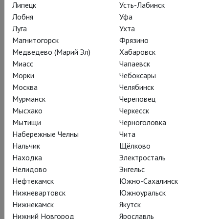
Липецк
Усть-Лабинск
Лобня
Уфа
Подписаться на рассылку
Луга
Ухта
Магнитогорск
Фрязино
Медведево (Марий Эл)
Хабаровск
СОСТАВ
СОЗДАТЕЛИ
О СПЕКТАКЛЕ
Миасс
Чапаевск
Морки
Чебоксары
КРАТКОЕ СОДЕРЖАНИЕ
КАДРЫ
СЕЗОН
ТЕАТР
Москва
Челябинск
Мурманск
Череповец
Мысхако
Черкесск
Действующие лица и исполнители
Мытищи
Черноголовка
Набережные Челны
Чита
Нальчик
Щёлково
Находка
Электросталь
Театр оставляет за собой право вносить изменения в состав
Нелидово
Энгельс
исполнителей
Нефтекамск
Южно-Сахалинск
Нижневартовск
Южноуральск
Нижнекамск
Якутск
Нижний Новгород
Ярославль