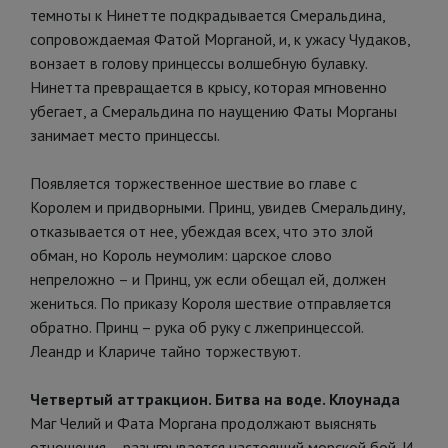
темноты к Нинетте подкрадывается Смеральдина,
сопровождаемая Фатой Морганой, и, к ужасу Чудаков,
вонзает в голову принцессы волшебную булавку.
Нинетта превращается в крысу, которая мгновенно
убегает, а Смеральдина по наущению Фаты Морганы
занимает место принцессы.
Появляется торжественное шествие во главе с
Королем и придворными. Принц, увидев Смеральдину,
отказывается от нее, убеждая всех, что это злой
обман, но Король неумолим: царское слово
непреложно – и Принц, уж если обещал ей, должен
жениться. По приказу Короля шествие отправляется
обратно. Принц – рука об руку с лжепринцессой.
Леандр и Клариче тайно торжествуют.
Четвертый аттракцион. Битва на воде. Клоунада
Маг Челий и Фата Моргана продолжают выяснять
отношения – разыгрывается настоящий морской бой. И