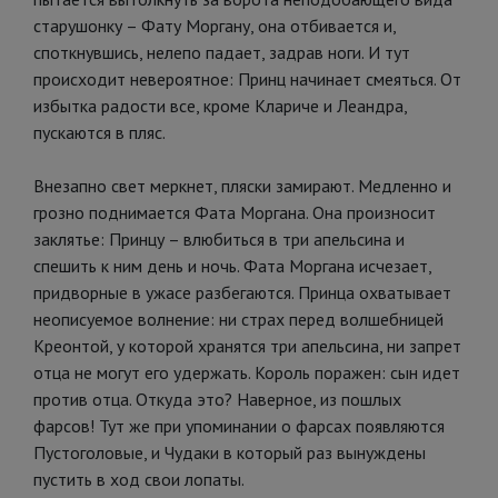
старушонку – Фату Моргану, она отбивается и,
споткнувшись, нелепо падает, задрав ноги. И тут
происходит невероятное: Принц начинает смеяться. От
избытка радости все, кроме Клариче и Леандра,
пускаются в пляс.
Внезапно свет меркнет, пляски замирают. Медленно и
грозно поднимается Фата Моргана. Она произносит
заклятье: Принцу – влюбиться в три апельсина и
спешить к ним день и ночь. Фата Моргана исчезает,
придворные в ужасе разбегаются. Принца охватывает
неописуемое волнение: ни страх перед волшебницей
Креонтой, у которой хранятся три апельсина, ни запрет
отца не могут его удержать. Король поражен: сын идет
против отца. Откуда это? Наверное, из пошлых
фарсов! Тут же при упоминании о фарсах появляются
Пустоголовые, и Чудаки в который раз вынуждены
пустить в ход свои лопаты.