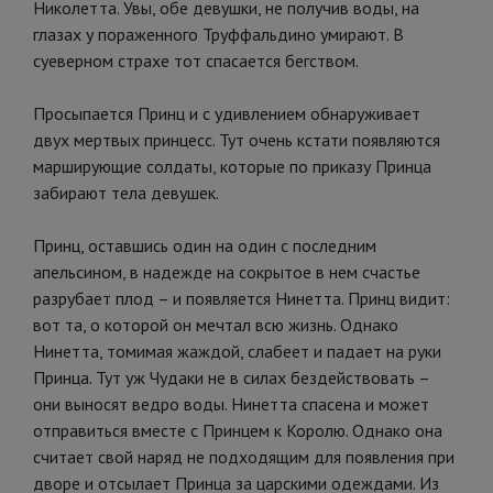
Николетта. Увы, обе девушки, не получив воды, на
глазах у пораженного Труффальдино умирают. В
суеверном страхе тот спасается бегством.
Просыпается Принц и с удивлением обнаруживает
двух мертвых принцесс. Тут очень кстати появляются
марширующие солдаты, которые по приказу Принца
забирают тела девушек.
Принц, оставшись один на один с последним
апельсином, в надежде на сокрытое в нем счастье
разрубает плод – и появляется Нинетта. Принц видит:
вот та, о которой он мечтал всю жизнь. Однако
Нинетта, томимая жаждой, слабеет и падает на руки
Принца. Тут уж Чудаки не в силах бездействовать –
они выносят ведро воды. Нинетта спасена и может
отправиться вместе с Принцем к Королю. Однако она
считает свой наряд не подходящим для появления при
дворе и отсылает Принца за царскими одеждами. Из