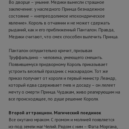
Во дворце – уныние. Медики вынесли страшное
заключение: у наследного Принца безнадежное
состояние – «непреодолимое ипохондрическое
явление». Король в отчаянии и не может сдержать
рыданий, как и его приближенный Панталон. Правда,
Медики считают, что смех способен вылечить Принца.
Панталон оглушительно кричит, призывая
Труффальдино – человека, умеющего смешить.
Появившемуся придворному Король приказывает
устроить веселый праздник с маскарадом. Тот же
приказ получает от короля и первый министр Леандр,
который едва сдерживает гнев и досаду – он лелеет
мечту о смерти Принца. Чудакам, живо реагирующим на
все происходящее, по душе решение Короля.
Второй аттракцион. Магический поединок
Все окутано мраком. С громом и молнией появляется
из-под земли маг Челий. Рядом с ним – Фата Моргана,