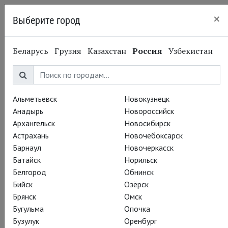
×
Выберите город
Пермь
Беларусь
Грузия
Казахстан
Россия
Узбекистан
Альметьевск
Новокузнецк
Анадырь
Новороссийск
Архангельск
Новосибирск
Астрахань
Новочебоксарск
Барнаул
Новочеркасск
Батайск
Норильск
Белгород
Обнинск
Бийск
Озёрск
Брянск
Омск
Бугульма
Опочка
Бузулук
Оренбург