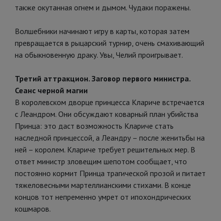
также окутанная огнем и дымом. Чудаки поражены.
Волшебники начинают игру в карты, которая затем
превращается в рыцарский турнир, очень смахивающий
на обыкновенную драку. Увы, Челий проигрывает.
Третий аттракцион. Заговор первого министра.
Сеанс черной магии
В королевском дворце принцесса Клариче встречается
с Леандром. Они обсуждают коварный план убийства
Принца: это даст возможность Клариче стать
наследной принцессой, а Леандру – после женитьбы на
ней – королем. Клариче требует решительных мер. В
ответ министр зловещим шепотом сообщает, что
постоянно кормит Принца трагической прозой и питает
тяжеловесными мартеллианскими стихами. В конце
концов тот непременно умрет от ипохондрических
кошмаров.