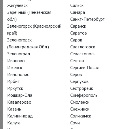
Жигулёвск
Сальск
Заречный (Пензенская
Самара
обл.)
Санкт-Петербург
Сергей Прокофьев
Зеленогорск (Красноярский
Саранск
Любовь к трём
край)
Саратов
Зеленогорск
Саров
апельсинам
(Ленинградская Обл.)
Светлогорск
Зеленоград
Севастополь
Иваново
Сегежа
The Love For Three Oranges
Ижевск
Сергиев Посад
Искромётная опера Сергея Прокофьева –
Иннополис
Серов
совместный проект Большого и
Ирбит
Серпухов
Мариинского театров
Иркутск
Сестрорецк
Йошкар-Ола
Симферополь
Кавалерово
Смоленск
Опера «Любовь к трём апельсинам» в постановке
Казань
Снежинск
Александра Петрова – фееричный карнавал, где оживают
Калининград
Соликамск
маски, а правила пишет сама фантазия. В своей ранней
Калуга
Сочи
опере Прокофьев обращается к приёмам комедии дель