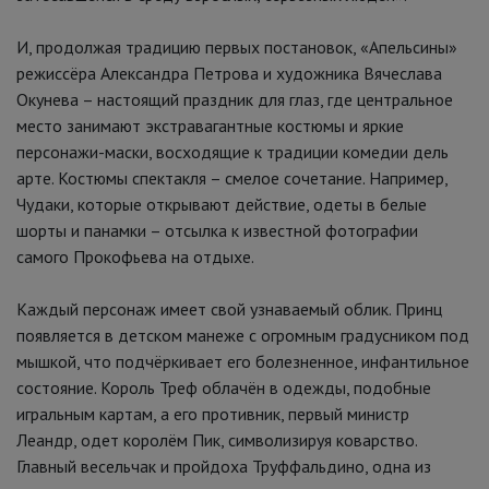
И, продолжая традицию первых постановок, «Апельсины»
режиссёра Александра Петрова и художника Вячеслава
Окунева – настоящий праздник для глаз, где центральное
место занимают экстравагантные костюмы и яркие
персонажи-маски, восходящие к традиции комедии дель
арте. Костюмы спектакля – смелое сочетание. Например,
Чудаки, которые открывают действие, одеты в белые
шорты и панамки – отсылка к известной фотографии
самого Прокофьева на отдыхе.
Каждый персонаж имеет свой узнаваемый облик. Принц
появляется в детском манеже с огромным градусником под
мышкой, что подчёркивает его болезненное, инфантильное
состояние. Король Треф облачён в одежды, подобные
игральным картам, а его противник, первый министр
Леандр, одет королём Пик, символизируя коварство.
Главный весельчак и пройдоха Труффальдино, одна из