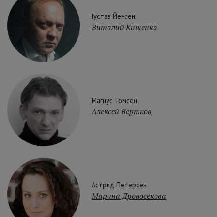
Густав Йенсен
Виталий Кищенко
Магнус Томсен
Алексей Вертков
Астрид Петерсен
Марина Дровосекова