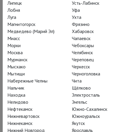
Липецк
Усть-Лабинск
Лобня
Уфа
Луга
Ухта
Действующие лица и исполнители
Магнитогорск
Фрязино
Медведево (Марий Эл)
Хабаровск
Миасс
Чапаевск
Морки
Чебоксары
Отец Августин
Москва
Челябинск
Евгений Миронов
Мурманск
Череповец
Мысхако
Черкесск
Мытищи
Черноголовка
Набережные Челны
Чита
Нальчик
Щёлково
Находка
Электросталь
Ширин Ширази
Нелидово
Энгельс
Чулпан Хаматова
Нефтекамск
Южно-Сахалинск
Нижневартовск
Южноуральск
Нижнекамск
Якутск
Нижний Новгород
Ярославль