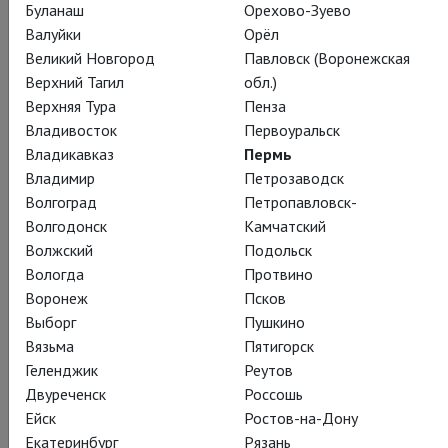
Буланаш
Орехово-Зуево
Валуйки
Орёл
Великий Новгород
Павловск (Воронежская
Верхний Тагил
обл.)
Верхняя Тура
Пенза
Владивосток
Первоуральск
Владикавказ
Пермь
Владимир
Петрозаводск
Волгоград
Петропавловск-
Волгодонск
Камчатский
Волжский
Подольск
Вологда
Протвино
Воронеж
Псков
Выборг
Пушкино
Вязьма
Пятигорск
Геленджик
Реутов
Двуреченск
Россошь
Ейск
Ростов-на-Дону
Екатеринбург
Рязань