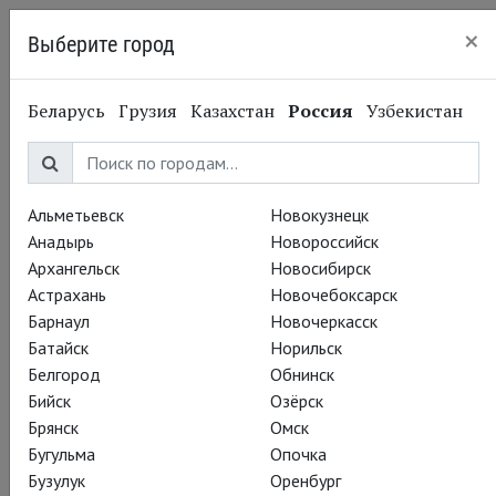
×
Выберите город
Пермь
Беларусь
Грузия
Казахстан
Россия
Узбекистан
Альметьевск
Новокузнецк
Анадырь
Новороссийск
Архангельск
Новосибирск
Астрахань
Новочебоксарск
Барнаул
Новочеркасск
Батайск
Норильск
Белгород
Обнинск
Бийск
Озёрск
Брянск
Омск
Бугульма
Опочка
Бузулук
Оренбург