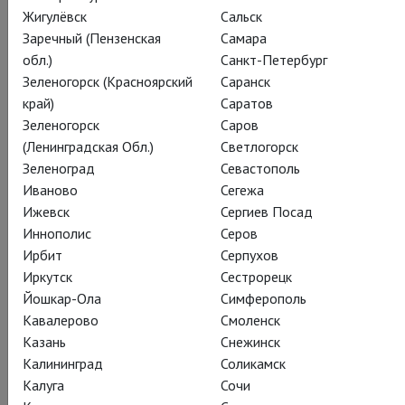
Жигулёвск
Сальск
Заречный (Пензенская
Самара
обл.)
Санкт-Петербург
Иван Вырыпаев
Зеленогорск (Красноярский
Саранск
Иранская
край)
Саратов
Зеленогорск
Саров
конференция
(Ленинградская Обл.)
Светлогорск
Зеленоград
Севастополь
Иваново
Сегежа
Iran Conference
Ижевск
Сергиев Посад
Иннополис
Серов
Эта постановка по пьесе знаменитого драматурга Ивана
Ирбит
Серпухов
Вырыпаева текуча и изменчива, как само театральное
Иркутск
Сестрорецк
искусство: звёздные исполнители, в числе которых могут
Йошкар-Ола
Симферополь
оказаться Евгений Миронов, Чулпан Хаматова, Ингеборга
Кавалерово
Смоленск
Дапкунайте, Станислав Любшин и другие, порой сами не
Казань
Снежинск
знают, в каком составе выйдут на сцену.
Калининград
Соликамск
Калуга
Сочи
Из-за этого и пронзительные монологи их героев звучат