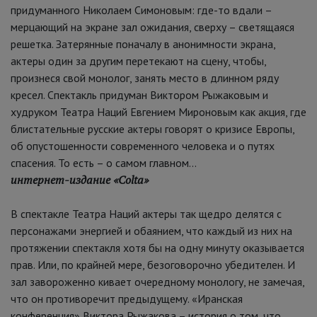
придуманного Николаем Симоновым: где-то вдали –
мерцающий на экране зал ожидания, сверху – светящаяся
решетка. Затерянные поначалу в анонимности экрана,
актеры один за другим перетекают на сцену, чтобы,
произнеся свой монолог, занять место в длинном ряду
кресел. Спектакль придуман Виктором Рыжаковым и
худруком Театра Наций Евгением Мироновым как акция, где
блистательные русские актеры говорят о кризисе Европы,
об опустошенности современного человека и о путях
спасения. То есть – о самом главном…
интернет-издание «Colta»
В спектакле Театра Наций актеры так щедро делятся с
персонажами энергией и обаянием, что каждый из них на
протяжении спектакля хотя бы на одну минуту оказывается
прав. Или, по крайней мере, безоговорочно убедителен. И
зал завороженно кивает очередному монологу, не замечая,
что он противоречит предыдущему. «Иранская
конференция» Виктора Рыжакова – история о том, что