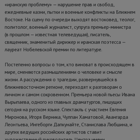
«иранскую проблему» — нарушение прав и свобод,
ежедневные казни, пытки и военные конфликты на Ближнем
Востоке. На сцену по очереди выходят востоковед, теолог,
политолог, военный журналист, супруга премьер-министра
(в прошлом — известная телеведущая), писатель,
священник, знаменитый дирижер и иранская поэтесса —
лауреат Нобелевской премии по литературе.
Постепенно вопросы о том, кто виноват в происходящем в
мире, сменяются размышлениями о человеке и смысле
жизни. А рассуждения о трагедии, развернувшейся в
ближневосточном регионе, переходят к разговорам о
личном и самом сокровенном. Премьера новой пьесы Ивана
Вырыпаева, одного из главных драматургов, пишущих
сегодня на русском языке. Спектакль с участием Евгения
Миронова, Игоря Верника, Чулпан Хаматовой, Авангарда
Леонтьева, Ингеборги Дапкунайте, Станислава Любшина, и
других ведущих российских артистов ставит
художественный руководитель Центра имени