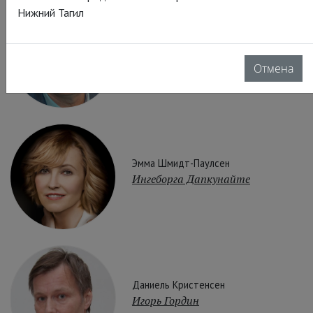
Нижний Тагил
Оливер Ларсен
Авангард Леонтьев
Отмена
Эмма Шмидт-Паулсен
Ингеборга Дапкунайте
Даниель Кристенсен
Игорь Гордин