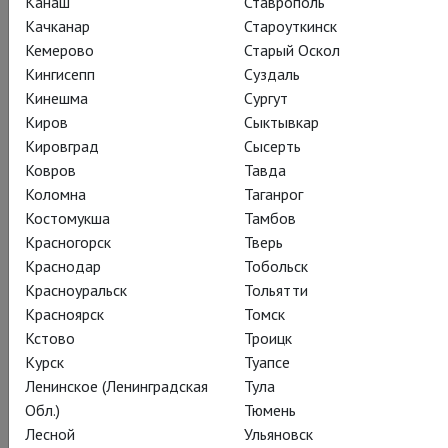
Канаш
Ставрополь
каждый раз по-новому, и из взаимодействия персонажей
Качканар
Староуткинск
рождается каждый раз уникальное многоголосье. Одно
Кемерово
Старый Оскол
остается неизменным: до предела честный разговор
Кингисепп
Суздаль
затрагивает самые болезненные точки современного
Кинешма
Сургут
человека – от мировой политики до сугубо личных
Киров
Сыктывкар
проблем.
Кировград
Сысерть
Ковров
Тавда
Коломна
Таганрог
Костомукша
Тамбов
Поделиться:
Красногорск
Тверь
Краснодар
Тобольск
Красноуральск
Тольятти
Красноярск
Томск
Подписаться на рассылку
Кстово
Троицк
Курск
Туапсе
Ленинское (Ленинградская
Тула
СОСТАВ
СОЗДАТЕЛИ
О СПЕКТАКЛЕ
ЖУРНАЛ
Обл.)
Тюмень
РЕЦЕНЗИЯ
НАГРАДЫ
КАДРЫ
СЕЗОН
ТЕАТР
Лесной
Ульяновск