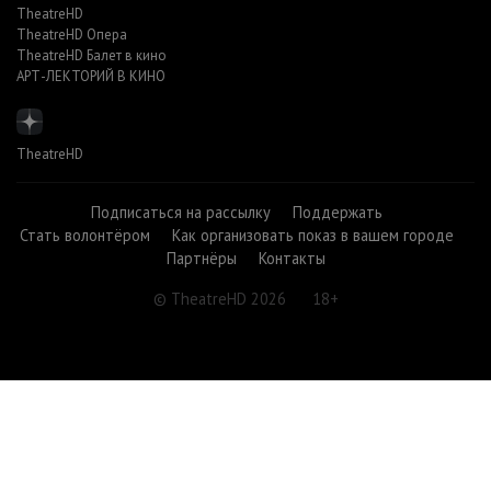
TheatreHD
TheatreHD Опера
TheatreHD Балет в кино
АРТ-ЛЕКТОРИЙ В КИНО
TheatreHD
Подписаться на рассылку
Поддержать
Стать волонтёром
Как организовать показ в вашем городе
Партнёры
Контакты
© TheatreHD 2026
18+