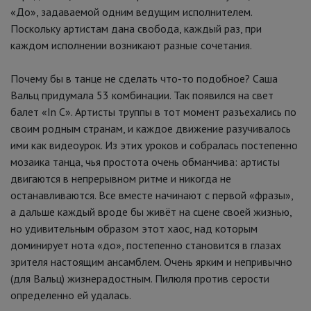
«До», задаваемой одним ведущим исполнителем.
Поскольку артистам дана свобода, каждый раз, при
каждом исполнении возникают разные сочетания.
Почему бы в танце не сделать что-то подобное? Саша
Вальц придумала 53 комбинации. Так появился на свет
балет «In C». Артисты труппы в тот момент разъехались по
своим родным странам, и каждое движение разучивалось
ими как видеоурок. Из этих уроков и собралась постепенно
мозаика танца, чья простота очень обманчива: артисты
двигаются в непрерывном ритме и никогда не
останавливаются. Все вместе начинают с первой «фразы»,
а дальше каждый вроде бы живёт на сцене своей жизнью,
но удивительным образом этот хаос, над которым
доминирует нота «до», постепенно становится в глазах
зрителя настоящим ансамблем. Очень ярким и непривычно
(для Вальц) жизнерадостным. Пилюля против серости
определенно ей удалась.