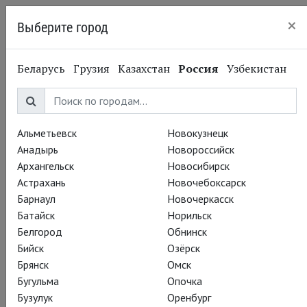
×
Выберите город
Пермь
Беларусь
Грузия
Казахстан
Россия
Узбекистан
Альметьевск
Новокузнецк
Анадырь
Новороссийск
Архангельск
Новосибирск
Астрахань
Новочебоксарск
Барнаул
Новочеркасск
Батайск
Норильск
Белгород
Обнинск
Бийск
Озёрск
Брянск
Омск
Бугульма
Опочка
Бузулук
Оренбург