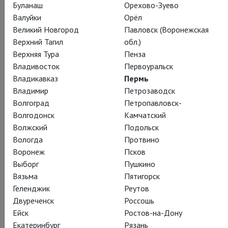
Буланаш
Орехово-Зуево
Валуйки
Орёл
Великий Новгород
Павловск (Воронежская
Верхний Тагил
обл.)
Верхняя Тура
Пенза
Владивосток
Первоуральск
Владикавказ
Пермь
Владимир
Петрозаводск
Волгоград
Петропавловск-
Волгодонск
Камчатский
Волжский
Подольск
Вологда
Протвино
Воронеж
Псков
Выборг
Пушкино
Вязьма
Пятигорск
Геленджик
Реутов
Двуреченск
Россошь
Ейск
Ростов-на-Дону
Екатеринбург
Рязань