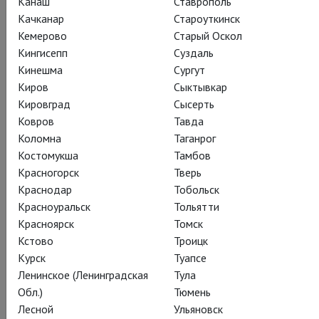
Канаш
Ставрополь
продолжительности – решают сами исполнители.
Качканар
Староуткинск
Основой и вдохновением для этой работы послужила
Кемерово
Старый Оскол
знаменитая композиция минималиста Терри Райли. Как
Кингисепп
Суздаль
утверждает Саша Вальц, эта работа – диалог между
Кинешма
Сургут
музыкой, танцем и пространством, это постоянный
Киров
Сыктывкар
эксперимент, поиск новых форм внутри заданных границ,
Кировград
Сысерть
ответ на переменчивую структуру музыки – и мира вокруг.
Ковров
Тавда
Коломна
Таганрог
Костомукша
Тамбов
Красногорск
Тверь
Краснодар
Тобольск
Поделиться:
Красноуральск
Тольятти
Красноярск
Томск
Кстово
Троицк
Подписаться на рассылку
Курск
Туапсе
Ленинское (Ленинградская
Тула
Обл.)
Тюмень
Лесной
Ульяновск
СОСТАВ
СОЗДАТЕЛИ
О СПЕКТАКЛЕ
КАДРЫ