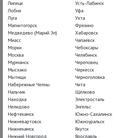
Липецк
Усть-Лабинск
Лобня
Уфа
Луга
Ухта
Действующие лица и исполнители
Магнитогорск
Фрязино
Медведево (Марий Эл)
Хабаровск
Миасс
Чапаевск
Морки
Чебоксары
Саша Вальц
Москва
Челябинск
Мурманск
Череповец
Мысхако
Черкесск
Мытищи
Черноголовка
Набережные Челны
Чита
Нальчик
Щёлково
Находка
Электросталь
«Саша Вальц и гости»
Нелидово
Энгельс
Нефтекамск
Южно-Сахалинск
Нижневартовск
Южноуральск
Нижнекамск
Якутск
Нижний Новгород
Ярославль