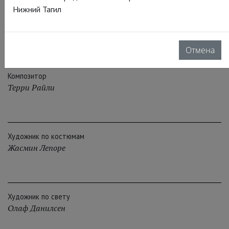
Нижний Тагил
Над спектаклем работали
Отмена
Композитор
Терри Райли
Художник по костюмам
Жасмин Лепоре
Художник по свету
Олаф Данилсен