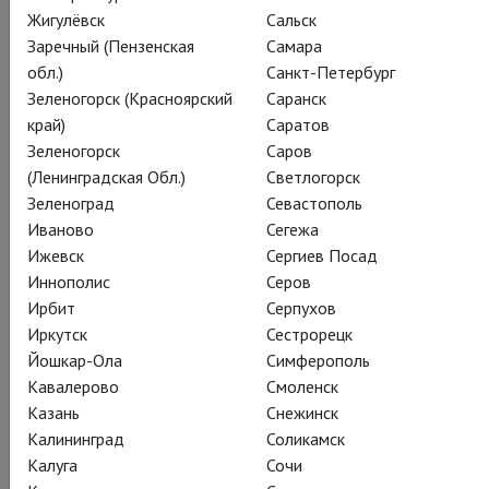
Жигулёвск
Сальск
Заречный (Пензенская
Самара
обл.)
Санкт-Петербург
Терри Райли
Зеленогорск (Красноярский
Саранск
Саша Вальц. In C
край)
Саратов
Зеленогорск
Саров
(Ленинградская Обл.)
Светлогорск
In C – A ballet by Sasha Waltz
Зеленоград
Севастополь
Пилюля против серости: спектакль-
Иваново
Сегежа
импровизация Саши Вальц на музыку Терри
Ижевск
Сергиев Посад
Райли
Иннополис
Серов
Ирбит
Серпухов
Иркутск
Сестрорецк
In C («Вокруг ноты До») – уникальный спектакль-
Йошкар-Ола
Симферополь
импровизация от мастера современного танца Саши Вальц
Кавалерово
Смоленск
и её компании «Саша Вальц и гости». Танцовщики, занятые в
Казань
Снежинск
этом спектакле, имеют арсенал из 53 «слов-движений» или,
Калининград
Соликамск
как их называет Вальц, «фигур движения». Но как и когда их
Калуга
Сочи
использовать внутри спектакля, в каком порядке и