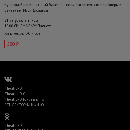
Культовый национальный балет со сцены Татарского театра оперы и
балета им. Мусы Джалиля
21 августа, пятница
19:00 СИНЕМА ПАРК Планета
Язык: нет, без субтитров
500 ₽
TheatreHD
TheatreHD Опера
TheatreHD Балет в кино
АРТ-ЛЕКТОРИЙ В КИНО
TheatreHD