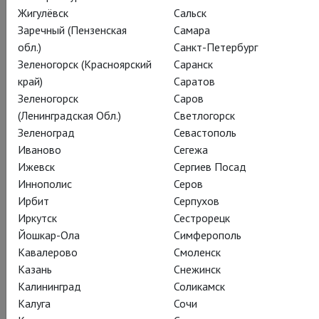
Жигулёвск
Сальск
Заречный (Пензенская
Самара
обл.)
Санкт-Петербург
Уильям Шекспир
Зеленогорск (Красноярский
Саранск
Глобус: Отелло
край)
Саратов
Зеленогорск
Саров
(Ленинградская Обл.)
Светлогорск
Globe: Othello
Зеленоград
Севастополь
Дебют шекспировского мавра на сцене
Иваново
Сегежа
«Глобуса»
Ижевск
Сергиев Посад
Иннополис
Серов
Смертоубийственный, замешанный на страсти, ревности и
Ирбит
Серпухов
власти треугольник Отелло-Яго-Дездемона оживает в
Иркутск
Сестрорецк
постановке «Глобуса» усилиями выдающихся актеров.
Йошкар-Ола
Симферополь
Такого яростного Отелло вы еще не видели. Такого
Кавалерово
Смоленск
порочного Яго – тоже.
Казань
Снежинск
Калининград
Соликамск
Калуга
Сочи