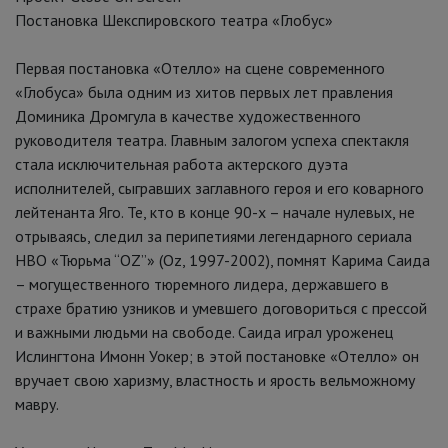
Постановка Шекспировского театра «Глобус»
Первая постановка «Отелло» на сцене современного
«Глобуса» была одним из хитов первых лет правления
Доминика Дромгула в качестве художественного
руководителя театра. Главным залогом успеха спектакля
стала исключительная работа актерского дуэта
исполнителей, сыгравших заглавного героя и его коварного
лейтенанта Яго. Те, кто в конце 90-х – начале нулевых, не
отрываясь, следил за перипетиями легендарного сериала
HBO «Тюрьма “ОZ”» (Oz, 1997-2002), помнят Карима Саида
– могущественного тюремного лидера, державшего в
страхе братию узников и умевшего договориться с прессой
и важными людьми на свободе. Саида играл уроженец
Иcлингтона Имонн Уокер; в этой постановке «Отелло» он
вручает свою харизму, властность и ярость вельможному
мавру.