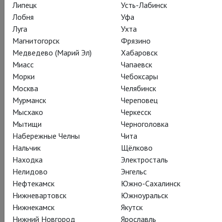
Липецк
Усть-Лабинск
Отелло
Лобня
Уфа
Имонн Уолкер
Луга
Ухта
Магнитогорск
Фрязино
Медведево (Марий Эл)
Хабаровск
Миасс
Чапаевск
Морки
Чебоксары
Москва
Челябинск
Яго
Мурманск
Череповец
Тим МакИннерни
Мысхако
Черкесск
Мытищи
Черноголовка
Набережные Челны
Чита
Нальчик
Щёлково
Находка
Электросталь
Нелидово
Энгельс
Дездемона
Нефтекамск
Южно-Сахалинск
Зои Таппер
Нижневартовск
Южноуральск
Нижнекамск
Якутск
Нижний Новгород
Ярославль