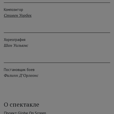
Композитор
Стивен Уорбек
Хореография
Шан Уильямс
Постановщик боев
Филипп Д’Орлеонc
О спектакле
Проект Globe On Screen