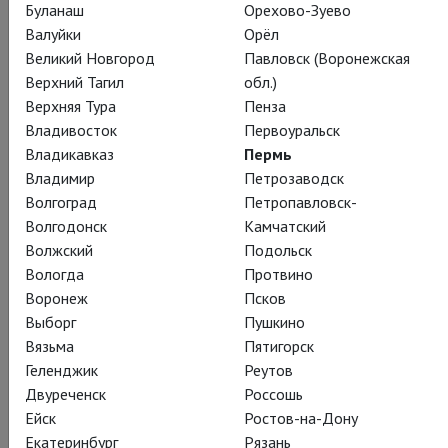
Буланаш
Орехово-Зуево
Валуйки
Орёл
Великий Новгород
Павловск (Воронежская
Верхний Тагил
обл.)
Верхняя Тура
Пенза
Владивосток
Первоуральск
Владикавказ
Пермь
Владимир
Петрозаводск
Волгоград
Петропавловск-
Волгодонск
Камчатский
Волжский
Подольск
Вологда
Протвино
Воронеж
Псков
Выборг
Пушкино
Вязьма
Пятигорск
Геленджик
Реутов
Двуреченск
Россошь
Ейск
Ростов-на-Дону
Екатеринбург
Рязань