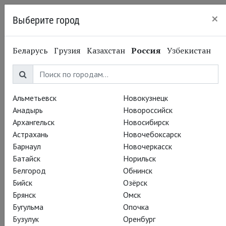
×
Выберите город
Пермь
Беларусь
Грузия
Казахстан
Россия
Узбекистан
Альметьевск
Новокузнецк
Анадырь
Новороссийск
Архангельск
Новосибирск
Астрахань
Новочебоксарск
Барнаул
Новочеркасск
Батайск
Норильск
Белгород
Обнинск
Бийск
Озёрск
Брянск
Омск
Бугульма
Опочка
Бузулук
Оренбург