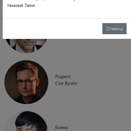
Нижний Тагил
Кассио
Отмена
Ник Барбер
Родриго
Сэм Крэйн
Бьянка