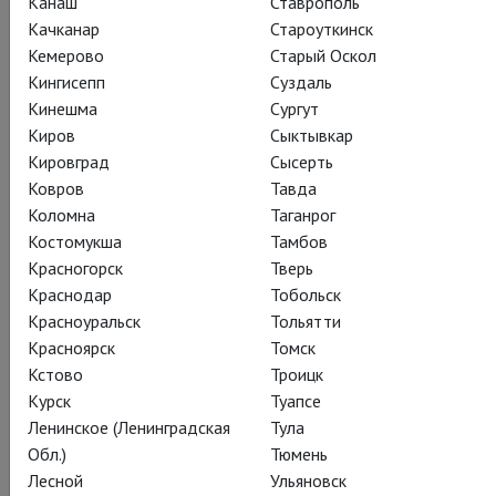
Канаш
Ставрополь
Качканар
Староуткинск
Смотреть онлайн за 550 ₽
Кемерово
Старый Оскол
Кингисепп
Суздаль
Поделиться:
Кинешма
Сургут
Киров
Сыктывкар
Кировград
Сысерть
Ковров
Тавда
Подписаться на рассылку
Коломна
Таганрог
Костомукша
Тамбов
Красногорск
Тверь
СОСТАВ
СОЗДАТЕЛИ
О СПЕКТАКЛЕ
СПЕЦПРОЕКТ
Краснодар
Тобольск
КАДРЫ
ТЕАТР
Красноуральск
Тольятти
Красноярск
Томск
Кстово
Троицк
Курск
Туапсе
Действующие лица и исполнители
Ленинское (Ленинградская
Тула
Обл.)
Тюмень
Лесной
Ульяновск