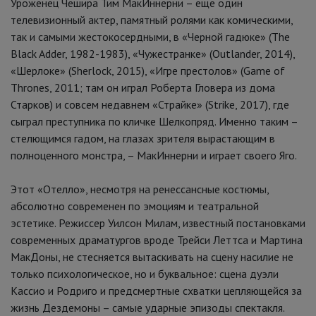
Уроженец Чешира Тим МакИннерни – еще один
телевизионный актер, памятный ролями как комическими,
так и самыми жестокосердными, в «Черной гадюке» (The
Black Adder, 1982-1983), «Чужестранке» (Outlander, 2014),
«Шерлоке» (Sherlock, 2015), «Игре престолов» (Game of
Thrones, 2011; там он играл Роберта Гловера из дома
Старков) и совсем недавнем «Страйке» (Strike, 2017), где
сыграл преступника по кличке Шелкопряд. Именно таким –
стелющимся гадом, на глазах зрителя вырастающим в
полноценного монстра, – МакИннерни и играет своего Яго.
Этот «Отелло», несмотря на ренессансные костюмы,
абсолютно современен по эмоциям и театральной
эстетике. Режиссер Уилсон Милам, известный постановками
современных драматургов вроде Трейси Леттса и Мартина
МакДоны, не стесняется вытаскивать на сцену насилие не
только психологическое, но и буквальное: сцена дуэли
Кассио и Родриго и предсмертные схватки цепляющейся за
жизнь Дездемоны – самые ударные эпизоды спектакля.