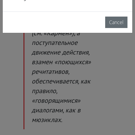
сюжет «комической
оперы» бывает
далековат от комедии
Cancel
(см. «Кармен»), а
поступательное
движение действия,
взамен «поющихся»
речитативов,
обеспечивается, как
правило,
«говорящимися»
диалогами, как в
мюзиклах.