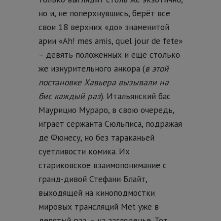
но и, не поперхнувшись, берёт все
свои 18 верхних «до» знаменитой
арии «Ah! mes amis, quel jour de fete»
– девять положенных и еще столько
же изнурительного анкора (
в этой
постановке Хавьера вызывали на
бис каждый раз
). Итальянский бас
Маурицио Мураро, в свою очередь,
играет сержанта Сюльписа, подражая
де Фюнесу, но без тараканьей
суетливости комика. Их
стариковское взаимопонимание с
гранд-дивой Стефани Блайт,
выходящей на киноподмостки
мировых трансляций Met уже в
девятый раз, – на загляденье. Тот