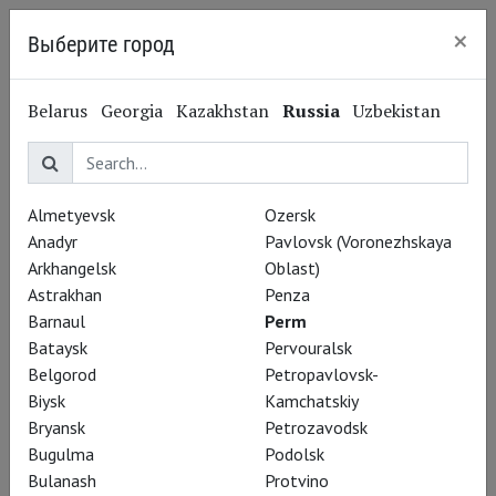
×
Выберите город
Perm
Belarus
Georgia
Kazakhstan
Russia
Uzbekistan
Almetyevsk
Ozersk
Anadyr
Pavlovsk (Voronezhskaya
Arkhangelsk
Oblast)
Astrakhan
Penza
Barnaul
Perm
Bataysk
Pervouralsk
Belgorod
Petropavlovsk-
Biysk
Kamchatskiy
Bryansk
Petrozavodsk
Леонид Александровский
Bugulma
Podolsk
А л'амур ком а ля гер
Bulanash
Protvino