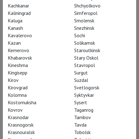
Kachkanar
Shchyolkovo
только не в Met! Там
Kaliningrad
Simferopol
можно попросить
Kaluga
Smolensk
главную звезду
Kanash
Snezhinsk
Kavalerovo
Sochi
чертыхаться по-зулусски.
Kazan
Solikamsk
Или вывести на сцену
Kemerovo
Staroutkinsk
голливудскую легенду
Khabarovsk
Stary Oskol
Kineshma
Stavropol
Кэтлин Тернер.
Kingisepp
Surgut
Kirov
Suzdal
Kirovgrad
Svetlogorsk
Kolomna
Syktyvkar
Kostomuksha
Sysert
Kovrov
Taganrog
Krasnodar
Tambov
Krasnogorsk
Tavda
Krasnouralsk
Tobolsk