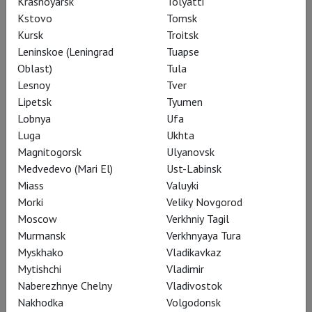
Krasnoyarsk
Tolyatti
Kstovo
Tomsk
Kursk
Troitsk
Leninskoe (Leningrad
Tuapse
Oblast)
Tula
Lesnoy
Tver
Lipetsk
Tyumen
«Дочь полка» – знаковая опера
Lobnya
Ufa
Доницетти, стоящая особняком как
Luga
Ukhta
среди всех семи десятков
Magnitogorsk
Ulyanovsk
Medvedevo (Mari El)
Ust-Labinsk
написанных им опер, так и среди тех
Miass
Valuyki
двадцати с лишком, что до сих пор
Morki
Veliky Novgorod
ставятся с разной степенью
Moscow
Verkhniy Tagil
регулярности. Это дебютная
Murmansk
Verkhnyaya Tura
парижская опера композитора,
Myskhako
Vladikavkaz
написанная во время его первого
Mytishchi
Vladimir
Naberezhnye Chelny
Vladivostok
полуторагодичного пребывания в
Nakhodka
Volgodonsk
столице Июльской монархии (
с