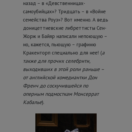
назад – в «Девственницах-
самоубийцах»? Тридцать – в «Войне
семейства Роуз»? Вот именно. А ведь
доницеттиевские либреттисты Сен-
Жорж и Байяр написали непоющую –
но, кажется, пьющую – графиню
Кракенторп специально для нее! (
а
также для прочих селебрити,
выходивших в этой роли раньше –
от английской комедиантки Дон
Френч до соскучившейся по
оперным подмосткам Монсеррат
Кабалье
).