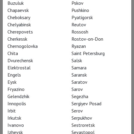
Buzuluk
Pskov
Chapaevsk
Pushkino
«Дочь полка» Гаэтано Доницетти в
Cheboksary
Pyatigorsk
постановке «большого
Chelyabinsk
Reutov
Cherepovets
Rossosh
французского ребенка» Лорана
Cherkessk
Rostov-on-Don
Пелли – самый феерический
Chernogolovka
Ryazan
спектакль текущего сезона Met и
Chita
Saint Petersburg
Dvurechensk
Salsk
TheatreHD
Elektrostal
Samara
Engels
Saransk
Eysk
Saratov
Fryazino
Sarov
Казалось бы, постановка
Gelendzhik
Segezha
проверенного шедевра
Innopolis
Sergiyev Posad
Irbit
Serov
bel canto – совсем не то
Irkutsk
Serpukhov
место, где нужно чем-то
Ivanovo
Sestroretsk
удивлять публику. Но
Izhevsk
Sevastopol