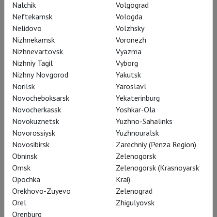
Nalchik
Volgograd
октября 1838-го по июнь 1840-го
), и,
Neftekamsk
Vologda
соответственно, – первая,
Nelidovo
Volzhsky
сочиненная на основе французского
Nizhnekamsk
Voronezh
либретто. Также, это первая из двух
Nizhnevartovsk
Vyazma
Nizhniy Tagil
Vyborg
опер Доницетти в чисто
Nizhny Novgorod
Yakutsk
французском жанре opera comique,
Norilsk
Yaroslavl
синономичном одноименному театру,
Novocheboksarsk
Yekaterinburg
где 11 февраля 1840 г. и состоялась
Novocherkassk
Yoshkar-Ola
ее премьера (
премьера второй –
Novokuznetsk
Yuzhno-Sahalinks
«Риты, или побитого мужа» – прошла
Novorossiysk
Yuzhnouralsk
Novosibirsk
Zarechniy (Penza Region)
в Opera-Comique лишь в 1860 году,
Obninsk
Zelenogorsk
спустя двенадцать лет после смерти
Omsk
Zelenogorsk (Krasnoyarsk
композитора
).
Opochka
Krai)
Orekhovo-Zuyevo
Zelenograd
Orel
Zhigulyovsk
Стоит заметить, что
Orenburg